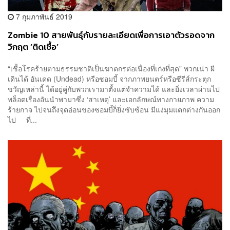
7 กุมภาพันธ์ 2019
Zombie 10 สายพันธ์ุกับรายละเอียดเพื่อการเอาตัวรอดจาก
วิกฤต ‘ติดเชื้อ’
“เชื้อโรคร้ายตามธรรมชาติเป็นฆาตกรต่อเนื่องที่เก่งที่สุด” พวกเน่า ผี
เดินได้ อันเดด (Undead) หรือซอมบี้ จากภาพยนตร์หรือซีรีส์กระตุก
ขวัญเหล่านี้ ได้อยู่คู่กับพวกเรามาตั้งแต่จำความได้ และยิ่งเวลาผ่านไป
พล็อตเรื่องอันนำพามาซึ่ง ‘สาเหตุ’ และเอกลักษณ์ทางกายภาพ ความ
ร้ายกาจ ไปจนถึงจุดอ่อนของซอมบี้ก็ยิ่งซับซ้อน มีแง่มุมแตกต่างกันออก
ไป ที่...