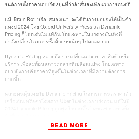
รนด์การตั้งราคาแบบยืดหยุ่นที่กำลังสั่นสะเทือนวงการดนตรี
แม้ ‘Brain Rot’ หรือ ‘สมองเน่า’ จะได้รับการยกย่องให้เป็นคำ
แห่งปี 2024 โดย Oxford University Press แต่ Dynamic
Pricing ก็โดดเด่นไม่แพ้กัน โดยเฉพาะในแวดวงบันเทิงที่
กำลังเปลี่ยนโฉมการซื้อตั๋วแบบเดิมๆ ไปตลอดกาล
Dynamic Pricing หมายถึง การเปลี่ยนแปลงราคาสินค้าหรือ
บริการ เพื่อสะท้อนสภาวะตลาดที่เปลี่ยนแปลง โดยเฉพาะ
อย่างยิ่งการคิดราคาที่สูงขึ้นในช่วงเวลาที่มีความต้องการ
มากขึ้น
หลายคนคุ้นเคยกับ Dynamic Pricing ในการกำหนดราคาตั๋ว
เครื่องบิน หรือค่าโดยสาร Uber ในช่วงเวลาเร่งด่วน แต่ในปี
2024 Dynamic Pricing ถูกพูดถึงมากขึ้น โดยเฉพาะอย่างยิ่ง
กับตั๋วงานอีเวนต์ต่างๆ
READ MORE
“ในบางกรณี Dynamic Pricing ถูกนำมาใช้ในการตั้งราคาตั๋ว
คอนเสิร์ต ทำให้แฟนๆ จำใจจ่ายในราคาที่สูงเพื่อดูศิลปินคน