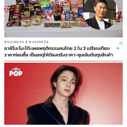
Northeastern University กล่าว
แม้ Dynamic Pricing จะสร้างความไม่พอใจให้แฟนเพลงทั่ว
โลก แต่ตราบใดที่ผู้บริโภคยังยอมควักกระเป๋าจ่ายและศิลปิน
ยังไม่ปฏิเสธระบบนี้ การกำหนดราคาแบบยืดหยุ่นก็คงอยู่ต่อ
ไป สะท้อนให้เห็นว่าในโลกทุนนิยม บางครั้งความรักใน
BUSINESS
/
BUSINESS
ดนตรีก็มีราคาที่ต้องจ่าย และราคานั้นก็ไม่เคยมีเพดานที่
อายิโนะโมะโต๊ะเผยพฤติกรรมคนไทย 2 ใน 3 เปรียบเทียบ
...
แน่นอน ขึ้นอยู่กับว่าใครพร้อมจะจ่ายแค่ไหน เพื่อ
ราคาก่อนซื้อ เป็นเหตุให้ต้องตรึงราคา-คุมเข้มต้นทุนสินค้า
ประสบการณ์ที่พวกเขาเชื่อว่า ‘ไม่มีครั้งที่สอง’
อ้างอิง:
https://www.cnbc.com/2024/12/04/brain-rot-was-word
-of-the-year-dynamic-pricing-was-also-a-contender.ht
ml
สามารถติดตาม THE STANDARD WEALTH
ผ่านแอปพลิเคชันต่างๆ ที่คุณสะดวกหรือใช้งานอยู่แล้วได้เลย