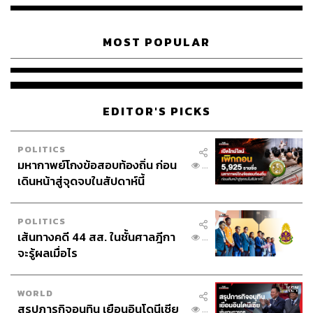
MOST POPULAR
EDITOR'S PICKS
POLITICS
มหากาพย์โกงข้อสอบท้องถิ่น ก่อน
...
เดินหน้าสู่จุดจบในสัปดาห์นี้
POLITICS
เส้นทางคดี 44 สส. ในชั้นศาลฎีกา
...
จะรู้ผลเมื่อไร
WORLD
สรุปภารกิจอนุทิน เยือนอินโดนีเซีย
...