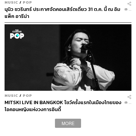
MUSIC
/
POP
นุนิว ชวรินทร์ ประกาศจัดคอนเสิร์ตเดี่ยว 31 ต.ค. นี้ ณ อิม
...
แพ็ค อารีน่า
TAGS:
คอนเสิร์ต
ผู้บริโภค
ขายตั๋วเกินราคา
Ticketmaster
Dynamic Pricing
LOADING...
ABOUT THE AUTHOR
THE STANDARD WEALTH
MUSIC
/
POP
สำนักข่าวเศรษฐกิจ ธุรกิจ และการลงทุน โดย
MITSKI LIVE IN BANGKOK โชว์ครั้งแรกในเมืองไทยของ
ทีมข่าว THE STANDARD
...
ไอคอนหญิงแห่งวงการอินดี้
MORE