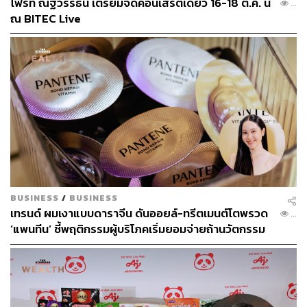
โฟร์ท ณัฐวรรธน์ เตรียมจัดคอนเสิร์ตเดี่ยว 16-18 ต.ค. นี้
...
ไหนก็ควรมีขีดจำกัดว่าคุณยินดีเป็นหนี้เท่าไรเพื่อพวกเขา”
ณ BITEC Live
Matt Schulz กล่าว
“ผู้บริโภคไม่ชอบแนวคิด Dynamic Pricing แต่ทัศนคติแบบ
YOLO (You Only Live Once) กลับมาอีกครั้ง หลังจากการ
ระบาดใหญ่ และผลักดันให้เกิดความไม่แยแสในการใช้จ่าย
กับประสบการณ์ต่างๆ” Greg McBride หัวหน้านักวิเคราะห์
การเงินของ Bankrate.com กล่าว “เมื่อถึงจุดหนึ่งก็มีบาง
ประสบการณ์ที่ผู้บริโภคยอมจ่าย โดยไม่ยอมแพ้”
ผู้ขายตั๋วตระหนักถึงความคิดนี้เช่นกัน ซึ่ง “การวิจัยของเรา
บอกเราอย่างสม่ำเสมอว่า คอนเสิร์ตเป็นสิ่งสำคัญอันดับต้นๆ
BUSINESS
/
BUSINESS
สำหรับการใช้จ่าย และเป็นหนึ่งในประสบการณ์สุดท้ายที่
เทรนด์ ผมเงาแบบดาราจีน ดันออยล์-ทรีตเมนต์โตพรวด
...
แฟนๆ จะลด” Live Nation กล่าว
‘แพนทีน’ ชี้พฤติกรรมผู้บริโภคเริ่มยอมจ่ายถ้านวัตกรรม
ตอบโจทย์
แต่เนื่องจากผู้บริโภคยังคงใช้จ่ายอย่างไม่ลดละเพื่อดูศิลปิน
หรือวงดนตรีที่พวกเขาชื่นชอบ นั่นหมายความว่า Dynamic
Pricing จะอยู่ต่อไป อย่างน้อยก็ในตอนนี้ โดย “ธุรกิจดนตรีสด
ใช้ประโยชน์จากทัศนคตินี้มาเป็นเวลานาน” Mall แห่ง