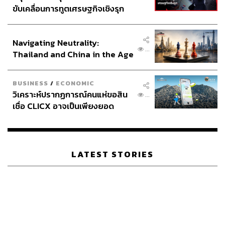
ขับเคลื่อนการทูตเศรษฐกิจเชิงรุก
ประกาศหุ้นส่วนยุทธศาสตร์ไทย –
อินโดนีเซีย
Navigating Neutrality:
...
Thailand and China in the Age
of a New Global Order
BUSINESS
/
ECONOMIC
วิเคราะห์ปรากฏการณ์คนแห่ขอสิน
...
เชื่อ CLICX อาจเป็นเพียงยอด
ภูเขาน้ำแข็ง ของปัญหาหนี้ครัว
เรือนไทยที่ถูกซุกไว้
LATEST STORIES