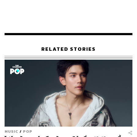
“เราทุกคนรู้ว่า Uber หรือ Lyft มีราคาแพงในบางช่วงเวลา
ตลาดปรับตัวเข้ากับสิ่งนั้นแล้ว แต่ตั๋วคอนเสิร์ตโดยทั่วไปมี
ราคาคงที่” Joe Bennett นักดนตรีวิทยากล่าว
อย่างไรก็ตาม ในศตวรรษที่ 21 รายได้จากดนตรีที่บันทึกไว้
ลดลง ในขณะที่รายได้จากการแสดงดนตรีสดเพิ่มขึ้น โดยใน
ปี 2011 Ticketmaster เปิดตัว Dynamic Pricing เวอร์ชันแรก
RELATED STORIES
ซึ่งปัจจุบันเป็นมาตรฐานสำหรับการขายตั๋ว
“คุณเข้าใจได้ว่าทำไมมันถึงดึงดูด อุตสาหกรรมดนตรีสด
(คอนเสิร์ต) มักจะพลาดโอกาสในการทำรายได้ที่แฟนๆ
พร้อมจะจ่าย Dynamic Pricing เป็นสิ่งที่หลีกเลี่ยงไม่ได้ภายใต้
ระบบทุนนิยม แต่ผมไม่ต้องการอยู่ในโลกที่ลูกสาวของผมต้อง
จ่าย 1,000 ดอลลาร์ (ประมาณ 34,000 บาท) เพื่อดู Taylor
Swift” Bennett กล่าว
แม้จะมีเสียงบ่น แต่ผู้บริโภคก็พิสูจน์แล้วว่าพวกเขามีความ
อดทนสูงต่อราคาของงานอีเวนต์ต่างๆ โดย “การรู้ขีดจำกัด
MUSIC
/
POP
ของคุณเป็นสิ่งสำคัญ ถึงแม้คุณจะรักศิลปินคนโปรดมากแค่