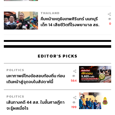
สอบปมขโมยปืนปู่ก่อเหตุ
THAILAND
คืบหน้าเหตุยิงเทพศิรินทร์ นนทบุรี
0
เด็ก 14 เสียชีวิตที่โรงพยาบาล สธ.
ยืนยันครูเสียชีวิต 5 ราย เจ็บ 22
ราย
EDITOR'S PICKS
POLITICS
มหากาพย์โกงข้อสอบท้องถิ่น ก่อน
564
เดินหน้าสู่จุดจบในสัปดาห์นี้
POLITICS
เส้นทางคดี 44 สส. ในชั้นศาลฎีกา
199
จะรู้ผลเมื่อไร