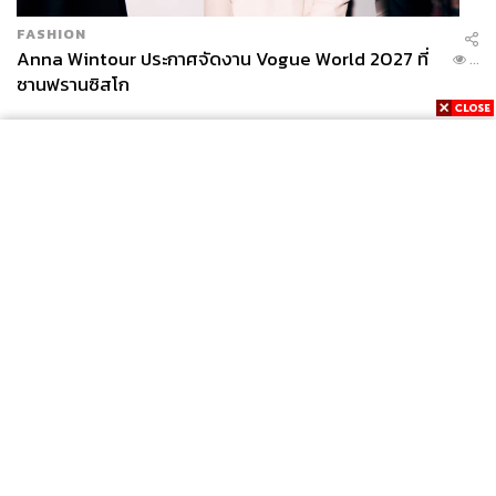
FASHION
Anna Wintour ประกาศจัดงาน Vogue World 2027 ที่
...
ซานฟรานซิสโก
News
Wealth
Pop
Podcast
Video
Now
Opinion
Careers
Events
Privacy
About
Contact
Policy
FOR
ADVERTISING
MEMBERSHIP