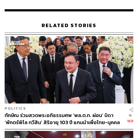
RELATED STORIES
POLITICS
ทักษิณ ร่วมสวดพระอภิธรรมศพ ‘พล.ต.ท. ผ่อน’ บิดา
169
‘พักตร์พิไล ทวีสิน’ สิริอายุ 103 ปี แกนนำเพื่อไทย-บุคคล
หลากวงการร่วมอาลัย