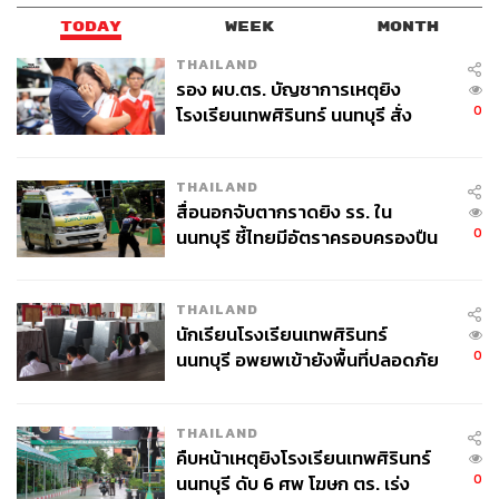
TODAY
WEEK
MONTH
THAILAND
รอง ผบ.ตร. บัญชาการเหตุยิง
0
โรงเรียนเทพศิรินทร์ นนทบุรี สั่ง
ค้นหา 2 รอบยืนยันไร้คนติดค้าง พบ
ศพปู่-ย่าที่บ้านพักผู้ก่อเหตุ
THAILAND
สื่อนอกจับตากราดยิง รร. ใน
0
นนทบุรี ชี้ไทยมีอัตราครอบครองปืน
สูงในระดับต้นของภูมิภาค
THAILAND
นักเรียนโรงเรียนเทพศิรินทร์
0
นนทบุรี อพยพเข้ายังพื้นที่ปลอดภัย
ชั่วคราว หลังเหตุใช้อาวุธปืนภายใน
โรงเรียนคลี่คลาย
THAILAND
คืบหน้าเหตุยิงโรงเรียนเทพศิรินทร์
0
นนทบุรี ดับ 6 ศพ โฆษก ตร. เร่ง