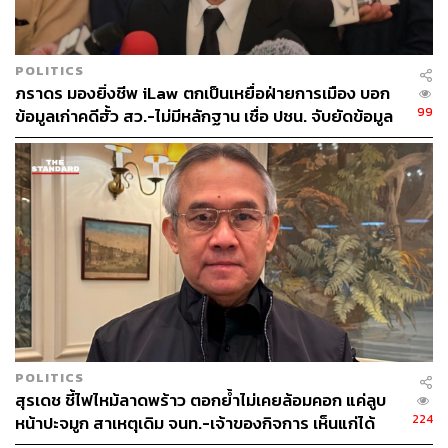
POLITICS
ภราดร มองยิ่งชีพ iLaw ตกเป็นเหยื่อฝ่ายการเมือง บอก
99
ข้อมูลเก่าคดีฮั้ว สว.-ไม่มีหลักฐาน เชื่อ ปชน. จับยัดข้อมูล
หวังกลบเรื่องภาวุธ
POLITICS
สุรเดช ชี้ไฟไหม้ลาดพร้าว ตอกย้ำไม่เคยล้อมคอก แค่ลูบ
224
หน้าปะจมูก สาเหตุเดิม จนท.-เจ้าของกิจการ เห็นแก่ได้