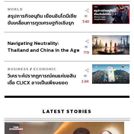
WORLD
สรุปภารกิจอนุทิน เยือนอินโดนีเซีย
540
ขับเคลื่อนการทูตเศรษฐกิจเชิงรุก
ประกาศหุ้นส่วนยุทธศาสตร์ไทย –
อินโดนีเซีย
Navigating Neutrality:
Thailand and China in the Age
170
of a New Global Order
BUSINESS
/
ECONOMIC
วิเคราะห์ปรากฏการณ์คนแห่ขอสิน
2.6K
เชื่อ CLICX อาจเป็นเพียงยอด
ภูเขาน้ำแข็ง ของปัญหาหนี้ครัว
เรือนไทยที่ถูกซุกไว้
LATEST STORIES