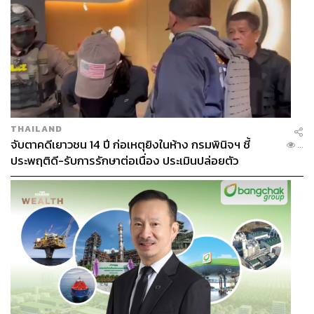
THAILAND
จับตาคดีเยาวชน 14 ปี ก่อเหตุยิงในห้าง กรมพินิจฯ ชี้
...
ประพฤติดี-รับการรักษาต่อเนื่อง ประเมินปล่อยตัว