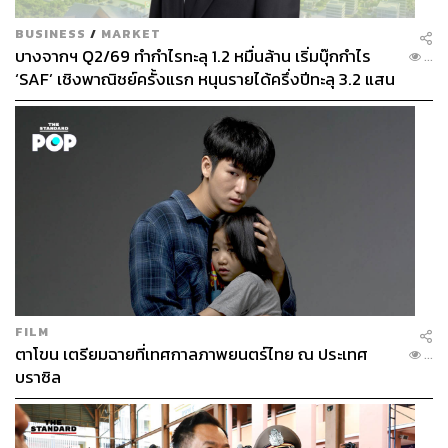
BUSINESS
/
MARKET
บางจากฯ Q2/69 ทำกำไรทะลุ 1.2 หมื่นล้าน เริ่มบุ๊กกำไร
...
‘SAF’ เชิงพาณิชย์ครั้งแรก หนุนรายได้ครึ่งปีทะลุ 3.2 แสน
ล้าน
FILM
ตาโขน เตรียมฉายที่เทศกาลภาพยนตร์ไทย ณ ประเทศ
...
บราซิล