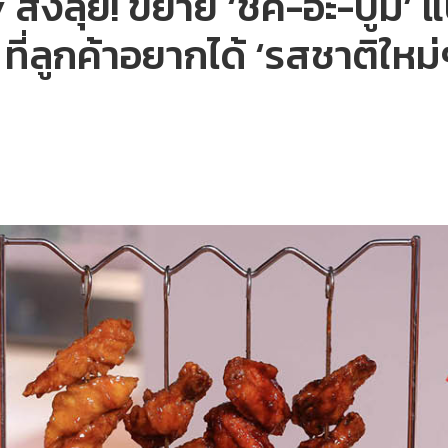
่งลุย! ขยาย ‘ชิค-อะ-บูม’ แ
 ที่ลูกค้าอยากได้ ‘รสชาติใหม่