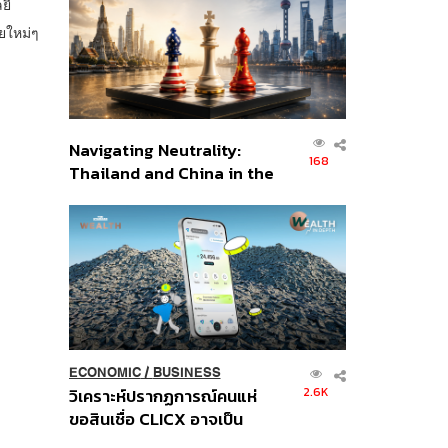
ยี
อินโดนีเซีย
ยใหม่ๆ
Navigating Neutrality:
168
Thailand and China in the
Age of a New Global
Order
ECONOMIC
/
BUSINESS
2.6K
วิเคราะห์ปรากฏการณ์คนแห่
ขอสินเชื่อ CLICX อาจเป็น
เพียงยอดภูเขาน้ำแข็ง ของ