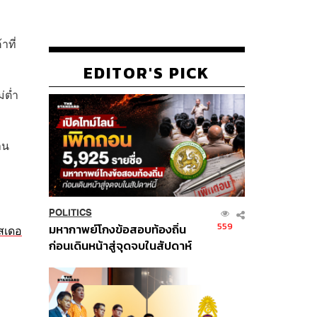
าที่
EDITOR'S PICK
่ต่ำ
าน
POLITICS
559
มหากาพย์โกงข้อสอบท้องถิ่น
าสเดอ
ก่อนเดินหน้าสู่จุดจบในสัปดาห์
นี้