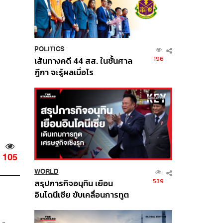
POLITICS
196
เส้นทางคดี 44 สส. ในชั้นศาล
ฎีกา จะรู้ผลเมื่อไร
105
WORLD
539
สรุปภารกิจอนุทิน เยือน
อินโดนีเซีย ขับเคลื่อนการทูต
เศรษฐกิจเชิงรุก ประกาศหุ้น
ส่วนยุทธศาสตร์ไทย –