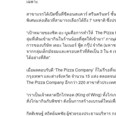
เฉพาะ
สาขาแรกได้เปิดขึ้นที่ซีคอนสแควร์ ศรีนครินทร์
พิเศษแห่งเดียวที่สามารถเลือกได้ถึง 7 รสชาติ ซึ่ง
“เป้าหมายของชิค-อะ-บูมคือการทำให้ The Pizza Co
ลุ่มที่เดินเข้ามากินในร้านน้อยที่สุดให้เข้ามา” ภาณ
การของบริษัท เดอะ ไมเนอร์ ฟู้ด กรุ๊ป จำกัด 
จากกลุ่มเด็กมัธยมและครอบครัวที่คิดเป็น 3 ใน 4 เ
ได้อย่างที่คิด”
เมื่อผลตอบรับดี ‘The Pizza Company’ ก็ไม่รีรอที
กรุงเทพฯ และต่างจังหวัด จำนวน 15 แห่ง ตลอดจนยั
The Pizza Company อีกกว่า 220 สาขาทั่วประเทศ
“เราเป็นเจ้าตลาดปีกไก่ทอด (King of Wing) ทั้งไก่เกา
สั่งไก่มากินกับพิซซ่า ดังนั้นการสร้างแบรนด์ใหม่เพื
กิตติเชษฐ์ สถิตย์นพชัย ผู้ช่วยรองประธานบริหา