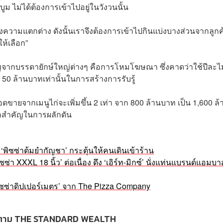
ม ไม่ได้ต้องการเข้าไปอยู่ในวังวนนั้น
ความแตกต่าง ดังนั้นเราจึงต้องการเข้าไปกินแบ่งบางส่วนจากลูกค้
ให้เลือก”
ิญจากบรรดายักษ์ใหญ่ต่างๆ คือการโหมโฆษณา ซึ่งคาดว่าใช้ปีละไม
50 ล้านบาทเท่านั้นในการสร้างการรับรู้
ยอดขายจากเมนูไก่จะเพิ่มขึ้น 2 เท่า จาก 800 ล้านบาท เป็น 1,600 ล้
หอกสำคัญในการผลักดัน
พิซซ่าต้มยำกัญชา’ กระตุ้นให้คนเดินเข้าร้าน
า XXXL 18 นิ้ว’ ต่อเนื่อง ดึง ‘เอิร์ท-มิกซ์’ นั่งแท่นแบรนด์แอมบ
‘พิซซ่าดิปเปอร์เมตร’ จาก The Pizza Company
ตาม THE STANDARD WEALTH