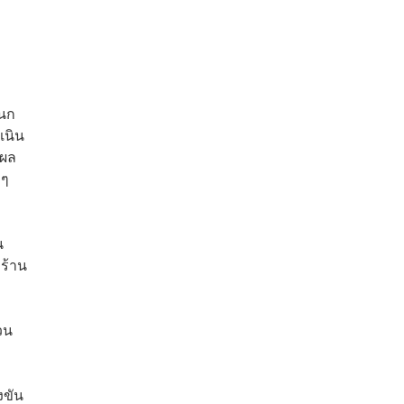
็นก
เนิน
้ผล
่ๆ
น
่ร้าน
้วน
งขัน