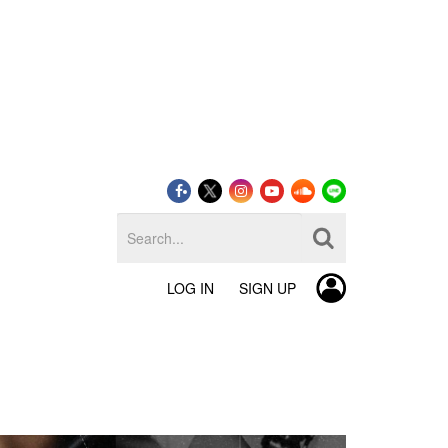
LOG IN
SIGN UP