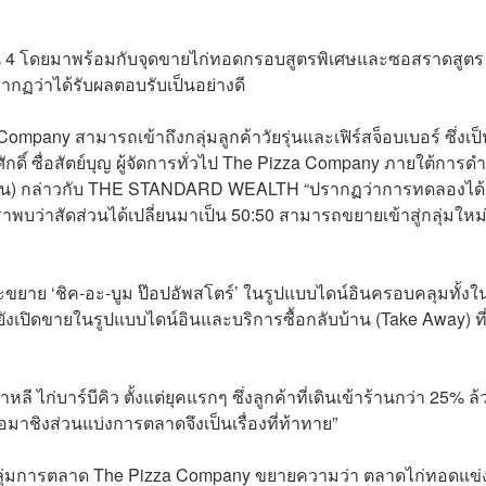
 ชั้น 4 โดยมาพร้อมกับจุดขายไก่ทอดกรอบสูตรพิเศษและซอสราดสูตร
ปรากฏว่าได้รับผลตอบรับเป็นอย่างดี
mpany สามารถเข้าถึงกลุ่มลูกค้าวัยรุ่นและเฟิร์ส
จ็อบ
เบอร์ ซึ่งเป
ุศักดิ์ ซื่อสัตย์บุญ ผู้จัดการทั่วไป The Pizza Company ภายใต้การดำ
(มหาชน) กล่าวกับ THE STANDARD WEALTH “ปรากฏว่าการทดลองได
ราพบว่าสัดส่วนได้เปลี่ยนมาเป็น 50:50 สามารถขยายเข้าสู่กลุ่มใหม
่จะขยาย ‘ชิค-อะ-บูม ป๊อปอัพสโตร์’ ในรูปแบบไดน์อินครอบคลุมทั้งใ
งเปิดขายในรูปแบบไดน์อินและบริการซื้อกลับบ้าน (Take Away) ที
หลี ไก่บาร์บีคิว ตั้งแต่ยุคแรกๆ ซึ่งลูกค้าที่เดินเข้าร้านกว่า 25% ล
่อมาชิงส่วนแบ่งการตลาดจึงเป็นเรื่องที่ท้าทาย”
ร กลุ่มการตลาด The Pizza Company ขยายความว่า ตลาดไก่ทอดแข่