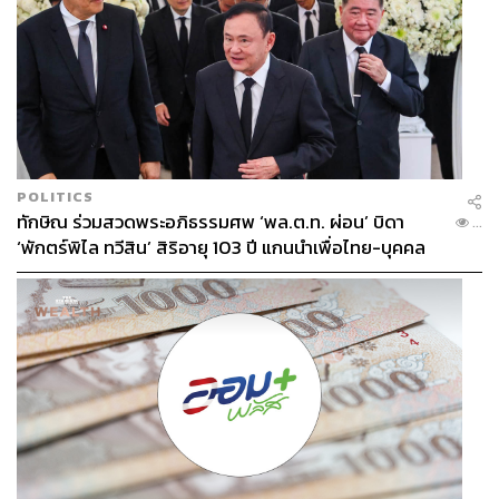
POLITICS
ทักษิณ ร่วมสวดพระอภิธรรมศพ ‘พล.ต.ท. ผ่อน’ บิดา
...
‘พักตร์พิไล ทวีสิน’ สิริอายุ 103 ปี แกนนำเพื่อไทย-บุคคล
หลากวงการร่วมอาลัย