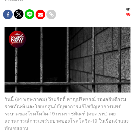
48
วันนี้ (24 พฤษภาคม) วีระกิตติ์ หาญปริพรรณ์ รองอธิบดีกรม
ราชทัณฑ์ และโฆษกศูนย์บัญชาการแก้ไขปัญหาการแพร่
ระบาดของโรคโควิด-19 กรมราชทัณฑ์ (ศบค.รท.) เผย
สถานการณ์การแพร่ระบาดของโรคโควิด-19 ในเรือนจำและ
ทัณฑสถาน