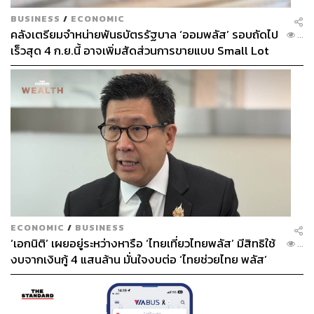
BUSINESS
/
ECONOMIC
คลังเตรียมจำหน่ายพันธบัตรรัฐบาล ‘ออมพลัส’ รอบถัดไป
...
เร็วสุด 4 ก.ย.นี้ อาจเพิ่มสัดส่วนการขายแบบ Small Lot
First มากขึ้น
ECONOMIC
/
BUSINESS
‘เอกนิติ’ เผยอยู่ระหว่างหารือ ‘ไทยเที่ยวไทยพลัส’ มีสิทธิใช้
...
งบจากเงินกู้ 4 แสนล้าน มั่นใจงบต่อ ‘ไทยช่วยไทย พลัส’
เฟส 2 มีเพียงพอ