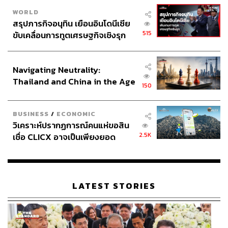
WORLD
สรุปภารกิจอนุทิน เยือนอินโดนีเซีย
515
ขับเคลื่อนการทูตเศรษฐกิจเชิงรุก
ประกาศหุ้นส่วนยุทธศาสตร์ไทย –
อินโดนีเซีย
Navigating Neutrality:
Thailand and China in the Age
150
of a New Global Order
BUSINESS
/
ECONOMIC
วิเคราะห์ปรากฏการณ์คนแห่ขอสิน
2.5K
เชื่อ CLICX อาจเป็นเพียงยอด
ภูเขาน้ำแข็ง ของปัญหาหนี้ครัว
เรือนไทยที่ถูกซุกไว้
LATEST STORIES