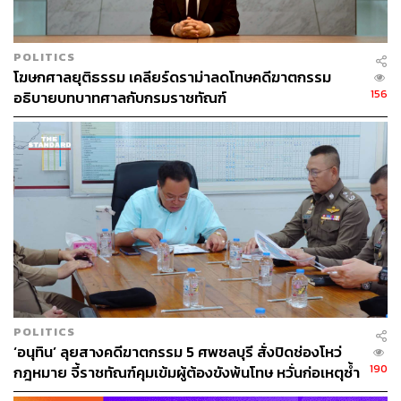
POLITICS
โฆษกศาลยุติธรรม เคลียร์ดราม่าลดโทษคดีฆาตกรรม
156
อธิบายบทบาทศาลกับกรมราชทัณฑ์
POLITICS
‘อนุทิน’ ลุยสางคดีฆาตกรรม 5 ศพชลบุรี สั่งปิดช่องโหว่
190
กฎหมาย จี้ราชทัณฑ์คุมเข้มผู้ต้องขังพ้นโทษ หวั่นก่อเหตุซ้ำ
รอย