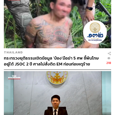
COVID-19
โควิด-19
วีระกิตติ์ หาญปริพรรณ์
ขอนแก่น
THAILAND
48
กระทรวงยุติธรรมเปิดข้อมูล ‘ป๋อง’มือฆ่า 5 ศพ ชี้พ้นโทษ
218
อยู่ใต้ JSOC 2 ปี ศาลไม่สั่งติด EM ก่อนก่อเหตุร้าย
ABOUT THE AUTHOR
THE STANDARD TEAM
กองบรรณาธิการ THE STANDARD