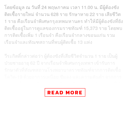
โดยข้อมูล ณ วันที่ 24 พฤษภาคม เวลา 11.00 น. มีผู้ต้องขัง
ติดเชื้อรายใหม่ จำนวน 628 ราย รักษาหาย 22 ราย เสียชีวิต
1 ราย คือเรือนจำพิเศษกรุงเทพมหานคร ทำให้มีผู้ต้องขังที่ยัง
ติดเชื้ออยู่ในการดูแลของกรมราชทัณฑ์ 15,373 ราย โดยพบ
การติดเชื้อเพิ่ม 1 เรือนจำ คือเรือนจำกลางขอนแก่น รวม
เรือนจำและทัณฑสถานที่พบผู้ติดเชื้อ 13 แห่ง
วีระกิตติ์กล่าวต่อว่า ผู้ต้องขังที่เสียชีวิตจำนวน 1 ราย เป็นผู้
ป่วยชายอายุ 62 ปี จากเรือนจำพิเศษกรุงเทพฯ เข้ารับการ
รักษาตัวที่ทัณฑสถานโรงพยาบาลราชทัณฑ์จากการติดเชื้อ
โควิด-19 ด้วยอาการเหนื่อย ซึมลง และความดันต่ำ จากการ
เอกซเรย์พบปอดอักเสบ และมีภาวะไตวายร่วมด้วย แพทย์ได้
ให้ยาและรักษาตามกระบวนการแล้ว แต่อาการไม่ดีขึ้น
READ MORE
เนื่องจากผู้ป่วยสูงอายุและมีอาการรุนแรง จึงได้เสียชีวิตใน
ที่สุด
โดยการดำเนินการต่อจากนี้ นอกจากเรื่องของวัคซีนแล้ว คือ
การวางแผนการรักษาผู้ติดเชื้อ เพื่อลดปริมาณผู้ป่วยหนักและ