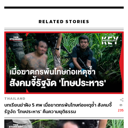
ในเรือนจำและทัณฑสถานที่พบผู้ติดเชื้อ และการสุ่มตรวจใน
เรือนจำที่ยังไม่มีผู้ติดเชื้อ เพื่อวางแผนการฉีดวัคซีนในขั้น
ตอนต่อไป โดยขณะนี้มีเรือนจำและทัณฑสถานพื้นที่เสี่ยงที่
RELATED STORIES
ดำเนินการตรวจเชื้อในผู้ต้องขังจนครบ 100% แล้วทั้ง 10
แห่ง คือ เรือนจำกลางเชียงใหม่, เรือนจำพิเศษกรุงเทพฯ,
ทัณฑสถานหญิงกลาง, เรือนจำกลางคลองเปรม, เรือนจำ
พิเศษธนบุรี, เรือนจำกลางฉะเชิงเทรา, ทัณฑสถานบำบัด
พิเศษกลาง, เรือนจำจังหวัดนนทบุรี, เรือนจำกลางบางขวาง
และทัณฑสถานหญิงธนบุรี
รวมทั้งได้เริ่ม Swab หาเชื้อซ้ำทุก 7 วัน เพื่อตรวจหาเชื้อในผู้
ต้องขังที่ยังไม่พบเชื้อไปแล้ว ซึ่งจะดำเนินการอย่างต่อเนื่อง
จนกว่าสถานการณ์จะปกติ หรือสามารถแยกผู้ติดเชื้อและไม่
ติดเชื้อออกจากกันได้อย่างชัดเจน
THAILAND
บทเรียนฆ่าฝัง 5 ศพ เมื่อฆาตกรพ้นโทษก่อเหตุซ้ำ สังคมจี้
ราชทัณฑ์เผย มีผู้ต้องขังเสียชีวิตจากโควิด-19 รายแรก พบ
235
รัฐงัด ‘โทษประหาร’ คืนความยุติธรรม
เรือนจำขอนแก่นติดเชื้อเพิ่มอีกหนึ่งแห่ง
TAGS:
กรมราชทัณฑ์
เรือนจำ
เชื้อไวรัสโคโรนา