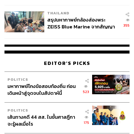
นัยทางการเมือง
THAILAND
สรุปมหากาพย์กล้องส่องพระ
355
ZEISS Blue Marine จากสัญญา
ผลิต 8.3 ล้าน สู่ข้อพิพาท ‘มา
เวลล์ฯ’ ฟ้อง ‘โทน บางแค’ ผิดนัด
จ่ายหนี้-แอบระบุแบรนด์
EDITOR'S PICKS
POLITICS
มหากาพย์โกงข้อสอบท้องถิ่น ก่อน
523
เดินหน้าสู่จุดจบในสัปดาห์นี้
POLITICS
เส้นทางคดี 44 สส. ในชั้นศาลฎีกา
175
จะรู้ผลเมื่อไร