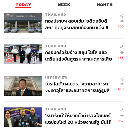
TODAY
WEEK
MONTH
THAILAND
กองปราบฯ สอบเข้ม ‘อดีตอธิบดี
555
สถ.’ คดีทุจริตสอบท้องถิ่น แจ้ง 6
ข้อหาหนัก จ่อชง ป.ป.ช. 12 ส.ค. นี้
THAILAND
ครอบครัวรับร่าง ฮลุน โซโล่ แล้ว
465
เตรียมส่งชันสูตรหาสาเหตุการเสีย
ชีวิต
INTERVIEW
ไขรหัสตั้ง ผบ.ตร. ‘ความสามารถ
430
vs อาวุโส’ และอนาคตการปฏิรูปสี
กากี กับ พล.ต.อ. เอก อังสนานนท์
THAILAND
‘ธนารัตน์’ ให้ปากคำตำรวจไซเบอร์
357
แฉช่องโหว่ 20 หน่วยงานรัฐ ยันไร้