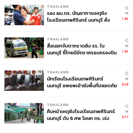
THAILAND
รอง ผบ.ตร. บัญชาการเหตุยิง
1.4K
โรงเรียนเทพศิรินทร์ นนทบุรี สั่ง
ค้นหา 2 รอบยืนยันไร้คนติดค้าง พบ
ศพปู่-ย่าที่บ้านพักผู้ก่อเหตุ
THAILAND
สื่อนอกจับตากราดยิง รร. ใน
1.3K
นนทบุรี ชี้ไทยมีอัตราครอบครองปืน
สูงในระดับต้นของภูมิภาค
THAILAND
นักเรียนโรงเรียนเทพศิรินทร์
828
นนทบุรี อพยพเข้ายังพื้นที่ปลอดภัย
ชั่วคราว หลังเหตุใช้อาวุธปืนภายใน
โรงเรียนคลี่คลาย
THAILAND
คืบหน้าเหตุยิงโรงเรียนเทพศิรินทร์
677
นนทบุรี ดับ 6 ศพ โฆษก ตร. เร่ง
สอบปมขโมยปืนปู่ก่อเหตุ