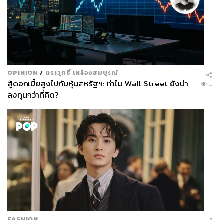
ขอบคุ
ณสถานที่ถ่ายทำ:
ร้าน Contento
รับชมรายการ The Breakfast Club ได้ทุกวันพฤหัสบดี เวลา
20.00 น. ที่ YouTube ของ THE STANDARD POP:
www.yo
OPINION
/
ตราวุทธิ์ เหลืองสมบูรณ์
utube.com/c/THESTANDARDPOP
สู้ดอกเบี้ยสูงไปกับหุ้นสหรัฐฯ: ทำไม Wall Street ยังน่า
...
ลงทุนกว่าที่คิด?
* หมายเหตุ: รายการนี้ถ่ายทำเมื่อวันที่ 1 เมษายน 2564
TAGS:
คนรุ่นใหม่
Project H
พลอย หอวัง
วงการบันเทิง
The Breakfast Club
Dojo City
Bakery Music
FASHION