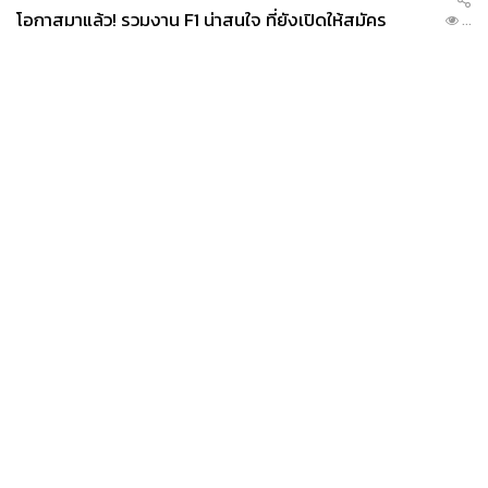
โอกาสมาแล้ว! รวมงาน F1 น่าสนใจ ที่ยังเปิดให้สมัคร
...
News
Wealth
Pop
Podcast
Video
Now
Opinion
Careers
Events
Privacy
About
Contact
Policy
FOR
ADVERTISING
MEMBERSHIP