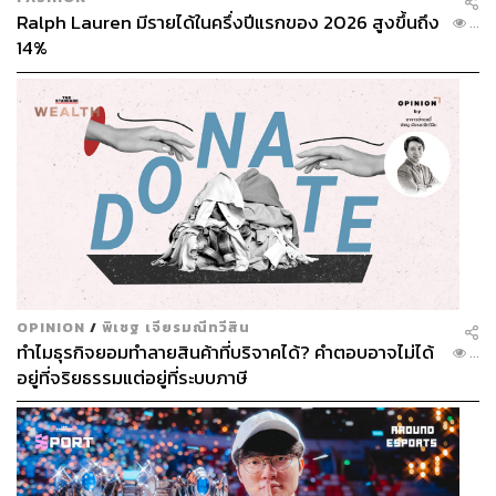
108
Ralph Lauren มีรายได้ในครึ่งปีแรกของ 2026 สูงขึ้นถึง
...
14%
ABOUT THE AUTHOR
เริ่มต้น เขมะเพ็ชร
กองบรรณาธิการคัลเจอร์ สำนักข่าว THE
STANDARD
ABOUT THE AUTHOR
คริสตอฟเฟอร์ สเวนซัน
บรรณาธิการแฟชั่นและคัลเจอร์ต่างประเทศ
ประจำสำนักข่าว THE STANDARD
OPINION
/
พิเชฐ เจียรมณีทวีสิน
ABOUT THE PHOTOGRAPHER
ทำไมธุรกิจยอมทำลายสินค้าที่บริจาคได้? คำตอบอาจไม่ได้
...
อยู่ที่จริยธรรมแต่อยู่ที่ระบบภาษี
นวลตา วงศ์เจริญ
The Standardth’s Portrait Photographer