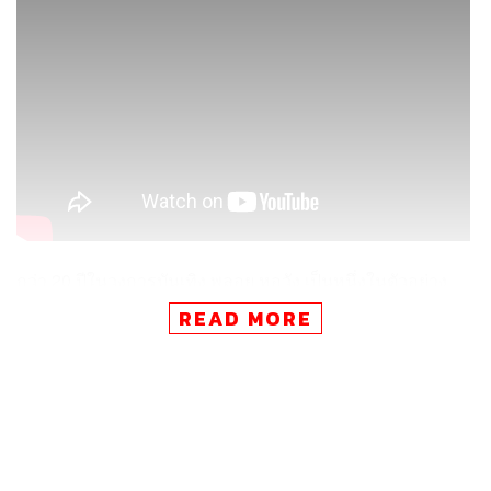
กว่า 20 ปีในวงการบันเทิง พลอย หอวัง เป็นหนึ่งในตัวอย่าง
สำคัญของผู้หญิงที่ไม่เคยหยุดนิ่ง และสามารถวิวัฒนาการตัว
READ MORE
เองให้ยังเป็นที่สนใจของคนรุ่นใหม่ในแต่ละยุคสมัย ตั้งแต่การ
เป็นศิลปินในวงเกิร์ลกรุ๊ป Project H ภายใต้สังกัด Dojo City
ในเครือ Bakery Music, ฟอร์มวงชื่อ The Diet Pills, เป็น
พิธีกรรายการยูทูบชื่อดัง The Driver, มีแบรนด์เป็นของตัวเอง
ในชื่อ 2manyuglyclothes และกำลังจะมีผลงานภาพยนตร์
On the Road
ของผู้กำกับ บาส-นัฐวุฒิ พูนพิริยะ ที่รับรางวัลที่
เทศกาลหนัง Sundance Film Festival 2021 มาแล้วด้วย