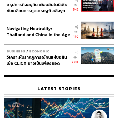
สรุปภารกิจอนุทิน เยือนอินโดนีเซีย
542
ขับเคลื่อนการทูตเศรษฐกิจเชิงรุก
ประกาศหุ้นส่วนยุทธศาสตร์ไทย –
อินโดนีเซีย
Navigating Neutrality:
Thailand and China in the Age
170
of a New Global Order
BUSINESS
/
ECONOMIC
วิเคราะห์ปรากฏการณ์คนแห่ขอสิน
2.6K
เชื่อ CLICX อาจเป็นเพียงยอด
ภูเขาน้ำแข็ง ของปัญหาหนี้ครัว
เรือนไทยที่ถูกซุกไว้
LATEST STORIES