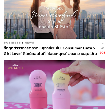
BUSINESS
/
NEWS
ฉีกทุกตำราการตลาด! ‘ศุภาลัย’ จับ ‘Consumer Data x
903
Girl Love’ ดีไซน์คอนโดที่ ‘ซ่อนเหตุผล’ ของความสุขไว้ใน
ทุกรายละเอียด ผ่านแคมเปญ ‘Wonderful Living’
[Advertorial]