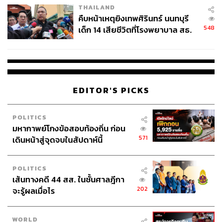
THAILAND
คืบหน้าเหตุยิงเทพศิรินทร์ นนทบุรี
548
เด็ก 14 เสียชีวิตที่โรงพยาบาล สธ.
ยืนยันครูเสียชีวิต 5 ราย เจ็บ 22
ราย
EDITOR'S PICKS
POLITICS
มหากาพย์โกงข้อสอบท้องถิ่น ก่อน
571
เดินหน้าสู่จุดจบในสัปดาห์นี้
POLITICS
เส้นทางคดี 44 สส. ในชั้นศาลฎีกา
202
จะรู้ผลเมื่อไร
WORLD