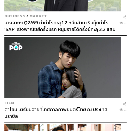
BUSINESS
/
MARKET
บางจากฯ Q2/69 ทำกำไรทะลุ 1.2 หมื่นล้าน เริ่มบุ๊กกำไร
...
‘SAF’ เชิงพาณิชย์ครั้งแรก หนุนรายได้ครึ่งปีทะลุ 3.2 แสน
ล้าน
FILM
ตาโขน เตรียมฉายที่เทศกาลภาพยนตร์ไทย ณ ประเทศ
...
บราซิล