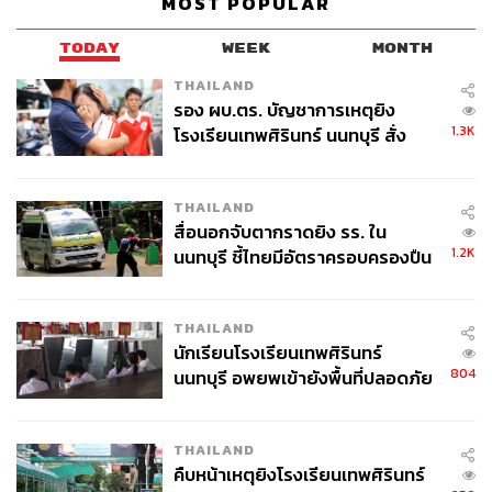
MOST POPULAR
นักแสดงสาวสุดฮอต ‘น้ำตาล ทิพนารี’ และ ‘ฟิล์ม รชานันท์’
มารับตำแหน่ง ‘SUPALAI Couple’ การเดินเกมรุกครั้งนี้ ส่ง
TODAY
WEEK
MONTH
ผลให้ศุภาลัยเป็นแบรนด์อสังหาริมทรัพย์เจ้าแรกที่กล้าฉีก
THAILAND
กรอบเล่นกับกระแส Girl Love
เต็มตัว
รอง ผบ.ตร. บัญชาการเหตุยิง
1.3K
โรงเรียนเทพศิรินทร์ นนทบุรี สั่ง
ค้นหา 2 รอบยืนยันไร้คนติดค้าง พบ
ศพปู่-ย่าที่บ้านพักผู้ก่อเหตุ
THAILAND
สื่อนอกจับตากราดยิง รร. ใน
1.2K
นนทบุรี ชี้ไทยมีอัตราครอบครองปืน
สูงในระดับต้นของภูมิภาค
THAILAND
นักเรียนโรงเรียนเทพศิรินทร์
804
นนทบุรี อพยพเข้ายังพื้นที่ปลอดภัย
ชั่วคราว หลังเหตุใช้อาวุธปืนภายใน
โรงเรียนคลี่คลาย
THAILAND
คืบหน้าเหตุยิงโรงเรียนเทพศิรินทร์
การเลือกใช้ ‘น้ำตาล-ฟิล์ม’ ยังเป็นการเจาะกลุ่ม ‘ด้อมลูน่า’