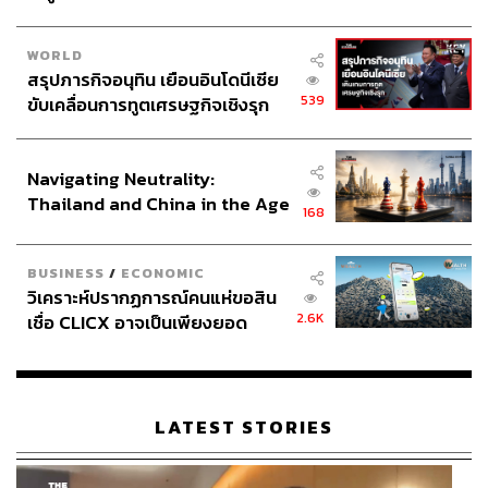
WORLD
สรุปภารกิจอนุทิน เยือนอินโดนีเซีย
539
ขับเคลื่อนการทูตเศรษฐกิจเชิงรุก
ประกาศหุ้นส่วนยุทธศาสตร์ไทย –
อินโดนีเซีย
Navigating Neutrality:
Thailand and China in the Age
168
of a New Global Order
BUSINESS
/
ECONOMIC
วิเคราะห์ปรากฏการณ์คนแห่ขอสิน
พลิกเกม Music Marketing เชื่อมโยงความรู้สึกผ่าน
2.6K
เชื่อ CLICX อาจเป็นเพียงยอด
‘เรื่องมหัศจรรย์’
ภูเขาน้ำแข็ง ของปัญหาหนี้ครัว
เรือนไทยที่ถูกซุกไว้
หมากตัวสุดท้ายคือการหยิบเอา Music Marketing มาเป็นสื่อ
LATEST STORIES
กลางเชื่อมโยงความรู้สึกของคนทุกเจเนอเรชันเข้าด้วยกัน
ด้วยการนำเพลงรักในตำนานอย่าง ‘เรื่องมหัศจรรย์’ ของวง
SOFA มาปัดฝุ่นและ
เล่าเรื่องใหม่
ในสไตล์โรแมนติกร่วม