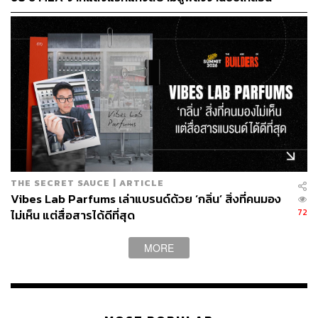
เมือง ผ่าน MEA SPARK
THE SECRET SAUCE | ARTICLE
Vibes Lab Parfums เล่าแบรนด์ด้วย ‘กลิ่น’ สิ่งที่คนมอง
72
ไม่เห็น แต่สื่อสารได้ดีที่สุด
เจาะตลาด Girl Love (GL) เปลี่ยนพลัง Fandom เป็น
Brand Love
MORE
ไม่ใช่แค่มีอินไซต์ แต่ศุภาลัยยังรู้วิธีนำอินไซต์ที่ได้ไปใช้อย่าง
ชาญฉลาด ด้วยการจับกระแส Girl Love (GL) ที่กำลังเติบโต
มาเป็นตัวกลางในการสื่อสารกับคนรุ่นใหม่ด้วยการคว้าสอง