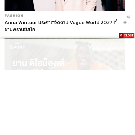
Advertorial
บริษัท ศุภาลัย จำกัด (มหาชน) (SPALI)
ที่อยู่อาศัย
Data-Driven
ผู้บริโภค
การโฆษณา
คอนโดมิเนียม
อสังหาริมทรัพย์
Supalai
FASHION
Anna Wintour ประกาศจัดงาน Vogue World 2027 ที่
...
ซานฟรานซิสโก
902
ABOUT THE AUTHOR
THE STANDARD TEAM
SPORT
กองบรรณาธิการ THE STANDARD
ยาน ดิโอม็องเด้ 2 ปีก่อนยังไร้สโมสรอาชีพ สู่นักเตะค่าตัว
...
125 ล้านยูโร กับคำสัญญาถึงน้องสาวผู้ล่วงลับ