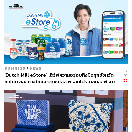
Global Sustainable Living ส่งมอบบ้านคุณภาพ ลด
ผลกระทบต่อสิ่งแวดล้อม พร้อมปั้นนักออกแบบที่ใส่ใจโลก
เปลี่ยนคอนโดให้เป็นพื้นที่แห่งความสัมพันธ์
(Relationship & Social Connection)
ข้อมูลจาก
GWI พบว่า กว่า 70% ให้ความสำคัญกับการใช้เวลาที่มี
คุณภาพร่วมกับคนรัก ศุภาลัยจึงออกแบบเลย์เอาต์ห้อง
ให้มีพื้นที่ใช้สอยกว้างขวางเป็นพิเศษและมีความโปร่ง
สบาย เพื่อให้มีพื้นที่สำหรับการทำกิจกรรมร่วมกันได้
BUSINESS
/
NEWS
จริงในทุกตารางเมตร ไม่ว่าจะเป็นห้องนอนที่โปร่ง
‘Dutch Mill eStore’ เสิร์ฟความอร่อยถึงมือทุกจังหวัด
55
สบาย หรือมุมนั่งเล่นที่เปิดโอกาสให้ได้แชร์รอยยิ้มร่วม
ทั่วไทย ช่องทางใหม่จากดัชมิลล์ พร้อมโปรโมชันส่งฟรีทั่ว
ประเทศ ส่งไว สั่งก่อนเที่ยง ได้ของวันถัดไป ส่งสินค้าแบบ
กัน ทำให้การอยู่อาศัยในคอนโดกลายเป็นการกระชับ
เย็นตรงจากโรงงาน [ADVERTORIAL]
ความสัมพันธ์ของคนรักให้แน่นแฟ้นยิ่งขึ้นในทุกๆ วัน
ตอบโจทย์ทุกไลฟ์สไตล์การใช้ชีวิตในเวลาเดียวกัน
(Multi-Tasking Lifestyle)
เพื่อรองรับผู้อยู่อาศัยกว่า
60% ที่ใส่ใจในการทำงานและใช้บ้านเป็นพื้นที่สร้าง