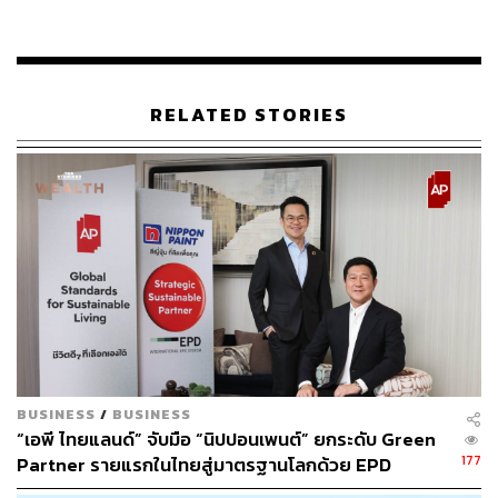
แบรนด์ ทำให้ศุภาลัยค้นพบอินไซต์เชิงลึก และสามารถ
ออกแบบพื้นที่คอนโดให้ตอบโจทย์มิติความสุขและการใช้
ชีวิตจริงของคนเมืองได้อย่างละเอียดและตรงจุด เปลี่ยนจาก
การสร้าง ‘ที่อยู่อาศัย’ สู่การออกแบบพื้นที่ที่ ‘ซ่อนเหตุผล’ ของ
RELATED STORIES
ความสุขไว้ในทุกรายละเอียด เพื่อเปลี่ยนวันธรรมดาของทุก
คนให้กลายเป็นเรื่องมหัศจรรย์
ข้อมูลทั้งหมดถูกนำมาวิเคราะห์และออกแบบฟังก์ชันห้อง
ผ่าน 3 แกนหลักที่ตอบโจทย์ชีวิตจริง ได้แก่
BUSINESS
/
BUSINESS
“เอพี ไทยแลนด์” จับมือ “นิปปอนเพนต์” ยกระดับ Green
177
Partner รายแรกในไทยสู่มาตรฐานโลกด้วย EPD
International พร้อมชูแนวคิด Global Standards for