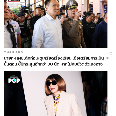
ถือได้ว่าแคมเปญ “ให้ชีวิตจริง Wonderful ได้ทุกวันที่คอนโด
ศุภาลัย” ของศุภาลัย ถือเป็นกรณีศึกษาที่น่าสนใจสำหรับ
แบรนด์ที่ต้องการกุมหัวใจคนรุ่นใหม่ ทั้งความกล้าในการฉีก
กรอบการทำตลาดแบบเดิมๆ ด้วยการเลือกใช้
Consumer
Data
มาผนวกเข้ากับกระแส Girl Love และเชื่อมโยงอารมณ์
THAILAND
นายกฯ เผยเด็กก่อเหตุเครียดเรื่องเรียน เชื่อเตรียมการเป็น
ความรู้สึกของคนทุกเจนผ่าน Music Marketing ได้อย่างแนบ
...
ขั้นตอน ชี้มีกระสุนอีกกว่า 30 นัด หากไม่จบชีวิตตัวเองอาจ
เนียน
สูญเสียเพิ่ม
ลองไปสัมผัสความ Wonderful และค้นหาเหตุผลของชีวิตที่
แสนมหัศจรรย์ในแบบของคุณเองที่คอนโดศุภาลัย
สอบถามรายละเอียดเพิ่มเติม โทร.1720,
www.supalai.com
หรือ Facebook Supalai
TAGS:
คนรุ่นใหม่
การตลาด
กลยุทธ์การตลาด