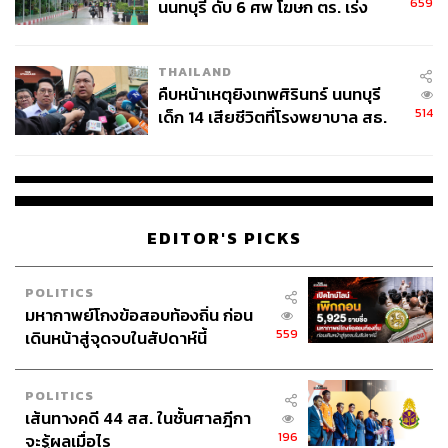
659
นนทบุรี ดับ 6 ศพ โฆษก ตร. เร่ง
กลุ่มแฟนคลับที่มีความเหนียวแน่น เพื่อถ่ายทอดเคมีที่แฟน
สอบปมขโมยปืนปู่ก่อเหตุ
คลับตั้งตารอ หลังโดนตกจากการสร้างดาเมจในซีรีส์ “Pluto
นิทานดวงดาว ความรัก” ทาง GMMTV จนยอดวิวทะลุหลัก
THAILAND
ล้านทุกอีพี
และต่อยอด
กระแสไปยังซีรีส์ใหม่ “Girl Rules กฎ
คืบหน้าเหตุยิงเทพศิรินทร์ นนทบุรี
หลัก…ห้ามรักเธอ” ทำให้แคมเปญนี้ถูกพูดถึงและได้รับความ
514
เด็ก 14 เสียชีวิตที่โรงพยาบาล สธ.
สนใจในวงกว้าง เป็นการสร้าง Brand Love ผ่านศิลปินที่ชื่น
ยืนยันครูเสียชีวิต 5 ราย เจ็บ 22
ชอบได้อย่างทรงพลัง
ราย
เคมีที่ลงตัวของ
ทั้งคู่
ยังสร้างปรากฏการณ์ความฟินที่จับต้อง
ได้จริง ด้วยการทำหน้าที่เป็น ‘ตัวแทนของคนเจเนอเรชันใหม่’
EDITOR'S PICKS
ที่ให้ความสำคัญกับฟังก์ชันการใช้งานที่คิดมาอย่างดี (Well-
Designed Functionality) ความยืดหยุ่นของพื้นที่ (Flexibility)
POLITICS
และดีไซน์ที่ตอบสนองการใช้ชีวิตจริง ผ่านการถ่ายทอดไลฟ์
มหากาพย์โกงข้อสอบท้องถิ่น ก่อน
สไตล์สุดคิวท์ของน้ำตาลและฟิล์มภายในคอนโดศุภาลัย
559
เดินหน้าสู่จุดจบในสัปดาห์นี้
ตอกย้ำนิยามความสัมพันธ์ที่เปี่ยมด้วยพลังบวก ทำให้ชาว ‘ลู
น่า’ เกิดความรู้สึกอินและตกหลุมรักซ้ำแล้วซ้ำเล่า
POLITICS
เส้นทางคดี 44 สส. ในชั้นศาลฎีกา
196
จะรู้ผลเมื่อไร