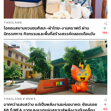
รายได้ออนไลน์และสตูดิโอส่วนตัว รวมถึงอีก 84% ที่มี
ความต้องการด้านความบันเทิง จึงได้ออกแบบพื้นที่ห้อง
ให้มีความยืดหยุ่นสูง ปรับเปลี่ยนการใช้งานได้หลาก
หลาย พร้อมทำเลติดรถไฟฟ้าหรือใกล้ทางด่วนเพื่อคืน
THAILAND
เวลาที่มีค่าให้ผู้อยู่อาศัยได้อยู่กับตัวเองและสิ่งที่รักได้
ไอคอนสยามชวนชมศิลปะ-ผ้าไทย-งานคราฟต์ ผ่าน
นานขึ้น
196
นิทรรศการ กิจกรรมและพื้นที่สร้างสรรค์ตลอดเดือนวัน
แม่ [ADVERTORIAL]
สร้างสมดุลชีวิตและการเยียวยากายใจ (Wellness &
Nature Balanced)
จากอินไซต์พบว่าคนเมืองกว่า 61%
มองหาพื้นที่พักผ่อนทางจิตใจ และอีก 50% โหยหาการ
พักผ่อนท่ามกลางธรรมชาติ นำไปสู่การออกแบบ
ระเบียงกว้างที่สามารถใช้งานได้จริงและพื้นที่สีเขียว
เพื่อดึงธรรมชาติเข้ามาสร้างพลังบวก คืนความสดชื่น
เยียวยาร่างกายและจิตใจจากความเหนื่อยล้า และช่วย
สร้าง Work-Life Balance ที่ลงตัวให้กับคนรุ่นใหม่ใน
ทุกๆ วัน
THAILAND
/
NEWS
มากกว่าแสงสว่าง แต่เป็นพลังงานแห่งอนาคต: ย้อนรอย
60
68 ปี MEA จากแสงแรกแห่งสยามสู่พลังงานขับเคลื่อน