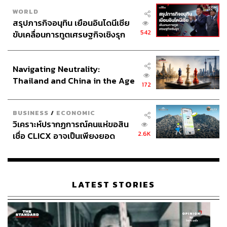
WORLD
สรุปภารกิจอนุทิน เยือนอินโดนีเซีย
542
ขับเคลื่อนการทูตเศรษฐกิจเชิงรุก
ประกาศหุ้นส่วนยุทธศาสตร์ไทย –
อินโดนีเซีย
Navigating Neutrality:
Thailand and China in the Age
172
of a New Global Order
BUSINESS
/
ECONOMIC
วิเคราะห์ปรากฏการณ์คนแห่ขอสิน
2.6K
เชื่อ CLICX อาจเป็นเพียงยอด
ภูเขาน้ำแข็ง ของปัญหาหนี้ครัว
เรือนไทยที่ถูกซุกไว้
LATEST STORIES