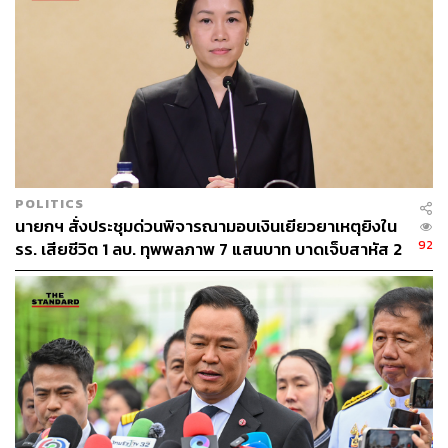
POLITICS
นายกฯ สั่งประชุมด่วนพิจารณามอบเงินเยียวยาเหตุยิงใน
92
รร. เสียชีวิต 1 ลบ. ทุพพลภาพ 7 แสนบาท บาดเจ็บสาหัส 2
แสนบาท บาดเจ็บเล็กน้อย 1 แสนบาท