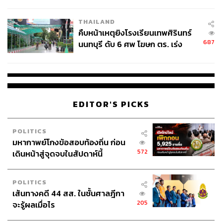
THAILAND
คืบหน้าเหตุยิงโรงเรียนเทพศิรินทร์
687
นนทบุรี ดับ 6 ศพ โฆษก ตร. เร่ง
สอบปมขโมยปืนปู่ก่อเหตุ
EDITOR'S PICKS
POLITICS
มหากาพย์โกงข้อสอบท้องถิ่น ก่อน
572
เดินหน้าสู่จุดจบในสัปดาห์นี้
POLITICS
เส้นทางคดี 44 สส. ในชั้นศาลฎีกา
205
จะรู้ผลเมื่อไร