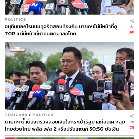
POLITICS
อนุทินบอกโรมปมทุจริตสอบท้องถิ่น นายกฯไม่มีหน้าที่ดู
341
TOR แต่มีหน้าที่หาคนผิดมาลงโทษ
THAILAND
/
POLITICS
นายกฯ ย้ำต้องตรวจสอบเงินในกระเป๋ารัฐบาลก่อนเคาะลุย
79
ไทยช่วยไทย พลัส เฟส 2 หรือปรับเกณฑ์ 50:50 ยันเงิน
คงคลังรัฐบาลแข็งแรง