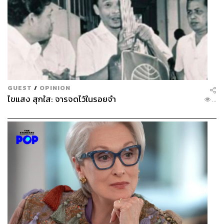
GUEST
/
OPINION
ไขแสง สุกใส: จารจดไว้ในรอยจำ
...