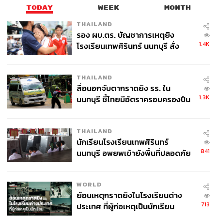
TODAY
WEEK
MONTH
THAILAND
รอง ผบ.ตร. บัญชาการเหตุยิง
1.4K
โรงเรียนเทพศิรินทร์ นนทบุรี สั่ง
ค้นหา 2 รอบยืนยันไร้คนติดค้าง พบ
ศพปู่-ย่าที่บ้านพักผู้ก่อเหตุ
THAILAND
สื่อนอกจับตากราดยิง รร. ใน
1.3K
นนทบุรี ชี้ไทยมีอัตราครอบครองปืน
สูงในระดับต้นของภูมิภาค
THAILAND
นักเรียนโรงเรียนเทพศิรินทร์
841
นนทบุรี อพยพเข้ายังพื้นที่ปลอดภัย
ชั่วคราว หลังเหตุใช้อาวุธปืนภายใน
โรงเรียนคลี่คลาย
WORLD
ย้อนเหตุกราดยิงในโรงเรียนต่าง
713
ประเทศ ที่ผู้ก่อเหตุเป็นนักเรียน