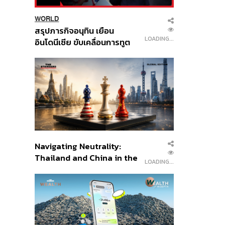
WORLD
สรุปภารกิจอนุทิน เยือน
LOADING...
อินโดนีเซีย ขับเคลื่อนการทูต
เศรษฐกิจเชิงรุก ประกาศหุ้น
ส่วนยุทธศาสตร์ไทย –
อินโดนีเซีย
Navigating Neutrality:
Thailand and China in the
LOADING...
Age of a New Global
Order