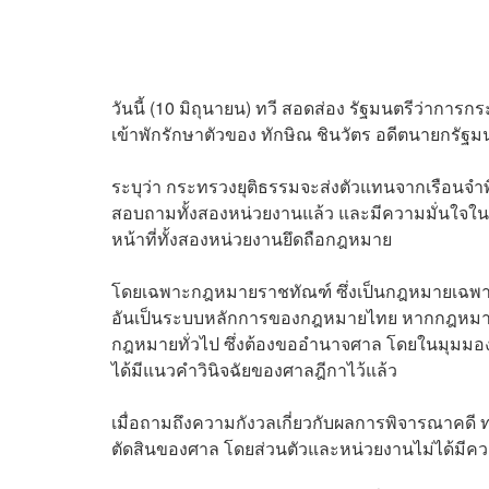
วันนี้ (10 มิถุนายน) ทวี สอดส่อง รัฐมนตรีว่ากา
เข้าพักรักษาตัวของ ทักษิณ ชินวัตร อดีตนายกรัฐมนต
ระบุว่า กระทรวงยุติธรรมจะส่งตัวแทนจากเรือนจำพิ
สอบถามทั้งสองหน่วยงานแล้ว และมีความมั่นใจในการปฏ
หน้าที่ทั้งสองหน่วยงานยึดถือกฎหมาย
โดยเฉพาะกฎหมายราชทัณฑ์ ซึ่งเป็นกฎหมายเฉพา
อันเป็นระบบหลักการของกฎหมายไทย หากกฎหมายเฉพ
กฎหมายทั่วไป ซึ่งต้องขออำนาจศาล โดยในมุมม
ได้มีแนวคำวินิจฉัยของศาลฎีกาไว้แล้ว
เมื่อถามถึงความกังวลเกี่ยวกับผลการพิจารณาคดี ทวีก
ตัดสินของศาล โดยส่วนตัวและหน่วยงานไม่ได้มีความก