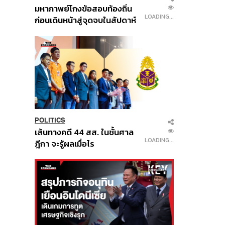
มหากาพย์โกงข้อสอบท้องถิ่น
LOADING...
ก่อนเดินหน้าสู่จุดจบในสัปดาห์
นี้
POLITICS
เส้นทางคดี 44 สส. ในชั้นศาล
LOADING...
ฎีกา จะรู้ผลเมื่อไร