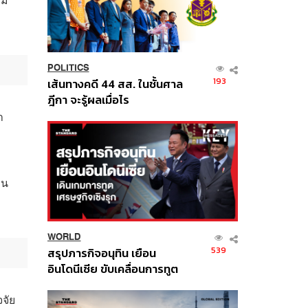
POLITICS
193
เส้นทางคดี 44 สส. ในชั้นศาล
ฎีกา จะรู้ผลเมื่อไร
า
าน
WORLD
539
สรุปภารกิจอนุทิน เยือน
อินโดนีเซีย ขับเคลื่อนการทูต
เศรษฐกิจเชิงรุก ประกาศหุ้น
จจัย
ส่วนยุทธศาสตร์ไทย –