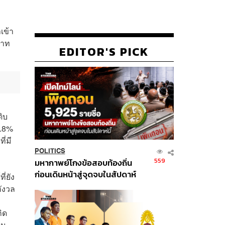
เข้า
บาท
EDITOR'S PICK
ดิบ
2.8%
ี่มี
POLITICS
559
มหากาพย์โกงข้อสอบท้องถิ่น
ก่อนเดินหน้าสู่จุดจบในสัปดาห์
ี่ยัง
นี้
กังวล
ิด
าม