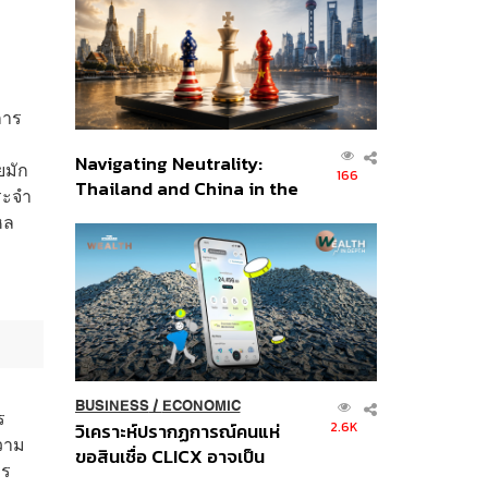
อินโดนีเซีย
การ
Navigating Neutrality:
ยมัก
166
Thailand and China in the
ระจำ
Age of a New Global
หล
Order
BUSINESS
/
ECONOMIC
ร
2.6K
วิเคราะห์ปรากฏการณ์คนแห่
วาม
ขอสินเชื่อ CLICX อาจเป็น
าร
เพียงยอดภูเขาน้ำแข็ง ของ