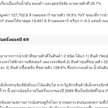
าเกี่ยวเนื่องกับน้ำมัน ทองคำ และยุทธปัจจัย จะขยายตัวที่ 25.7%
มูลค่า 127,752.8 ล้านดอลลาร์ ขยายตัว 18.9% YoY ขณะที่การนำ
YoY ส่งผลให้ขาดดุล 19,497.9 ล้านดอลลาร์ หรือกว่า 6.3 แสนล้าน
ในครึ่งแรกปี 69
มาจากการนำเข้าที่ขยายตัวดีในสินค้า 3 ชนิด ได้แก่ 1) สินค้าวัตถุ
ผงวงจรไฟฟ้าทรานซิสเตอร์ แผงวงจรพิมพ์ 2) สินค้าทุนที่ขยายตัว 3
ะ 3) สินค้าเชื้อเพลิง ที่ขยายตัว 128.6% ซึ่งประกอบด้วย น้ำมันดิบท
ิเล็กทรอนิกส์ยังมีแนวโน้มเติบโต จากวัฎจักรสินค้าอิเล็กทรอนิกส์ท
็วๆ นี้ อย่างน้อยก็ภายในครึ่งแรกของปี 2569 ซึ่งเป็นปัจจัยที่ไม่น่า
 สอดคล้องตามสถานการณ์เศรษฐกิจโลก จากผลกระทบของสงครามที่เก
ดในเดือนเมษายน สนค.มองว่า เริ่มมีความก้าวหน้ามากขึ้น จากคว