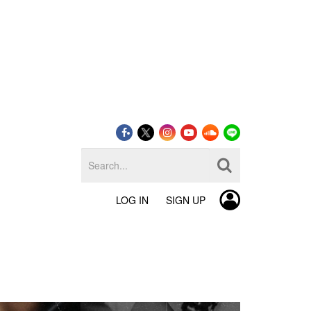
LOG IN
SIGN UP