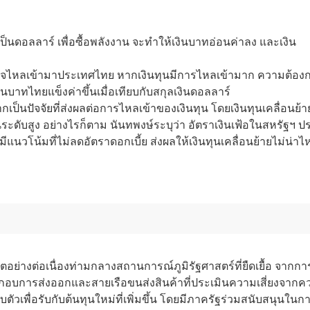
็นดอลลาร์ เพื่อซื้อพลังงาน จะทำให้เงินบาทอ่อนค่าลง และเงิน
ที่อาจไหลเข้ามาประเทศไทย หากเงินทุนมีการไหลเข้ามาก ความต้อง
นบาทไทยแข็งค่าขึ้นเมื่อเทียบกับสกุลเงินดอลลาร์
ากเป็นปัจจัยที่ส่งผลต่อการไหลเข้าของเงินทุน โดยเงินทุนเคลื่อนย้า
ะดับสูง อย่างไรก็ตาม นันทพงษ์ระบุว่า อัตราเงินเฟ้อในสหรัฐฯ ป
ีแนวโน้มที่ไม่ลดอัตราดอกเบี้ย ส่งผลให้เงินทุนเคลื่อนย้ายไม่น่าไ
ย่างต่อเนื่องท่ามกลางสถานการณ์ภูมิรัฐศาสตร์ที่ยืดเยื้อ จากกา
กอบการส่งออกและสายเรือขนส่งสินค้าที่ประเมินความเสี่ยงจากค
ัวเพื่อรับกับต้นทุนใหม่ที่เพิ่มขึ้น โดยมีภาครัฐร่วมสนับสนุนในก