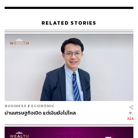
ทองคำปรับตัวสูงขึ้นและแตะระดับสูงสุดเป็นประวัติการณ์
(All-Time High) เงินบาทก็จะแข็ง” ดร.เศรษฐพุฒิ กล่าว
RELATED STORIES
สำหรับผลกระทบต่อการส่งออก ดร.เศรษฐพุฒิ ระบุว่า การ
แข็งค่าของเงินบาทจะส่งผลกระทบต่อการส่งออกในเชิง
มูลค่าหรือส่งผลกระทบต่อกำไร (Margin) มากกว่า อย่างไร
ก็ตาม มองว่าการส่งออกเชิงปริมาณมีความสำคัญกว่า ซึ่ง
ปริมาณจะขึ้นอยู่กับสภาพตลาดและความต้องการของโลก
อาทิ หากเศรษฐกิจของประเทศคู่ค้าดี การส่งออกไทยก็จะดี
หั่นดอกเบี้ย ลดหนี้ครัวเรือนได้ไหม
ดร.เศรษฐพุฒิ ยังได้อธิบายเกี่ยวกับความสัมพันธ์ระหว่างหนี้
BUSINESS
/
ECONOMIC
ครัวเรือนต่อ GDP และอัตราดอกเบี้ย โดยระบุว่า การลด
ม่านเศรษฐกิจเปิด แต่เงินยังไม่ไหล
324
อัตราดอกเบี้ยมีผลต่อหนี้ครัวเรือนใน 2 ส่วน ได้แก่ ความ
สามารถในการช่วยลดภาระดอกเบี้ยที่ต้องจ่ายหนี้เก่าได้ และ
สินเชื่อที่โตเร็วขึ้น