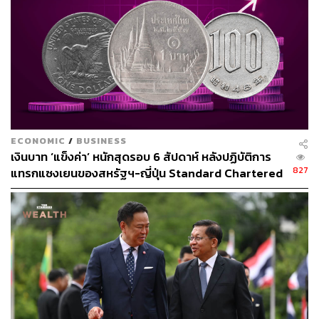
โดย ธปท. ต้องชั่งน้ำหนักทั้งสองมิตินี้ เนื่องจาก ธปท. ไม่
อยากเห็นหนี้ครัวเรือนต่อ GDP พุ่งสูงต่อไป แต่ขณะเดียวกันก็
ไม่ได้ต้องการเหยียบเบรกให้หนี้สินนี้ลงเร็วเกินไป เนื่องจาก
การเหยียบเบรกดังกล่าวมีผลต่อเศรษฐกิจ กล่าวคือ หาก
เศรษฐกิจชะลอตัว จะทำให้ตัวฐาน (GDP)โตช้า แต่ตัวส่วน
หนี้ก็จะยิ่งเพิ่มขึ้น
ECONOMIC
/
BUSINESS
เงินบาท ‘แข็งค่า’ หนักสุดรอบ 6 สัปดาห์ หลังปฏิบัติการ
สามารถติดตาม THE STANDARD WEALTH
827
แทรกแซงเยนของสหรัฐฯ-ญี่ปุ่น Standard Chartered
ผ่านแอปพลิเคชันต่างๆ ที่คุณสะดวกหรือใช้งานอยู่แล้วได้เลย
เปิดเป้าสิ้นปีนี้จ่อแข็งต่อแตะ 32.50 บาทต่อดอลลาร์
TAGS:
ลดดอกเบี้ย
เศรษฐพุฒิ สุทธิวาทนฤพุฒิ
เงินบาท
เศรษฐกิจไทย
ธนาคารแห่งประเทศไทย
ธนาคารกลางสหรัฐฯ (Fed)
ค่าเงินบาท
อัตราดอกเบี้ย
ธปท.
ดอกเบี้ย