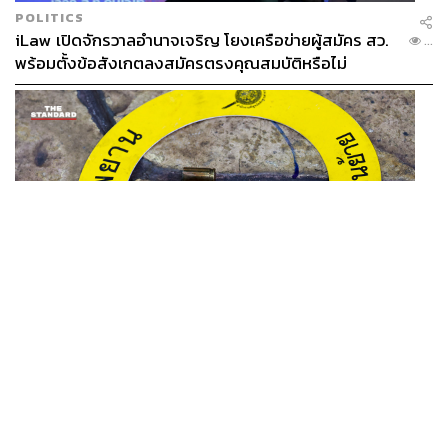
POLITICS
iLaw เปิดจักรวาลอำนาจเจริญ โยงเครือข่ายผู้สมัคร สว.
...
พร้อมตั้งข้อสังเกตลงสมัครตรงคุณสมบัติหรือไม่
THAILAND
รอง ผบช. ภ.1 เผย เก็บพยานหลักฐานเกี่ยวกับผู้ก่อเหตุยิง
...
ในโรงเรียนไปตรวจสอบทั้งหมดแล้ว