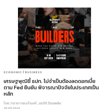
/
ECONOMIC
BUSINESS
เศรษฐพุฒิชี้ ธปท. ไม่จำเป็นต้องลดดอกเบี้ย
ตาม Fed ยืนยัน พิจารณาปัจจัยในประเทศเป็น
หลัก
โดย
วาราดา ทองจำนงค์
,
นรปิติ วัฒนผลิน
20.09.2024