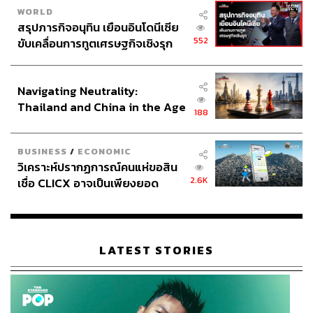
WORLD
สรุปภารกิจอนุทิน เยือนอินโดนีเซีย
552
ขับเคลื่อนการทูตเศรษฐกิจเชิงรุก
ประกาศหุ้นส่วนยุทธศาสตร์ไทย –
อินโดนีเซีย
Navigating Neutrality:
Thailand and China in the Age
188
of a New Global Order
BUSINESS
/
ECONOMIC
วิเคราะห์ปรากฏการณ์คนแห่ขอสิน
2.6K
เชื่อ CLICX อาจเป็นเพียงยอด
ภูเขาน้ำแข็ง ของปัญหาหนี้ครัว
เรือนไทยที่ถูกซุกไว้
LATEST STORIES