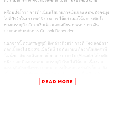
พร้อมทั้งย้ำว่า การดำเนินนโยบายการเงินของ ธปท. ยังคงมุ่ง
ไปที่ปัจจัยในประเทศ 3 ประการ ได้แก่ แนวโน้มการเติบโต
ทางเศรษฐกิจ อัตราเงินเฟ้อ และเสถียรภาพทางการเงิน
ประกอบกับหลักการ Outlook Dependent
นอกจากนี้ ดร.เศรษฐพุฒิ ยังกล่าวด้วยว่า การที่ Fed ลดอัตรา
ดอกเบี้ยลงไป 0.50% เมื่อวันที่ 18 กันยายน ถือว่าเป็นอัตราที่
‘ไม่น้อย’ ถึงกระนั้นตลาดก็สามารถรองรับ (Absorb) ได้ระดับ
หนึ่ง ขณะที่ผลกระทบต่อเศรษฐกิจไทยไม่ได้มาก เนื่องจาก
เศรษฐกิจไทยพึ่งพาระบบธนาคารเป็นหลัก อย่างไรก็ตาม ยัง
เห็นผลกระทบต่อตลาดบอนด์และค่าเงินบาทเมื่อเทียบกับ
ดอลลาร์สหรัฐบ้าง ท่ามกลางราคาทองคำที่เพิ่มขึ้น
READ MORE
ดร.เศรษฐพุฒิ ยังคงยืนยันว่าการเติบโตทางเศรษฐกิจและ
เงินเฟ้อไทยปัจจุบันยังใกล้เคียงกับการคาดการณ์ของ ธปท.
กล่าวคือ การเติบโตของเศรษฐกิจกำลังเข้าสู่ระดับศักยภาพ
(Potential GDP) และเงินเฟ้อกำลังกลับเข้าสู่กรอบ อย่างไร