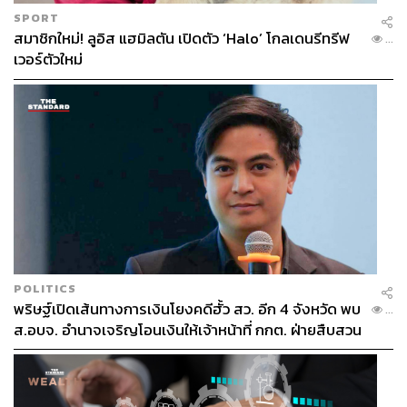
SPORT
สมาชิกใหม่! ลูอิส แฮมิลตัน เปิดตัว ‘Halo’ โกลเดนรีทรีฟ
...
เวอร์ตัวใหม่
POLITICS
พริษฐ์เปิดเส้นทางการเงินโยงคดีฮั้ว สว. อีก 4 จังหวัด พบ
...
ส.อบจ. อำนาจเจริญโอนเงินให้เจ้าหน้าที่ กกต. ฝ่ายสืบสวน