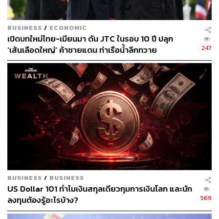
BUSINESS
/
ECONOMIC
เปิดบทใหม่ไทย-เมียนมา ดัน JTC ในรอบ 10 ปี ปลุก
247
‘เส้นเลือดใหญ่’ ค้าชายแดน ท่าเรือน้ำลึกทวาย
459
ABOUT THE AUTHOR
วาราดา ทองจำนงค์
Content Creator สำนักข่าว THE
STANDARD WEALTH
ABOUT THE AUTHOR
BUSINESS
/
BUSINESS
US Dollar 101 ทำไมเงินสกุลเดียวกุมการเงินโลก และนัก
นรปิติ วัฒนผลิน
569
ลงทุนต้องรู้อะไรบ้าง?
Content Creator ประจำ THE STANDARD
WEALTH