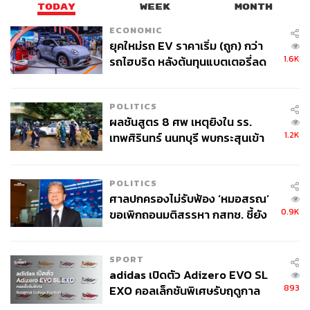
TODAY
WEEK
MONTH
ECONOMIC
ยุคใหม่รถ EV ราคาเริ่ม (ถูก) กว่า
1.6K
รถไฮบริด หลังต้นทุนแบตเตอรี่ลด
ลง - จีนแห่บุกตลาดเกิดใหม่
POLITICS
ผลชันสูตร 8 ศพ เหตุยิงใน รร.
1.2K
เทพศิรินทร์ นนทบุรี พบกระสุนเข้า
จุดสำคัญ ‘ศีรษะ-หน้าอก’ ครูถูกยิง
4 นัด จากระยะไกล
POLITICS
ศาลปกครองไม่รับฟ้อง ‘หมอสรณ’
0.9K
ขอเพิกถอนมติสรรหา กสทช. ชี้ยัง
ไม่ใช่ผู้เดือดร้อนเสียหาย
SPORT
adidas เปิดตัว Adizero EVO SL
893
EXO คอลเล็กชันพิเศษรับฤดูกาล
College Football