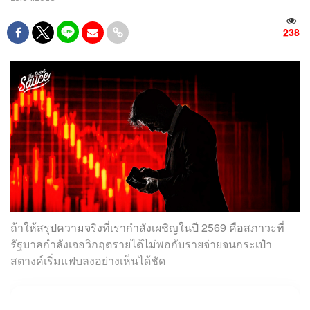
238
ถ้าให้สรุปความจริงที่เรากำลังเผชิญในปี 2569 คือสภาวะที่
รัฐบาลกำลังเจอวิกฤตรายได้ไม่พอกับรายจ่ายจนกระเป๋า
สตางค์เริ่มแฟบลงอย่างเห็นได้ชัด