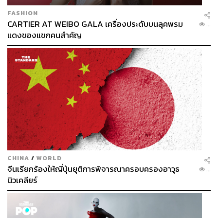
FASHION
CARTIER AT WEIBO GALA เครื่องประดับบนลุคพรม
...
แดงของแขกคนสำคัญ
CHINA
/
WORLD
จีนเรียกร้องให้ญี่ปุ่นยุติการพิจารณาครอบครองอาวุธ
...
นิวเคลียร์