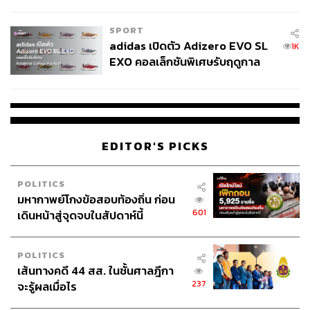
COUTURE กลางสายฝน
แก้ปัญหาเฉพาะหน้า ทางออกที่แท้จริงคือการทำให้เศรษฐกิจ
โดยรวมหรือ GDP เติบโตขึ้นอย่างมีคุณภาพ รัฐต้องกล้า
SPORT
ปฏิรูปโครงสร้างงบประมาณและจัดการปัญหาคอร์รัปชันเพื่อ
adidas เปิดตัว Adizero EVO SL
1K
ลดการรั่วไหลของเงินภาษี
EXO คอลเล็กชันพิเศษรับฤดูกาล
College Football
สำหรับคนวัยทำงานและผู้ประกอบการ การทำความเข้าใจ
กลไกเหล่านี้จะช่วยให้เราเลิกตื่นตระหนกกับข่าวรายวัน และ
เริ่มวางแผนธุรกิจบนพื้นฐานความจริง เพื่อให้ธุรกิจและชีวิต
ส่วนตัวของเรามั่นคงพอที่จะฝ่าพายุเศรษฐกิจรอบนี้ไปได้
EDITOR'S PICKS
TAGS:
Thailand
รัฐบาลไทย
Key Takeaway
เศรษฐกิจไทย
SME
The Secret Sauce
POLITICS
มนุษย์เงินเดือน
Opinion
ภาษีมูลค่าเพิ่ม
มหากาพย์โกงข้อสอบท้องถิ่น ก่อน
601
เดินหน้าสู่จุดจบในสัปดาห์นี้
POLITICS
เส้นทางคดี 44 สส. ในชั้นศาลฎีกา
237
จะรู้ผลเมื่อไร