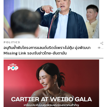
POLITICS
อนุทินย้ำพับโครงการแลนด์บริดจ์เพราะไม่คุ้ม มุ่งพัฒนา
...
Missing Link รองรับอ่าวไทย-อันดามัน