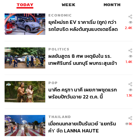
ปรับตัวที่เน้นความลีนและชัดเจน ดังนี้
TODAY
WEEK
MONTH
ECONOMIC
1. บัญชีเดียวคือทางรอด:
การปรับระบบบัญชีให้โปร่งใสและ
ยุคใหม่รถ EV ราคาเริ่ม (ถูก) กว่า
เป็นเล่มเดียวไม่ใช่แค่เรื่องกฎหมาย แต่คือการทำให้เห็น
2.4K
รถไฮบริด หลังต้นทุนแบตเตอรี่ลด
ต้นทุนที่แท้จริง เพื่อเตรียมรับมือหากมีการขยับ VAT และเพื่อ
ลง - จีนแห่บุกตลาดเกิดใหม่
ให้ธุรกิจมีเครดิตดีพอในการเข้าถึงแหล่งเงินทุนดอกเบี้ยต่ำ
POLITICS
ของรัฐได้ง่ายขึ้น
ผลชันสูตร 8 ศพ เหตุยิงใน รร.
2. ลดขั้นตอน เพิ่มมูลค่า:
ในวันที่ค่าแรงและภาษีมีแนวโน้ม
1.4K
เทพศิรินทร์ นนทบุรี พบกระสุนเข้า
สูงขึ้น SME ต้องนำเทคโนโลยีมาใช้ลดภาระงานรูทีนและ
จุดสำคัญ ‘ศีรษะ-หน้าอก’ ครูถูกยิง
เพิ่มประสิทธิภาพการผลิต การขึ้นราคาสินค้าอาจทำได้ยาก
4 นัด จากระยะไกล
ในยุคที่คนประหยัด การสร้างมูลค่าเพิ่มหรือการทำ
POP
อุตสาหกรรมใหม่ที่ให้รายได้สูงกว่าเดิมจึงเป็นทางเลือกที่
นาคี๓ ครุฑา นาคี เผยภาพชุดแรก
ยั่งยืนกว่า
1.1K
พร้อมปักวันฉาย 22 ต.ค. นี้
3. สร้างความเชื่อมั่น:
ธุรกิจต้องสร้างความน่าเชื่อถือทั้งกับคู่
ค้าและสถาบันการเงิน เพราะในอนาคตอันดับความเชื่อมั่น
จะเป็นตัวตัดสินว่าใครจะได้ไปต่อ
THAILAND
เมื่อถนนกลายเป็นรันเวย์ ‘แยกริน
1K
คำ’ จัด LANNA HAUTE
ท้ายที่สุดแล้ว การขยับภาษีหรือขยายเพดานหนี้เป็นเพียงการ