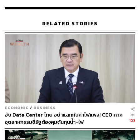
มาพิจารณาอีกครั้งเพื่อเติมเงินในคลัง แม้ในทางปฏิบัติการ
ขึ้นภาษีช่วงที่เศรษฐกิจยังเปราะบางจะทำได้ยากและกระทบ
ต่อกำลังซื้อของคนรายได้น้อยที่ต้องแบกรับภาระภาษีใน
สัดส่วนที่สูงกว่าคนรวยเมื่อเทียบกับรายได้ทั้งหมดที่มี
RELATED STORIES
โครงสร้างงบประมาณแบบ 80/20 กำลังบอกอะไร
กับคนทำงาน
รัฐบาลไทยกำลังติดอยู่ใน ‘กับดักงบประมาณ’ โดยรายได้กว่า
80-90% ถูกนำไปใช้เป็นรายจ่ายประจำ เช่น เงินเดือน
ข้าราชการ บำนาญ และสวัสดิการต่างๆ สภาพนี้เปรียบ
เหมือนพนักงานออฟฟิศที่ได้เงินเดือนมาแล้วต้องจ่ายค่าน้ำค่า
ไฟและหนี้เก่าจนแทบไม่เหลือเงินไปลงทุนสร้างอนาคต ทำให้
ECONOMIC
/
BUSINESS
งบลงทุนจริงเหลือเพียง 15-20% เท่านั้น
ฮับ Data Center ไทย อย่าแลกกับค่าไฟแพง! CEO ภาค
103
อุตสาหกรรมชี้รัฐต้องคุมต้นทุนน้ำ-ไฟ
ยิ่งกว่านั้น ภาระภาษีของประเทศกำลังตกอยู่บนบ่าของคน
กลุ่มน้อยอย่างน่าใจหาย เพราะหากอ้างอิงตามข้อมูลจาก