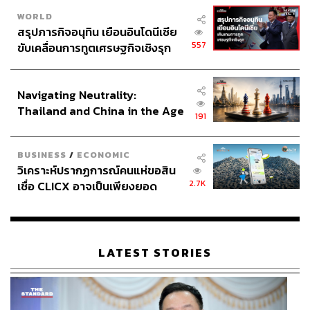
238
WORLD
สรุปภารกิจอนุทิน เยือนอินโดนีเซีย
557
ขับเคลื่อนการทูตเศรษฐกิจเชิงรุก
ABOUT THE AUTHOR
ประกาศหุ้นส่วนยุทธศาสตร์ไทย –
อินโดนีเซีย
THE SECRET SAUCE TEAM
Navigating Neutrality:
คู่มือผู้นำ-นักธุรกิจศตวรรษที่ 21
Thailand and China in the Age
191
of a New Global Order
BUSINESS
/
ECONOMIC
วิเคราะห์ปรากฏการณ์คนแห่ขอสิน
2.7K
เชื่อ CLICX อาจเป็นเพียงยอด
ภูเขาน้ำแข็ง ของปัญหาหนี้ครัว
เรือนไทยที่ถูกซุกไว้
LATEST STORIES