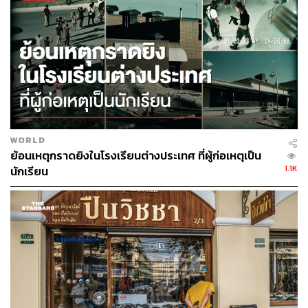
กรมสรรพากรและสำนักงานสถิติแห่งชาติ พบว่าจากกำลัง
แรงงานทั้งหมดของไทยที่มีประมาณ 39 ล้านคน มีผู้เข้าสู่
ระบบเพื่อยื่นแบบภาษีเงินได้เพียง 11.8 ล้านคน และในจำนวน
นั้นมีเพียง 4 ล้านคนเท่านั้นที่มีรายได้ถึงเกณฑ์และต้องจ่าย
ภาษีให้รัฐจริงๆ ทำให้รายได้ภาครัฐพึ่งพาอยู่กับฐานที่แคบจน
กลายเป็นความเปราะบางทางการคลังอย่างที่เป็นอยู่
WORLD
ถ้าไม่ขึ้น VAT รัฐพอมีทางเลือกอื่นในการหาเงินไหม
ย้อนเหตุกราดยิงในโรงเรียนต่างประเทศ ที่ผู้ก่อเหตุเป็น
1.1K
นักเรียน
VAT ไม่ใช่ไม้ตายเดียวในการกู้สถานการณ์ทางการคลัง
เพราะประเทศไทยยังมีช่องโหว่ทางการเก็บรายได้อย่าง
เศรษฐกิจนอกระบบ เช่น การซื้อขายผ่านเงินสดในตลาดหรือ
ร้านค้ารายย่อยบางรายที่ไม่ได้อยู่ในระบบบัญชีใดๆ
หากรัฐสามารถดึงคนกลุ่มนี้เข้าสู่ระบบผ่านการปรับกฎเกณฑ์
ให้ Lean และสร้างสภาพแวดล้อมที่เอื้อต่อการทำธุรกิจ ราย
ได้จะไหลเข้าคลังมหาศาลโดยไม่ต้องรีดเลือดจากฐานภาษี