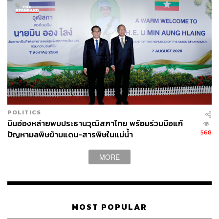
เรื่องเพดานหนี้ไม่ใช่แค่ตัวเลข แต่มันคือ Credit Score ของ
ประเทศ ปัจจุบันไทยมีเพดานหนี้ที่ 70% ของ GDP และเรากู้
มาใช้จนใกล้แตะระดับ 66% แล้ว
หากรัฐขยายเพดานหนี้เพื่อกู้เงินเพิ่มมาแก้ปัญหาระยะสั้นโดย
ไม่มีแผนสร้างรายได้ที่ชัดเจน สถาบันจัดอันดับเครดิตโลก
อาจลดเกรดความน่าเชื่อถือของไทยลง ผลกระทบโดมิโนจะ
เกิดขึ้นทันที คือต้นทุนการกู้เงินของบริษัทใหญ่จะสูงขึ้น และ
POLITICS
ธนาคารจะปรับเพิ่มดอกเบี้ยกับ SME และคนทั่วไปเพื่อชดเชย
มินอ่องหล่ายพบประธานวุฒิสภาไทย พร้อมร่วมมือแก้
ความเสี่ยง ทำให้การเข้าถึงเงินทุนยากและแพงกว่าเดิม
568
ปัญหามลพิษข้ามแดน-สารพิษในแม่น้ำ
MORE
3 ขั้นตอนเอาตัวรอด SME ปรับตัวรับมือความ
ผันผวน
MOST POPULAR
เมื่อโครงสร้างใหญ่กำลังเปลี่ยน SME ต้องใช้เฟรมเวิร์กการ