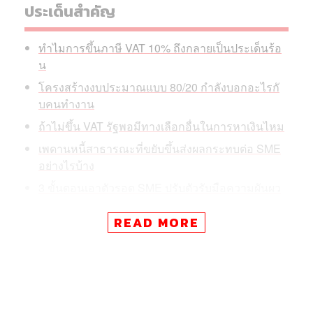
ประเด็นสำคัญ
ทำไมการขึ้นภาษี VAT 10% ถึงกลายเป็นประเด็นร้อ
น
โครงสร้างงบประมาณแบบ 80/20 กำลังบอกอะไรกั
บคนทำงาน
ถ้าไม่ขึ้น VAT รัฐพอมีทางเลือกอื่นในการหาเงินไหม
เพดานหนี้สาธารณะที่ขยับขึ้นส่งผลกระทบต่อ SME
อย่างไรบ้าง
3 ขั้นตอนเอาตัวรอด SME ปรับตัวรับมือความผันผว
น
READ MORE
ข่าวการเสนอขึ้น VAT เป็น 10% ที่กลายเป็นไวรัล ขณะที่
เพดานหนี้สาธารณะที่ขยับเข้าใกล้ขีดจำกัดกำลังส่งแรงสั่น
สะเทือนถึง ‘เครดิตประเทศ’ ซึ่งท้ายที่สุดจะย้อนกลับมาที่