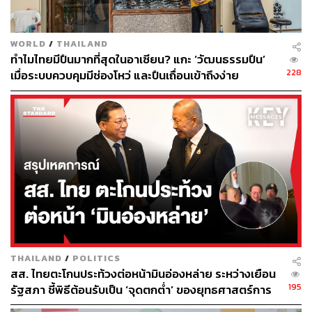
เดิมที่มีคนแบกอยู่เพียงไม่กี่ล้านคน นอกจากนี้ การอุดรอยรั่ว
จากการคอร์รัปชันและเงินทอนในโครงการต่างๆ ก็เป็นอีก
WORLD
/
THAILAND
ทางลัดที่อาจคืนเงินให้รัฐได้ทันทีระดับหมื่นล้านถึงแสนล้าน
ทำไมไทยมีปืนมากที่สุดในอาเซียน? แกะ ‘วัฒนธรรมปืน’
บาท
228
เมื่อระบบควบคุมมีช่องโหว่ และปืนเถื่อนเข้าถึงง่าย
ยิ่งไปกว่านั้น การพิจารณาภาษีประเภทใหม่ๆ ที่มีความ
เฉพาะเจาะจงมากขึ้นก็เป็นทางเลือกที่น่าสนใจ เช่น ‘
ภาษี
บ้านเกิด’
ที่เปิดโอกาสให้เราเลือกจ่ายภาษีให้กับจังหวัดที่
ต้องการสนับสนุนได้โดยตรงแทนที่จะเข้าส่วนกลางทั้งหมด
หรือการจัดเก็บภาษีที่เน้นไปที่กลุ่มผู้มีความมั่งคั่งสูงอย่าง
‘
ภาษีมรดก’
และ ‘
ภาษีความมั่งคั่ง’ (Wealth Tax)
เพื่อ
กระจายภาระภาษีให้เป็นธรรมและลดความเหลื่อมล้ำ แทนที่
จะเลือกวิธีที่ง่ายแต่กระทบปากท้องคนทั้งประเทศอย่างภาษี
การบริโภคเพียงอย่างเดียว
THAILAND
/
POLITICS
สส. ไทยตะโกนประท้วงต่อหน้ามินอ่องหล่าย ระหว่างเยือน
เพดานหนี้สาธารณะที่ขยับขึ้นส่งผลกระทบต่อ SME
195
รัฐสภา ชี้พิธีต้อนรับเป็น ‘จุดตกต่ำ’ ของยุทธศาสตร์การ
อย่างไรบ้าง
ทูตไทย