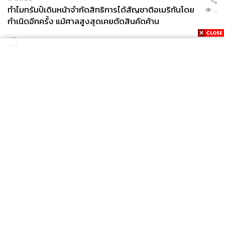
ทำไมทรัมป์เดินหน้าจำกัดสิทธิการได้สัญชาติอเมริกันโดย
...
กำเนิดอีกครั้ง แม้ศาลสูงสุดเคยตัดสินคัดค้าน
News
Wealth
Pop
Podcast
Video
Now
Opinion
Careers
Events
Privacy
About
Contact
Policy
FOR
ADVERTISING
MEMBERSHIP