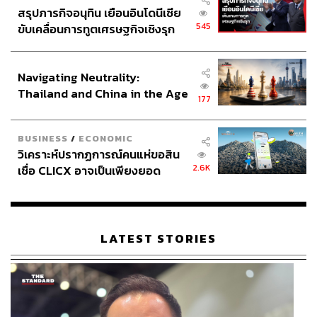
สรุปภารกิจอนุทิน เยือนอินโดนีเซีย
545
ขับเคลื่อนการทูตเศรษฐกิจเชิงรุก
ประกาศหุ้นส่วนยุทธศาสตร์ไทย –
อินโดนีเซีย
Navigating Neutrality:
Thailand and China in the Age
177
of a New Global Order
BUSINESS
/
ECONOMIC
วิเคราะห์ปรากฏการณ์คนแห่ขอสิน
2.6K
เชื่อ CLICX อาจเป็นเพียงยอด
ภูเขาน้ำแข็ง ของปัญหาหนี้ครัว
เรือนไทยที่ถูกซุกไว้
LATEST STORIES