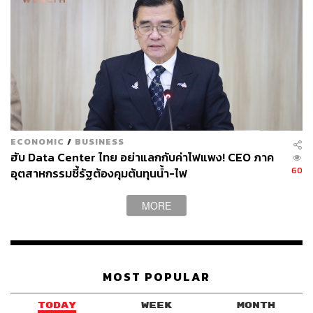
พิพาทเรื่องผลประโยชน์ทรัพยากรทางทะเล โดยเฉพาะแหล่ง
ขุดน้ำมันและก๊าซธรรมชาติเหนือทะเลติมอร์ ที่ชื่อ Greater
Field Sunrise
การประนอมภาคบังคับเป็นหนทางเดียวที่ติมอร์ เลสเต
สามารถใช้ในการเจรจากับออสเตรเลียเกี่ยวกับเขตแดนถาวร
ได้ เนื่องจากในเดือนมีนาคมปี 2002 หรือ 2 เดือนก่อนที่
ติมอร์-เลสเตจะได้รับเอกราช และเตรียมให้สัตยาบันใน
อนุสัญญา UNCLOS แต่รัฐบาลออสเตรเลียตัดสินใจประกาศ
ECONOMIC
/
BUSINESS
ไม่รับอำนาจอนุญาโตตุลาการระหว่างประเทศ และศาล
ฮับ Data Center ไทย อย่าแลกกับค่าไฟแพง! CEO ภาค
ยุติธรรมระหว่างประเทศ ในเรื่องที่เกี่ยวกับการกำหนด
60
อุตสาหกรรมชี้รัฐต้องคุมต้นทุนน้ำ-ไฟ
เขตแดนทางทะเล ส่งผลให้เมื่อติมอร์ ให้สัตยาบันและเข้าเป็น
รัฐภาคีใน UNCLOS แล้ว จึงได้เริ่มใช้กระบวนการประนอม
MORE
ภาคบังคับในปี 2016
ภายใต้กระบวนการประนอมภาคบังคับ ติมอร์ เลสเตและ
ออสเตรเลียได้ยื่นข้อเสนอต่อคณะกรรมาธิการและเข้าร่วม
MOST POPULAR
กระบวนการเจรจาไกล่เกลี่ยจนสามารถตกลงกันเกี่ยวกับ
เขตแดนทางทะเลถาวรได้ ก่อนจะมีการลงนามในสนธิสัญญา
TODAY
WEEK
MONTH