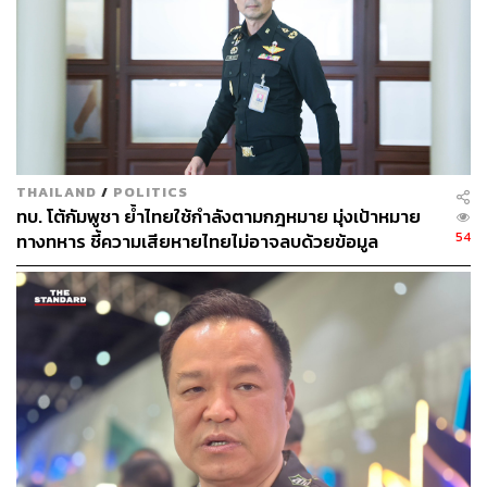
เช่นกัน
อย่างไรก็ตาม ดร.ภัทรพงษ์ ชี้ว่า ต่อให้มีการตั้งข้อสงวน แต่
ในอนุสัญญาฯ ยังกำหนดให้รัฐภาคีระงับข้อพิพาทด้วยการ
ประนอมภาคบังคับ โดยการให้รัฐคู่พิพาทตั้ง ‘บุคคลที่ 3’ คือ
คณะกรรมการไกล่เกลี่ยระหว่างประเทศ ซึ่งจะมีทั้งสิ้น 5 คน
มาจากคู่พิพาท 2 ฝ่าย ที่เลือกมาฝ่ายละ 2 คน และเลือก
ประธานร่วมกัน
THAILAND
/
POLITICS
ทบ. โต้กัมพูชา ย้ำไทยใช้กำลังตามกฎหมาย มุ่งเป้าหมาย
54
ทางทหาร ชี้ความเสียหายไทยไม่อาจลบด้วยข้อมูล
การทำหน้าที่ของคณะกรรมการไกล่เกลี่ย จะมีความคล้าย
บิดเบือน
กระบวนการในศาล ต่างกันที่คณะกรรมการไกล่เกลี่ยไม่มี
อำนาจทำคำตัดสินที่มีผลชี้ขาดหรือมีผลผูกพัน แต่จะจัดทำ
รายงานที่มีลักษณะเป็นข้อแนะนำให้แล้วเสร็จภายใน 12
เดือน นับแต่ตั้งคณะกรรมการ เพื่อให้คู่พิพาทนำไปใช้เป็น
ฐานในการเจรจาระงับข้อพิพาทต่อไป
ทั้งนี้ การให้บุคคลที่สามอย่างคณะกรรมการไกล่เกลี่ยเข้ามา
เกี่ยวข้องนั้น แม้จะมีข้อดี คือ ช่วยขับเคลื่อนให้กระบวนการ
เจรจาเดินหน้าไปได้ แต่ก็มีข้อเสีย คือผลลัพธ์ที่ออกมาไม่อาจ