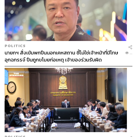
POLITICS
นายกฯ สั่งเข้มพกปืนนอกเคหสถาน ชี้ไม่ใช่เจ้าหน้าที่มีโทษ
...
อุกฉกรรจ์ ปืนถูกขโมยก่อเหตุ เจ้าของร่วมรับผิด
POLITICS