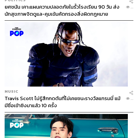
ยศชนัน เคาะแผนความปลอดภัยในรั้วโรงเรียน 90 วัน ส่ง
...
นักสุขภาพจิตดูแล-คุมเข้มคัดกรองสิ่งผิดกฎหมาย
MUSIC
Travis Scott ไม่รู้สึกกดดันที่ไม่เคยชนะรางวัลแกรมมี่ แม้
...
มีชื่อเข้าชิงมาแล้ว 10 ครั้ง