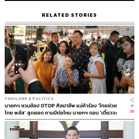
การประนอมภาคบังคับของ UNCLOS คืออะไร?
RELATED STORIES
การประนอมภาคบังคับเป็นกระบวนการภายใต้ UNCLOS
(ภาคผนวก 5 มาตรา 2) ซึ่งคณะผู้ไกล่เกลี่ยจะช่วยเหลือรัฐคู่
กรณีในการหาข้อตกลงอย่างสันติเพื่อยุติข้อพิพาท
กระบวนการนี้สามารถใช้ได้ในกรณีที่ไม่มีข้อตกลงระหว่าง
รัฐเพื่อนบ้าน และรัฐหนึ่งได้ประกาศยกเว้นอำนาจศาลของ
หน่วยงานระงับข้อพิพาทที่มีผลผูกพันเกี่ยวกับเขตแดนทาง
ทะเล
ดร.ภัทรพงษ์ แสงไกร อาจารย์ประจำคณะนิติศาสตร์
มหาวิทยาลัยธรรมศาสตร์ อธิบายว่า UNCLOS ให้อำนาจรัฐ
THAILAND
/
POLITICS
คู่กรณีในการระงับข้อพิพาทด้วยการฟ้องคดี ทั้งศาลโลก,
นายกฯ ชวนช้อป OTOP ศิลปาชีพ แม่ค้าร้อง ‘ไทยช่วย
ศาลระหว่างประเทศว่าด้วยกฎหมายทะเล (ITLOS) หรือ
38
ไทย พลัส’ สุดยอด ถามมีต่อไหม นายกฯ ตอบ ‘เดี๋ยวจะ
อนุญาโตตุลาการระหว่างประเทศ แต่ประเทศไทยในฐานะรัฐ
พยายาม’
ภาคีของ UNCLOS ก็มีสิทธิ์ตั้งข้อสงวนตามมาตราที่ 298
เพื่อที่จะไม่เข้าสู่กระบวนการแก้ไขข้อพิพาทในกลไกเหล่านี้