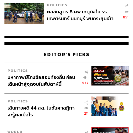
POLITICS
175
ผลชันสูตร 8 ศพ เหตุยิงใน รร.
851
เทพศิรินทร์ นนทบุรี พบกระสุนเข้า
จุดสำคัญ ‘ศีรษะ-หน้าอก’ ครูถูกยิง
ABOUT THE AUTHOR
4 นัด จากระยะไกล
วิโรจน์ เลิศจิตต์ธรรม
Senior Content Creator กองข่าวต่างประเทศ
THE STANDARD
EDITOR'S PICKS
POLITICS
มหากาพย์โกงข้อสอบท้องถิ่น ก่อน
577
เดินหน้าสู่จุดจบในสัปดาห์นี้
POLITICS
เส้นทางคดี 44 สส. ในชั้นศาลฎีกา
211
จะรู้ผลเมื่อไร
WORLD