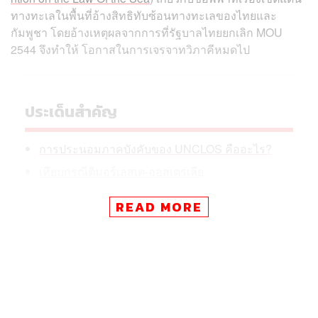
ทางทะเลในพื้นที่อ้างสิทธิทับซ้อนทางทะเลของไทยและ
กัมพูชา โดยอ้างเหตุผลจากการที่รัฐบาลไทยยกเลิก MOU
2544 จึงทำให้ โอกาสในการเจรจาทวิภาคีหมดไป
ประเด็นสำคัญ
การประนอมภาคบังคับของ UNCLOS คืออะไร?
เทียบกรณีติมอร์เลสเต-ออสเตรเลีย
READ MORE
ผู้นำกัมพูชายืนยันว่า การเริ่มกระบวนการประนอมภาคบังคับ
ไม่ใช่การยกระดับความขัดแย้ง และไม่ได้หมายถึงการละทิ้ง
การเจรจา แต่เป็นการเปลี่ยนไปสู่กรอบกฎหมายระหว่าง
ประเทศ ซึ่งไม่ใช่การกระทำฝ่ายเดียว แต่เป็นการพยายาม
แก้ไขข้อพิพาทด้วยความสุจริตใจ