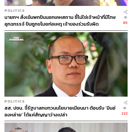
คาดการณ์ได้ทั้งหมด
POLITICS
นายกฯ สั่งเข้มพกปืนนอกเคหสถาน ชี้ไม่ใช่เจ้าหน้าที่มีโทษ
โดยการตัดสินของ UNCLOS จะยึดหลักการ ‘ทางแก้ไขที่
65
อุกฉกรรจ์ ปืนถูกขโมยก่อเหตุ เจ้าของร่วมรับผิด
เที่ยงธรรม (Equitable Solution)’ แต่ไม่ใช่ ‘ความเท่าเทียม’
แบบการกำหนดเขตแดนโดยขีดเส้นตรงกลางแล้วแบ่งกัน
เทียบกรณีติมอร์เลสเต-ออสเตรเลีย
ฮุน มาเนต ยังยกตัวอย่างกรณีของติมอร์ เลสเตและ
ออสเตรเลีย ซึ่งแก้ไขข้อพิพาทเขตแดนทางทะเลได้สำเร็จผ่าน
กระบวนการที่คล้ายคลึงกันในปี 2018 และกล่าวว่า “กัมพูชา
หวังว่ากลไกนี้จะแสดงให้เห็นถึงประสิทธิภาพของกฎหมาย
POLITICS
ระหว่างประเทศในการแก้ไขข้อพิพาทอย่างสันติอีกครั้ง”
สส. ปชน. จี้รัฐบาลทบทวนนโยบายเมียนมา ต้อนรับ ‘มินอ่
222
องหล่าย’ ได้แค่สัญญาว่างเปล่า
กรณีของติมอร์ เลสเต กับออสเตรเลีย เป็นกรณีตัวอย่างเดียวที่
รัฐภาคี UNCLOS ใช้กลไกการประนอมภาคบังคับ ซึ่งมีข้อ