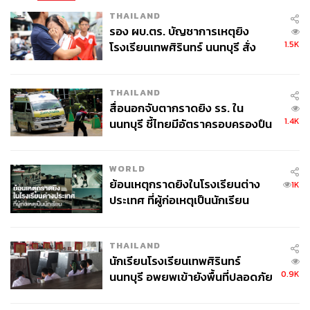
ร่วม ที่ทำให้ติมอร์ เลสเต ได้ส่วนแบ่งรายได้จากแหล่งน้ำมัน
THAILAND
และก๊าซธรรมชาติ สูงถึง 70% จากเดิมที่ต้องแบ่งเท่ากันทั้ง 2
รอง ผบ.ตร. บัญชาการเหตุยิง
ประเทศ ขณะที่ออสเตรเลียสูญเสียอำนาจทางกฎหมายและ
1.5K
โรงเรียนเทพศิรินทร์ นนทบุรี สั่ง
การบริหารจัดการในแหล่งน้ำมัน
ค้นหา 2 รอบยืนยันไร้คนติดค้าง พบ
ศพปู่-ย่าที่บ้านพักผู้ก่อเหตุ
อ้างอิง :
THAILAND
https://www.khmertimeskh.com/501911133/cambodi
สื่อนอกจับตากราดยิง รร. ใน
1.4K
a-invokes-un-mechanism-over-maritime-dispute-with
นนทบุรี ชี้ไทยมีอัตราครอบครองปืน
สูงในระดับต้นของภูมิภาค
-thailand-citing-exhaustion-of-bilateral-talks/
WORLD
TAGS:
Australia
นายกรัฐมนตรี
Cambodia
UNCLOS
ย้อนเหตุกราดยิงในโรงเรียนต่าง
1K
UN
อนุทิน ชาญวีรกูล
Timor-Leste
Hun Manet
ประเทศ ที่ผู้ก่อเหตุเป็นนักเรียน
Thailand
Key Messages
THAILAND
นักเรียนโรงเรียนเทพศิรินทร์
0.9K
นนทบุรี อพยพเข้ายังพื้นที่ปลอดภัย
ชั่วคราว หลังเหตุใช้อาวุธปืนภายใน
โรงเรียนคลี่คลาย