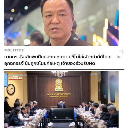
POLITICS
นายกฯ สั่งเข้มพกปืนนอกเคหสถาน ชี้ไม่ใช่เจ้าหน้าที่มีโทษ
...
อุกฉกรรจ์ ปืนถูกขโมยก่อเหตุ เจ้าของร่วมรับผิด