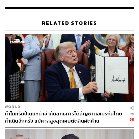
อุตสาหกรรมอาหารไทยในตลาดโลก และความสามารถใน
การตอบโจทย์ความต้องการของผู้บริโภคและผู้ซื้อจากหลาก
หลายประเทศ
RELATED STORIES
สำหรับประเทศที่มีมูลค่าการสั่งซื้อสูงสุด 5 อันดับแรก ได้แก่
ไทย จีน สหรัฐอาหรับเอมิเรตส์ อันดอร์รา และ สหราช
อาณาจักร ขณะที่กลุ่มสินค้าที่ได้รับความสนใจมากที่สุด
ได้แก่ อาหาร, อุปกรณ์ เครื่องจักรสำหรับอุตสาหกรรม
อาหาร, เครื่องดื่ม, ผลไม้และผัก รวมถึงกลุ่มของหวานและ
ขนมขบเคี้ยว
ความสำเร็จของงานในปีนี้ยังสะท้อนให้เห็นถึงแนวโน้มที่
ประเทศไทยกำลังก้าวจากบทบาท ‘ผู้ผลิตอาหาร’ ไปสู่การเป็น
‘ศูนย์กลางการค้าอาหาร’ ของภูมิภาคและของโลกมากขึ้น
WORLD
โดยอาศัยจุดแข็งด้านอุตสาหกรรมเกษตรและอาหาร ความ
ทำไมทรัมป์เดินหน้าจำกัดสิทธิการได้สัญชาติอเมริกันโดย
หลากหลายของสินค้า ตลอดจนความสามารถในการเชื่อม
59
กำเนิดอีกครั้ง แม้ศาลสูงสุดเคยตัดสินคัดค้าน
โยงผู้ซื้อและผู้ขายจากทั่วโลกเข้าด้วยกัน
ทั้งนี้ THAIFEX – ANUGA ASIA จัดขึ้นโดยกรมส่งเสริมการ