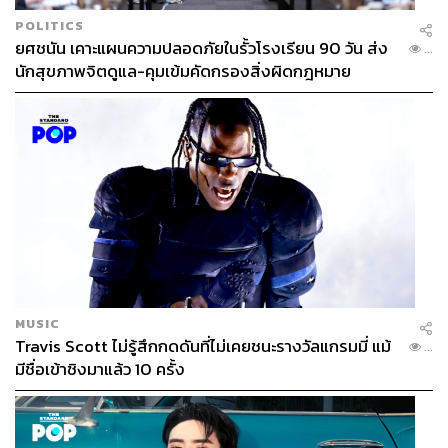
POLITICS
ยศชนัน เคาะแผนความปลอดภัยในรั้วโรงเรียน 90 วัน ส่ง
...
นักสุขภาพจิตดูแล-คุมเข้มคัดกรองสิ่งผิดกฎหมาย
MUSIC
Travis Scott ไม่รู้สึกกดดันที่ไม่เคยชนะรางวัลแกรมมี่ แม้
...
มีชื่อเข้าชิงมาแล้ว 10 ครั้ง