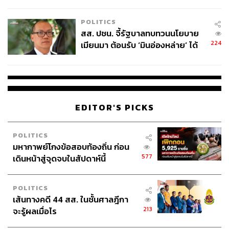
ไทยพลัส’ เฟส 2 รอประเมินความ
เหมาะสม
POLITICS
สส. ปชน. จี้รัฐบาลทบทวนนโยบาย
224
เมียนมา ต้อนรับ ‘มินอ่องหล่าย’ ได้
แค่สัญญาว่างเปล่า
EDITOR'S PICKS
POLITICS
มหากาพย์โกงข้อสอบท้องถิ่น ก่อน
577
เดินหน้าสู่จุดจบในสัปดาห์นี้
POLITICS
เส้นทางคดี 44 สส. ในชั้นศาลฎีกา
213
จะรู้ผลเมื่อไร