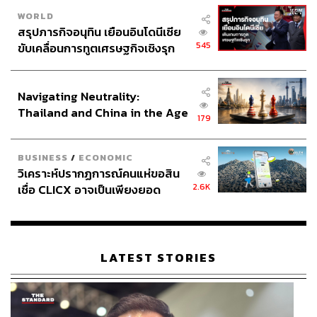
WORLD
สรุปภารกิจอนุทิน เยือนอินโดนีเซีย
545
ขับเคลื่อนการทูตเศรษฐกิจเชิงรุก
ประกาศหุ้นส่วนยุทธศาสตร์ไทย –
อินโดนีเซีย
Navigating Neutrality:
Thailand and China in the Age
179
of a New Global Order
BUSINESS
/
ECONOMIC
วิเคราะห์ปรากฏการณ์คนแห่ขอสิน
2.6K
เชื่อ CLICX อาจเป็นเพียงยอด
ภูเขาน้ำแข็ง ของปัญหาหนี้ครัว
เรือนไทยที่ถูกซุกไว้
LATEST STORIES