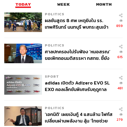
TODAY
WEEK
MONTH
POLITICS
ผลชันสูตร 8 ศพ เหตุยิงใน รร.
859
เทพศิรินทร์ นนทบุรี พบกระสุนเข้า
จุดสำคัญ ‘ศีรษะ-หน้าอก’ ครูถูกยิง
4 นัด จากระยะไกล
POLITICS
ศาลปกครองไม่รับฟ้อง ‘หมอสรณ’
615
ขอเพิกถอนมติสรรหา กสทช. ชี้ยัง
ไม่ใช่ผู้เดือดร้อนเสียหาย
SPORT
adidas เปิดตัว Adizero EVO SL
481
EXO คอลเล็กชันพิเศษรับฤดูกาล
College Football
POLITICS
‘เอกนิติ’ เผยเงินกู้ 4 แสนล้าน โฟกัส
279
เปลี่ยนผ่านพลังงาน ลุ้น ‘ไทยช่วย