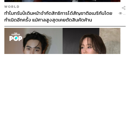
WORLD
ทำไมทรัมป์เดินหน้าจำกัดสิทธิการได้สัญชาติอเมริกันโดย
...
กำเนิดอีกครั้ง แม้ศาลสูงสุดเคยตัดสินคัดค้าน
ENTERTAINMENT
เก้า นพเก้า และ พาย รินรดา เตรียมร่วมงานกันใน ‘รสกาล
...
Enchanted Taste In Time’