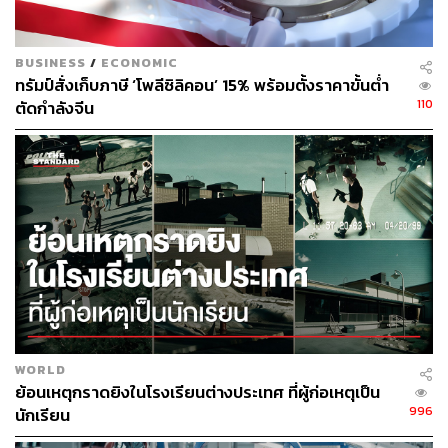
BUSINESS
/
ECONOMIC
ทรัมป์สั่งเก็บภาษี ‘โพลีซิลิคอน’ 15% พร้อมตั้งราคาขั้นต่ำ
110
ตัดกำลังจีน
252
ABOUT THE AUTHOR
จิรันธนิน กมลเลิศ
Content Creator ประจำ THE STANDARD
WEALTH
WORLD
ย้อนเหตุกราดยิงในโรงเรียนต่างประเทศ ที่ผู้ก่อเหตุเป็น
996
นักเรียน