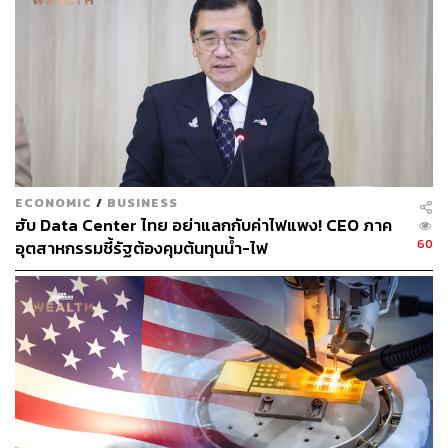
ค้าระหว่างประเทศ (DITP) กระทรวงพาณิชย์ ร่วมกับ
หอการค้าไทย (TCC) และ Koelnmesse (KM) ซึ่งทั้ง 3 หน่วย
งานเตรียมเดินหน้ายกระดับงานในปี 2570 ให้มีขนาดใหญ่
และครอบคลุมมากขึ้น โดยกำหนดจัดงานระหว่างวันที่ 25-
29 พฤษภาคม ปี 2570 ครอบคลุมพื้นที่จัดแสดงทั้ง 12 อาคาร
ของอิมแพ็ค เมืองทองธานี เพื่อรองรับการเติบโตของ
อุตสาหกรรมอาหารและเครื่องดื่มโลกในอนาคต
ECONOMIC
/
BUSINESS
ฮับ Data Center ไทย อย่าแลกกับค่าไฟแพง! CEO ภาค
สามารถติดตาม THE STANDARD WEALTH
60
อุตสาหกรรมชี้รัฐต้องคุมต้นทุนน้ำ-ไฟ
ผ่านแอปพลิเคชันต่างๆ ที่คุณสะดวกหรือใช้งานอยู่แล้วได้เลย
TAGS:
เศรษฐกิจไทย
China
กระทรวงพาณิชย์
หอการค้าไทย
Thailand
THAIFEX - HOREC ASIA 2026