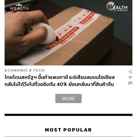
เงินโฆษณาภาพรวม (ADEX) ปี 2568 ปิดที่ 115,443 ล้าน
บาท ลดลง 1.0% เทียบปีก่อนที่ 116,620 ล้านบาท ได้รับผลก
ระทบจากสงครามชายแดนไทย-กัมพูชา, มาตรการ Tax Tariff
ของสหรัฐฯ และความไม่แน่นอนทางการเมืองในประเทศ แม้
รัฐบาลจะออกมาตรการ ‘คนละครึ่ง’ กระตุ้นในช่วงครึ่งปีหลัง
สัญญาณยังไม่ดีต่อเนื่องถึงต้นปี 2569 โดยเม็ดเงิน ADEX
ช่วงเดือน ม.ค.-ก.พ. อยู่ที่ 16,879 ล้านบาท ลดลง 1.2% เทียบ
ช่วงเดียวกันของปีก่อนที่ 17,080 ล้านบาท
ECONOMIC
/
TECH
สำหรับทั้งปี 2569 MAAT ประเมินไว้ 3 ฉากทัศน์ ขึ้นกับ
ไทยโดนสหรัฐฯ ขึ้นกำแพงภาษี แต่เสียงลบบนโซเชียล
211
กลับไม่ได้วิ่งไปที่วอชิงตัน 40% ย้อนกลับมาที่สินค้าจีน
พัฒนาการของสงครามสหรัฐฯ-อิสราเอล-อิหร่านที่กดดัน
ราคาถูกที่ทะลักจน SME ไทยสู้ไม่ไหว
ราคาน้ำมันและค่าครองชีพ
MORE
กรณี Best Case สงครามยุติเร็วและรัฐบาลมีแผน
รองรับชัดเจน ตลาดจะกลับมาโต 0.2% แตะ 115,642
ล้านบาท
กรณีที่เป็นไปได้มากที่สุดคือสถานการณ์ไม่บานปลาย
MOST POPULAR
ตลาดจะหดตัว 0.5% เหลือ 114,854 ล้านบาท