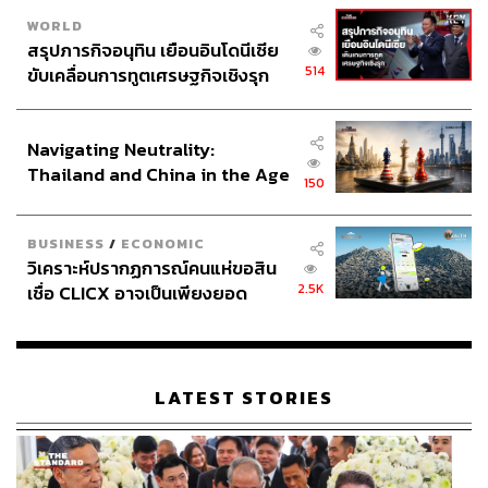
WORLD
สรุปภารกิจอนุทิน เยือนอินโดนีเซีย
514
ขับเคลื่อนการทูตเศรษฐกิจเชิงรุก
ประกาศหุ้นส่วนยุทธศาสตร์ไทย –
อินโดนีเซีย
Navigating Neutrality:
Thailand and China in the Age
150
of a New Global Order
BUSINESS
/
ECONOMIC
วิเคราะห์ปรากฏการณ์คนแห่ขอสิน
2.5K
เชื่อ CLICX อาจเป็นเพียงยอด
ภูเขาน้ำแข็ง ของปัญหาหนี้ครัว
เรือนไทยที่ถูกซุกไว้
LATEST STORIES