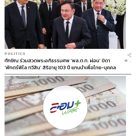
POLITICS
ทักษิณ ร่วมสวดพระอภิธรรมศพ ‘พล.ต.ท. ผ่อน’ บิดา
...
‘พักตร์พิไล ทวีสิน’ สิริอายุ 103 ปี แกนนำเพื่อไทย-บุคคล
หลากวงการร่วมอาลัย