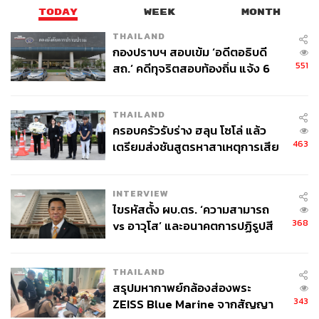
ส่วน Worst Case หากสงครามยืดเยื้อไร้สัญญาณยุติ
TODAY
WEEK
MONTH
ตลาดมีโอกาสหดตัวลึกถึง 1.8% เหลือ 113,348 ล้าน
THAILAND
บาท
กองปราบฯ สอบเข้ม ‘อดีตอธิบดี
551
สถ.’ คดีทุจริตสอบท้องถิ่น แจ้ง 6
ข้อหาหนัก จ่อชง ป.ป.ช. 12 ส.ค. นี้
ในโครงสร้างสื่อปี 2568 TV ยังเป็นสื่อที่ครองสัดส่วนสูงสุดที่
50,151 ล้านบาท หรือ 43% ของเม็ดเงินทั้งหมด ตามด้วย
THAILAND
Internet 36,823 ล้านบาท (32%), Transit 10,797 ล้านบาท
ครอบครัวรับร่าง ฮลุน โซโล่ แล้ว
(9%), Outdoor 9,677 ล้านบาท (8%) ด้านเงินเฟ้อสื่อ (Media
463
เตรียมส่งชันสูตรหาสาเหตุการเสีย
Inflation)
ชีวิต
อย่างไรก็ตาม MAAT มองว่าอุตสาหกรรมสื่อโฆษณากำลัง
INTERVIEW
เข้าสู่ช่วง ‘Rebalancing for Growth’ ที่การเติบโตจะไม่ได้มา
ไขรหัสตั้ง ผบ.ตร. ‘ความสามารถ
368
vs อาวุโส’ และอนาคตการปฏิรูปสี
จากสื่อใดสื่อหนึ่ง แต่เกิดจากการผสานสื่อแบบบูรณาการ
กากี กับ พล.ต.อ. เอก อังสนานนท์
(Truly Integrated Media Ecosystem) ภายใต้ Big Idea
เดียวกัน เชื่อมต่อกันเชิงกลยุทธ์ในรูปแบบ Full-Funnel
THAILAND
Consumer Journey
สรุปมหากาพย์กล้องส่องพระ
343
ZEISS Blue Marine จากสัญญา
ภาพ :
Roman Samborskyi / Shutterstock