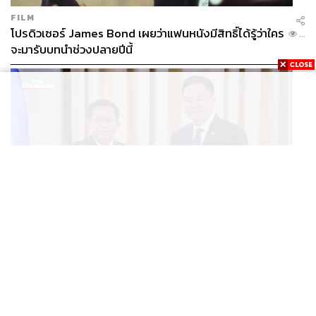
FILM
โปรดิวเซอร์ James Bond เผยว่าแฟนหนังมีสิทธิ์ได้รู้ว่าใคร
...
จะมารับบทนำช่วงปลายปีนี้
WORLD
อนุทิน-มินอ่องหล่าย ออกแถลงการณ์ร่วม หนุนความร่วม
...
มือรอบด้าน ยกระดับปราบอาชญากรรมข้ามชาติ แก้ปัญหา
หมอกควัน-มลพิษทางน้ำ