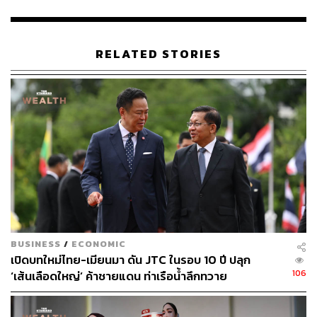
แข่งขันของรถยนต์ไฟฟ้าที่โยกงบไปทำกิจกรรม On-ground,
เกณฑ์ไฟแนนซ์ที่เข้มงวดขึ้นและกดกำลังซื้อ, ซัพพลายรถมือ
สองที่ล้นตลาดกระทบการตัดสินใจซื้อรถใหม่
RELATED STORIES
อุตสาหกรรมอื่นที่น่าจับตา ได้แก่ เครื่องสำอาง (Cosmetics)
ที่โตก้าวกระโดด 48% แตะ 1,295 ล้านบาท และร้านอาหาร
(Food Outlets & Restaurants) ที่โต 36% ขึ้นมาที่ 1,114 ล้าน
บาท
ฝั่งการเงินมีการเปลี่ยนแปลงน่าสนใจ โดยธนาคาร, ประกัน
และบริการทางการเงินลดงบดิจิทัลลง สวนทางกับบัตรเครดิต
และเดบิตที่โต 37% และผู้ให้บริการนอกระบบธนาคาร (Non-
Bank) ที่โต 36% สะท้อนการขยายตัวของผลิตภัณฑ์การเงิน
รูปแบบใหม่
BUSINESS
/
ECONOMIC
เปิดบทใหม่ไทย-เมียนมา ดัน JTC ในรอบ 10 ปี ปลุก
106
‘เส้นเลือดใหญ่’ ค้าชายแดน ท่าเรือน้ำลึกทวาย
TikTok ไล่จี้ Meta ด้วยการโต 61%