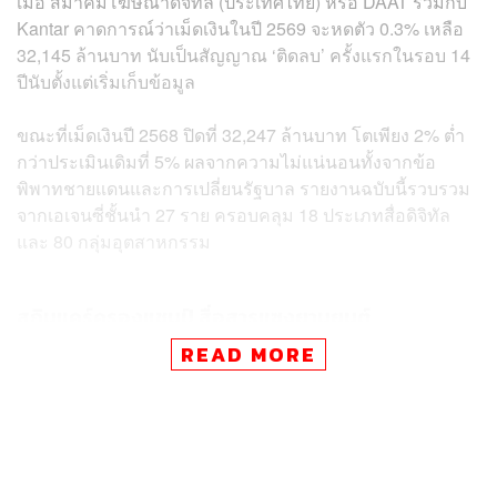
เมื่อ สมาคมโฆษณาดิจิทัล (ประเทศไทย) หรือ DAAT ร่วมกับ
Kantar คาดการณ์ว่าเม็ดเงินในปี 2569 จะหดตัว 0.3% เหลือ
32,145 ล้านบาท นับเป็นสัญญาณ ‘ติดลบ’ ครั้งแรกในรอบ 14
ปีนับตั้งแต่เริ่มเก็บข้อมูล
ขณะที่เม็ดเงินปี 2568 ปิดที่ 32,247 ล้านบาท โตเพียง 2% ต่ำ
กว่าประเมินเดิมที่ 5% ผลจากความไม่แน่นอนทั้งจากข้อ
พิพาทชายแดนและการเปลี่ยนรัฐบาล รายงานฉบับนี้รวบรวม
จากเอเจนซี่ชั้นนำ 27 ราย ครอบคลุม 18 ประเภทสื่อดิจิทัล
และ 80 กลุ่มอุตสาหกรรม
สกินแคร์ครองแชมป์ สื่อสารแซงยานยนต์
READ MORE
ในเชิงอุตสาหกรรม กลุ่มผลิตภัณฑ์ดูแลผิว (Skin-care) ยังคง
ครองอันดับ 1 ที่ใช้งบโฆษณาดิจิทัลสูงสุดเป็นปีที่ 3 ติดต่อกัน
ด้วยเม็ดเงิน 5,325 ล้านบาทในปี 2568 เติบโต 5% และคาดว่า
จะทะยานแตะ 6,185 ล้านบาทในปี 2569 ขยายตัวถึง 16%
ครองส่วนแบ่งเกือบ 1 ใน 5 ของตลาดดิจิทัลทั้งหมด