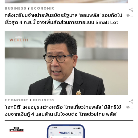
BUSINESS
/
ECONOMIC
คลังเตรียมจำหน่ายพันธบัตรรัฐบาล ‘ออมพลัส’ รอบถัดไป
...
เร็วสุด 4 ก.ย.นี้ อาจเพิ่มสัดส่วนการขายแบบ Small Lot
First มากขึ้น
ECONOMIC
/
BUSINESS
‘เอกนิติ’ เผยอยู่ระหว่างหารือ ‘ไทยเที่ยวไทยพลัส’ มีสิทธิใช้
...
งบจากเงินกู้ 4 แสนล้าน มั่นใจงบต่อ ‘ไทยช่วยไทย พลัส’
เฟส 2 มีเพียงพอ