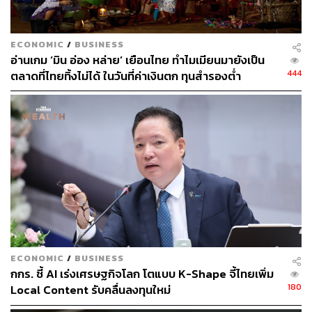
ล้านบาท ตรงข้ามกับ E-Commerce ที่โต 27% จาก 826 ล้าน
บาท แตะ 1,049 ล้านบาท และคาดว่าจะโตอีก 26% แตะ
ECONOMIC
/
BUSINESS
1,325 ล้านบาทในปี 2569 สะท้อนการที่แบรนด์เทงบไปยัง
อ่านเกม ‘มิน อ่อง หล่าย’ เยือนไทย ทำไมเมียนมายังเป็น
แพลตฟอร์มอีคอมเมิร์ซโดยตรงเพื่อปิดการขาย
444
ตลาดที่ไทยทิ้งไม่ได้ ในวันที่ค่าเงินตก ทุนสำรองต่ำ
สำหรับเครื่องมือด้านดิจิทัลมีเดีย ผลสำรวจจากเอเจนซี่ระบุว่า
‘Artificial Intelligence’ (AI) เป็นเครื่องมือที่มีความสำคัญ
สูงสุดในปี 2569 ด้วยคะแนน 92% ตามมาด้วย Social
Listening Tools และ Real-Time Media Dashboard ที่ 67%
เท่ากัน สะท้อนว่าแบรนด์และนักการตลาดกำลังปรับกลยุทธ์
ลดงบ Paid Media ไปทุ่มลงทุนกับคอนเทนต์และเทคโนโลยีที่
เข้าถึงผู้บริโภคได้ตรงจุดมากขึ้น
MAAT ประเมิน ADEX 2569 มี 3 ฉากทัศน์
ECONOMIC
/
BUSINESS
กกร. ชี้ AI เร่งเศรษฐกิจโลก โตแบบ K-Shape จี้ไทยเพิ่ม
หากมองภาพใหญ่ของตลาดโฆษณารวมทุกสื่อ
สมาคมมีเดียเ
180
Local Content รับคลื่นลงทุนใหม่
อเยนซี่และธุรกิจสื่อแห่งประเทศไทย
(MAAT) รายงานว่าเม็ด