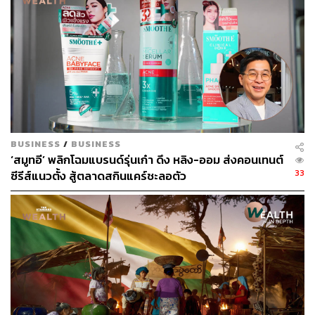
ด้านการแข่งขันระดับแพลตฟอร์ม Meta (Facebook และ
Instagram) ยังคงเป็นผู้นำด้วยเม็ดเงิน 8,493 ล้านบาท หรือ
26% ของตลาด แต่เริ่มส่งสัญญาณชะลอ หดลง 3% เทียบปี
ก่อน และคาดว่าจะลดต่ออีก 2% เหลือ 8,289 ล้านบาทในปี
2569
ขณะที่ TikTok สร้างปรากฏการณ์ด้วยอัตราเติบโต 61% ในปี
2568 เม็ดเงินพุ่งจาก 4,167 ล้านบาทในปี 2567 ขึ้นมาแตะ
6,697 ล้านบาท ครองส่วนแบ่ง 21% ไล่ติด Meta ในระยะ
BUSINESS
/
BUSINESS
‘สมูทอี’ พลิกโฉมแบรนด์รุ่นเก๋า ดึง หลิง-ออม ส่งคอนเทนต์
ประชิด โดยกลุ่ม Skin-care เป็นลูกค้ารายใหญ่ที่สุดที่เทเม็ด
33
ซีรีส์แนวตั้ง สู้ตลาดสกินแคร์ชะลอตัว
เงินไปที่ TikTok สูงถึง 2,361 ล้านบาท มากกว่าที่ทุ่มให้ Meta
(1,226 ล้านบาท) เกือบ 2 เท่า
ในทางตรงข้าม YouTube กลายเป็นแพลตฟอร์มที่ถูกลดงบ
มากที่สุด หดลง 14% จาก 4,346 ล้านบาทในปี 2567 เหลือ
3,743 ล้านบาทในปี 2568 และคาดว่าจะลดต่ออีก 12% เหลือ
3,291 ล้านบาทในปี 2569
ส่วน Search หดลง 15% จาก 1,918 ล้านบาท เหลือ 1,628