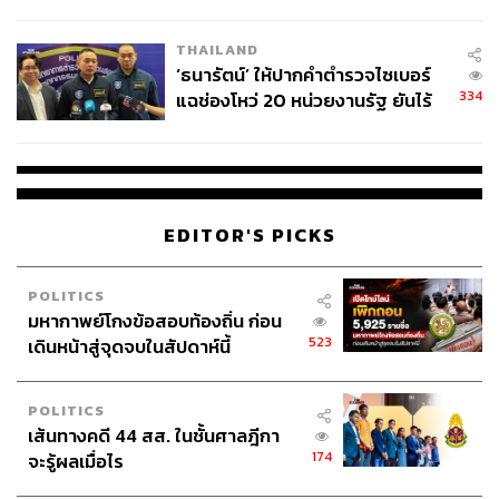
ผลิต 8.3 ล้าน สู่ข้อพิพาท ‘มา
เวลล์ฯ’ ฟ้อง ‘โทน บางแค’ ผิดนัด
TAGS:
สมาคมโฆษณาดิจิทัล (ประเทศไทย)
THAILAND
จ่ายหนี้-แอบระบุแบรนด์
สมาคมมีเดียเอเยนซี่และธุรกิจสื่อแห่งประเทศไทย
‘ธนารัตน์’ ให้ปากคำตำรวจไซเบอร์
TikTok
โฆษณาดิจิทัล
Meta
ยานยนต์
สกินแคร์
334
แฉช่องโหว่ 20 หน่วยงานรัฐ ยันไร้
Kantar
E-Commerce
สื่อดิจิทัล
Youtube
นัยทางการเมือง
เศรษฐกิจไทย
EDITOR'S PICKS
POLITICS
มหากาพย์โกงข้อสอบท้องถิ่น ก่อน
319
523
เดินหน้าสู่จุดจบในสัปดาห์นี้
ABOUT THE AUTHOR
POLITICS
เส้นทางคดี 44 สส. ในชั้นศาลฎีกา
THE STANDARD WEALTH
174
จะรู้ผลเมื่อไร
สำนักข่าวเศรษฐกิจ ธุรกิจ และการลงทุน โดย
ทีมข่าว THE STANDARD