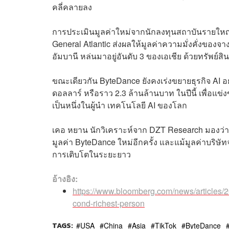
คลี่คลายลง
การประเมินมูลค่าใหม่จากนักลงทุนสถาบันรายใหญ่อ
General Atlantic ส่งผลให้มูลค่าความมั่งคั่งของจ
อัมบานี หล่นมาอยู่อันดับ 3 ของเอเชีย ด้วยทรัพย์สิ
ขณะเดียวกัน ByteDance ยังคงเร่งขยายธุรกิจ AI อย
ดอลลาร์ หรือราว 2.3 ล้านล้านบาท ในปีนี้ เพื่อแข่
เป็นหนึ่งในผู้นำ เทคโนโลยี AI ของโลก
เคอ หยาน นักวิเคราะห์จาก DZT Research มองว่า
มูลค่า ByteDance ใหม่อีกครั้ง และแม้มูลค่าบริษัทจ
การเติบโตในระยะยาว
อ้างอิง:
https://www.bloomberg.com/news/articles/20
cond-richest-person
TAGS:
USA
China
Asia
TikTok
ByteDance