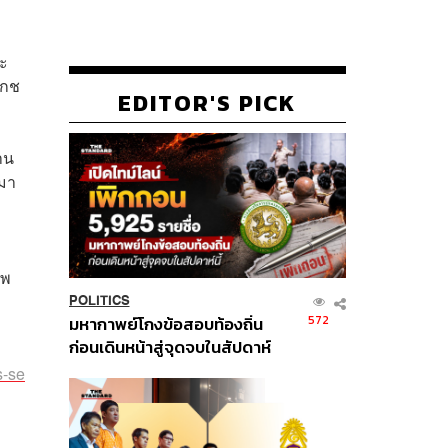
ละ
เกช
EDITOR'S PICK
าน
นมา
าพ
POLITICS
572
มหากาพย์โกงข้อสอบท้องถิ่น
ก่อนเดินหน้าสู่จุดจบในสัปดาห์
นี้
s-se