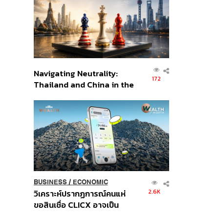
อินโดนีเซีย
Navigating Neutrality:
172
Thailand and China in the
Age of a New Global
Order
BUSINESS
/
ECONOMIC
2.6K
วิเคราะห์ปรากฏการณ์คนแห่
ขอสินเชื่อ CLICX อาจเป็น
เพียงยอดภูเขาน้ำแข็ง ของ