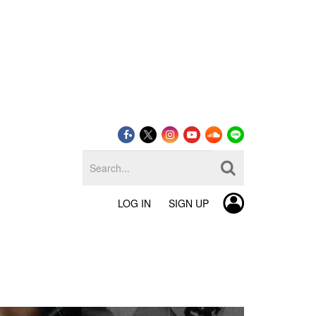
LOG IN
SIGN UP