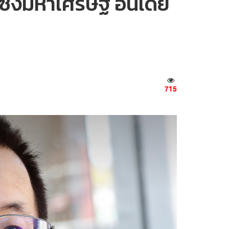
 แซงมหาเศรษฐี อินเดีย
715