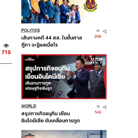
POLITICS
206
เส้นทางคดี 44 สส. ในชั้นศาล
ฎีกา จะรู้ผลเมื่อไร
715
WORLD
542
สรุปภารกิจอนุทิน เยือน
อินโดนีเซีย ขับเคลื่อนการทูต
เศรษฐกิจเชิงรุก ประกาศหุ้น
ส่วนยุทธศาสตร์ไทย –