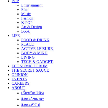
POP
Entertainment
Film
Music
Fashion
K-POP
Art & Design
Book
LIFE
FOOD & DRINK
PLACE
ACTIVE LEISURE
BODY & MIND
LIVING
TECH & GADGET
ECONOMIC FORUM
THE SECRET SAUCE​
OPINION
EVENTS
CAREERS
ABOUT
เกี่ยวกับบริษัท
ติดต่อโฆษณา
ติดต่อทั่วไป