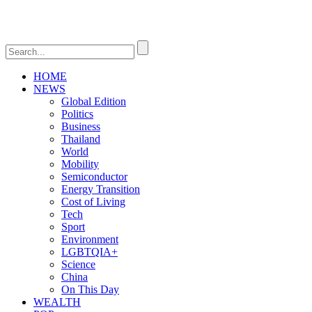
HOME
NEWS
Global Edition
Politics
Business
Thailand
World
Mobility
Semiconductor
Energy Transition
Cost of Living
Tech
Sport
Environment
LGBTQIA+
Science
China
On This Day
WEALTH