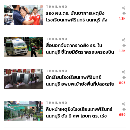
THAILAND
รอง ผบ.ตร. บัญชาการเหตุยิง
1.3K
โรงเรียนเทพศิรินทร์ นนทบุรี สั่ง
ค้นหา 2 รอบยืนยันไร้คนติดค้าง พบ
ศพปู่-ย่าที่บ้านพักผู้ก่อเหตุ
THAILAND
สื่อนอกจับตากราดยิง รร. ใน
1.2K
นนทบุรี ชี้ไทยมีอัตราครอบครองปืน
สูงในระดับต้นของภูมิภาค
THAILAND
นักเรียนโรงเรียนเทพศิรินทร์
805
นนทบุรี อพยพเข้ายังพื้นที่ปลอดภัย
ชั่วคราว หลังเหตุใช้อาวุธปืนภายใน
โรงเรียนคลี่คลาย
THAILAND
คืบหน้าเหตุยิงโรงเรียนเทพศิรินทร์
659
นนทบุรี ดับ 6 ศพ โฆษก ตร. เร่ง
สอบปมขโมยปืนปู่ก่อเหตุ