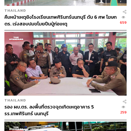
THAILAND
คืบหน้าเหตุยิงโรงเรียนเทพศิรินทร์นนทบุรี ดับ 6 ศพ โฆษก
659
ตร. เร่งสอบปมขโมยปืนปู่ก่อเหตุ
THAILAND
รอง ผบ.ตร. ลงพื้นที่ตรวจจุดเกิดเหตุอาคาร 5
259
รร.เทพศิรินทร์ นนทบุรี