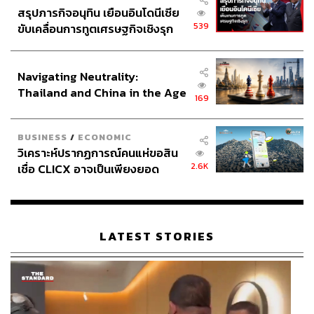
สรุปภารกิจอนุทิน เยือนอินโดนีเซีย
539
ขับเคลื่อนการทูตเศรษฐกิจเชิงรุก
ประกาศหุ้นส่วนยุทธศาสตร์ไทย –
อินโดนีเซีย
Navigating Neutrality:
Thailand and China in the Age
169
of a New Global Order
BUSINESS
/
ECONOMIC
วิเคราะห์ปรากฏการณ์คนแห่ขอสิน
2.6K
เชื่อ CLICX อาจเป็นเพียงยอด
ภูเขาน้ำแข็ง ของปัญหาหนี้ครัว
เรือนไทยที่ถูกซุกไว้
LATEST STORIES