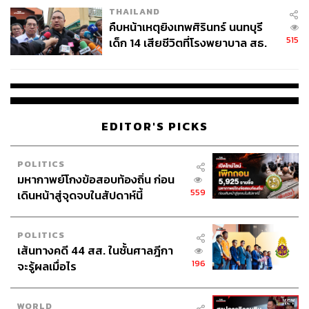
THAILAND
คืบหน้าเหตุยิงเทพศิรินทร์ นนทบุรี
515
เด็ก 14 เสียชีวิตที่โรงพยาบาล สธ.
ยืนยันครูเสียชีวิต 5 ราย เจ็บ 22
ราย
EDITOR'S PICKS
POLITICS
มหากาพย์โกงข้อสอบท้องถิ่น ก่อน
559
เดินหน้าสู่จุดจบในสัปดาห์นี้
POLITICS
เส้นทางคดี 44 สส. ในชั้นศาลฎีกา
196
จะรู้ผลเมื่อไร
WORLD