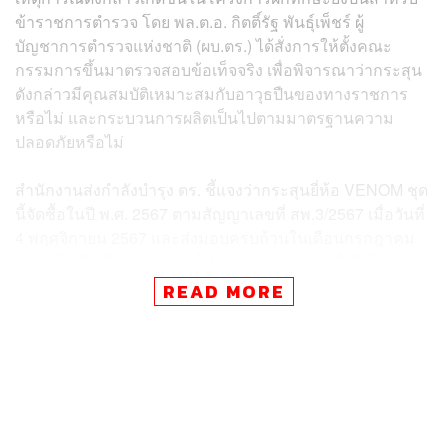
ข้าราชการตำรวจ โดย พล.ต.อ. กิตติ์รัฐ พันธุ์เพ็ชร์ ผู้
บัญชาการตำรวจแห่งชาติ (ผบ.ตร.) ได้สั่งการให้ตั้งคณะ
กรรมการขึ้นมาตรวจสอบข้อเท็จจริง เพื่อพิจารณาว่ากระสุน
ดังกล่าวมีคุณสมบัติเหมาะสมกับอาวุธปืนของทางราชการ
หรือไม่ และกระบวนการผลิตเป็นไปตามมาตรฐานความ
ปลอดภัยหรือไม่
สำนักงานส่งกำลังบำรุง ตร. ชี้แจงว่ากระสุนยี่ห้อ VENOM ชุด
นี้จัดซื้อในปี พ.ศ. 2567 ตามสัญญาเลขที่ สพ.3/2567 เมื่อวันที่
4 พฤศจิกายน 2567 และส่งมอบครบถ้วนในเดือนกรกฎาคม
2568 โดยได้มีการแจกจ่ายให้หน่วยงานต่าง ๆ เพื่อใช้ใน
ราชการแล้ว
READ MORE
กระสุนยี่ห้อ VENOM ผลิตโดยบริษัท MEDEF DEFENCE
จากสาธารณรัฐทูร์เคีย (ตุรกี) ซึ่งเป็นผลิตภัณฑ์ที่ได้มาตรฐาน
NATO Standard และมีการส่งออกไปยังหลายประเทศ ทั้งใน
ตุรกี อเมริกา และยุโรป