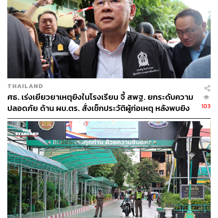
ABOUT THE AUTHOR
THE STANDARD TEAM
กองบรรณาธิการ THE STANDARD
THAILAND
ศธ. เร่งเยียวยาเหตุยิงในโรงเรียน จี้ สพฐ. ยกระดับความ
103
ปลอดภัย ด้าน ผบ.ตร. สั่งเช็กประวัติผู้ก่อเหตุ หลังพบยิง
จุดตายแม่นยำ