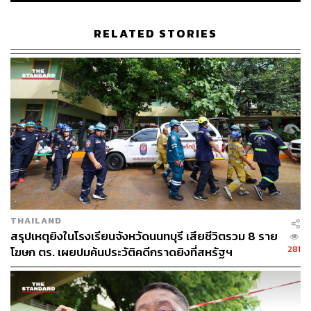
ใหม่ให้สามารถใช้งานได้ตามปกติ
RELATED STORIES
สำนักงานส่งกำลังบำรุง ตร. ยืนยันว่าการดำเนินการจัดซื้อ
กระสุนเป็นไปตามระเบียบของทางราชการอย่างเคร่งครัด
และจะยังคงมุ่งมั่นจัดหากระสุนที่มีมาตรฐานระดับสากล เพื่อ
ความปลอดภัยและความเชื่อมั่นในการปฏิบัติหน้าที่ของ
ข้าราชการตำรวจต่อไป
TAGS:
กิตติ์รัฐ พันธุ์เพ็ชร์
สำนักงานตำรวจแห่งชาติ
อาชยน ไกรทอง
กระสุนปืน
THAILAND
สรุปเหตุยิงในโรงเรียนจังหวัดนนทบุรี เสียชีวิตรวม 8 ราย
281
โฆษก ตร. เผยปมค้นประวัติคดีกราดยิงที่สหรัฐฯ
248