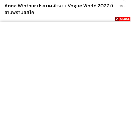
Anna Wintour ประกาศจัดงาน Vogue World 2027 ที่
...
ซานฟรานซิสโก
News
Wealth
Pop
Podcast
Video
Now
Opinion
Careers
Events
Privacy
About
Contact
Policy
FOR
ADVERTISING
MEMBERSHIP