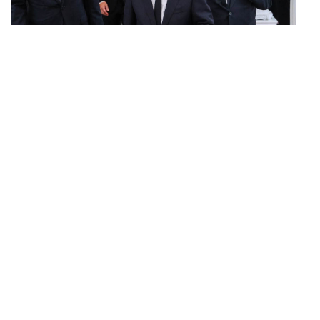
POLITICS
ทักษิณ ร่วมสวดพระอภิธรรมศพ ‘พล.ต.ท. ผ่อน’ บิดา
...
‘พักตร์พิไล ทวีสิน’ สิริอายุ 103 ปี แกนนำเพื่อไทย-บุคคล
หลากวงการร่วมอาลัย
BUSINESS
/
ECONOMIC
คลังเตรียมจำหน่ายพันธบัตรรัฐบาล ‘ออมพลัส’ รอบถัดไป
...
เร็วสุด 4 ก.ย.นี้ อาจเพิ่มสัดส่วนการขายแบบ Small Lot