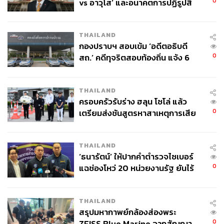
0
vs อาวุโส’ และอนาคตการปฏิรูปสี
กากี กับ พล.ต.อ. เอก อังสนานนท์
THAILAND
กองปราบฯ สอบเข้ม ‘อดีตอธิบดี
0
สถ.’ คดีทุจริตสอบท้องถิ่น แจ้ง 6
ข้อหาหนัก จ่อชง ป.ป.ช. 12 ส.ค. นี้
THAILAND
ครอบครัวรับร่าง ฮลุน โซโล่ แล้ว
0
เตรียมส่งชันสูตรหาสาเหตุการเสีย
ชีวิต
THAILAND
‘ธนารัตน์’ ให้ปากคำตำรวจไซเบอร์
0
แฉช่องโหว่ 20 หน่วยงานรัฐ ยันไร้
นัยทางการเมือง
THAILAND
สรุปมหากาพย์กล้องส่องพระ
0
ZEISS Blue Marine จากสัญญา