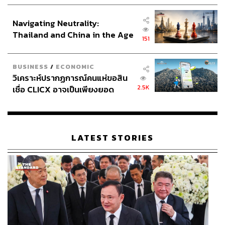
ประกาศหุ้นส่วนยุทธศาสตร์ไทย –
อินโดนีเซีย
Navigating Neutrality:
Thailand and China in the Age
151
of a New Global Order
BUSINESS
/
ECONOMIC
วิเคราะห์ปรากฏการณ์คนแห่ขอสิน
2.5K
เชื่อ CLICX อาจเป็นเพียงยอด
ภูเขาน้ำแข็ง ของปัญหาหนี้ครัว
เรือนไทยที่ถูกซุกไว้
LATEST STORIES