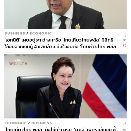
BUSINESS
/
ECONOMIC
‘เอกนิติ’ เผยอยู่ระหว่างหารือ ‘ไทยเที่ยวไทยพลัส’ มีสิทธิ
75
ใช้งบจากเงินกู้ 4 แสนล้าน มั่นใจงบต่อ ‘ไทยช่วยไทย พลัส’
เฟส 2 มีเพียงพอ
ECONOMIC
/
BUSINESS
‘ไทยเที่ยวไทย พลัส’ ยังไม่เข้า ครม. ‘ศุภจี’ เผยรอลุ้นงบ ชี้