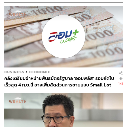
118
ABOUT THE AUTHOR
ปวริศ อำนวยพรไพศาล
Content Creator สำนักข่าว THE
STANDARD WEALTH
BUSINESS
/
ECONOMIC
คลังเตรียมจำหน่ายพันธบัตรรัฐบาล ‘ออมพลัส’ รอบถัดไป
141
เร็วสุด 4 ก.ย.นี้ อาจเพิ่มสัดส่วนการขายแบบ Small Lot
First มากขึ้น