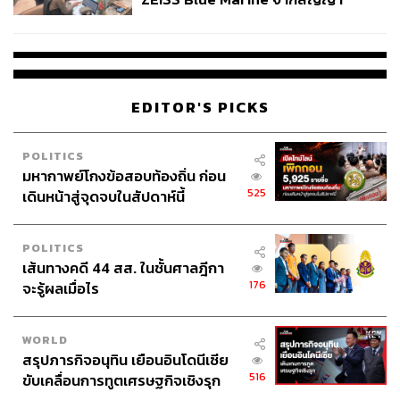
ผลิต 8.3 ล้าน สู่ข้อพิพาท ‘มา
เวลล์ฯ’ ฟ้อง ‘โทน บางแค’ ผิดนัด
จ่ายหนี้-แอบระบุแบรนด์
EDITOR'S PICKS
POLITICS
มหากาพย์โกงข้อสอบท้องถิ่น ก่อน
525
เดินหน้าสู่จุดจบในสัปดาห์นี้
POLITICS
เส้นทางคดี 44 สส. ในชั้นศาลฎีกา
176
จะรู้ผลเมื่อไร
WORLD
สรุปภารกิจอนุทิน เยือนอินโดนีเซีย
516
ขับเคลื่อนการทูตเศรษฐกิจเชิงรุก