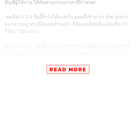
บัญชีผู้ใช้งาน ได้ทันตามกรอบเวลาที่กำหนด
“ผมคิดว่า 2-3 วันนี้ก็เร่งได้นะครับ ยอดที่เข้ามาเราก็ตามทาง
ธนาคารอยู่ พรุ่งนี้วันสุดท้ายแล้ว ก็ต้องเคลียร์เรื่องบัญชีอะไร
ให้จบ” วินิจกล่าว
อย่างไรก็ตาม วินิจยืนยันว่า หากถึงกำหนดปิดลงทะเบียนวันที่
29 พฤษภาคม เวลา 22.00 น. แล้วมีผู้ลงทะเบียนไม่ครบ 30
ล้านสิทธิ รัฐบาลจะไม่มีการเปิดรับเพิ่มเติม โดยจะใช้จำนวนผู้
ผ่านการลงทะเบียนสำเร็จตามจริงเป็นเกณฑ์สุดท้าย
READ MORE
โดยข้อมูล ณ วันที่ 28 พฤษภาคม 2569 เวลา 13.00 น. พบว่า
มีประชาชนมาลงทะเบียนแล้ว 26,026,190 คน โดยลง
ทะเบียนสำเร็จ 25,444,929 คน อยู่ระหว่างรอตรวจสอบ
คุณสมบัติ 112,640 คน และลงทะเบียนไม่สำเร็จ 468,621 คน
ในจำนวนผู้ลงทะเบียนไม่สำเร็จ ส่วนใหญ่เป็นผู้ถือบัตร
สวัสดิการแห่งรัฐจำนวน 466,114 คน ขณะที่อีก 2,507 คน
เป็นกรณีอื่น เช่น ผู้เสียชีวิต ย้ายถิ่นฐานไปต่างประเทศ หรือ