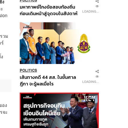
POLITICS
ชิง
มหากาพย์โกงข้อสอบท้องถิ่น
ละ
LOADING...
ก่อนเดินหน้าสู่จุดจบในสัปดาห์
sion
นี้
 รวม
ร์
้ง
POLITICS
เส้นทางคดี 44 สส. ในชั้นศาล
LOADING...
ฎีกา จะรู้ผลเมื่อไร
 ของ
กรจะ