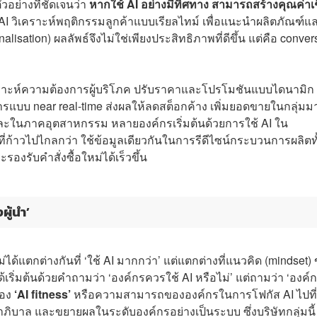
ัวอย่างที่ชัดเจนว่า
หากใช้ AI อย่างมีทิศทาง สามารถสร้างคุณค่าเ
I วิเคราะห์พฤติกรรมลูกค้าแบบเรียลไทม์ เพื่อแนะนำผลิตภัณฑ์แ
isation) ผลลัพธ์จึงไม่ใช่เพียงประสิทธิภาพที่ดีขึ้น แต่คือ conver
อวิเคราะห์ความต้องการผู้บริโภค ปรับราคาและโปรโมชันแบบไดนามิก
รแบบ near real-time ส่งผลให้ลดสต็อกค้าง เพิ่มยอดขายในกลุ่มมา
ำ และในภาคอุตสาหกรรม หลายองค์กรเริ่มต้นด้วยการใช้ AI ใน
ที่ก้าวไปไกลกว่า ใช้ข้อมูลเดียวกันในการรีดีไซน์กระบวนการผลิตทั
งรับคำสั่งซื้อใหม่ได้เร็วขึ้น
ผู้นำ’
 ไม่ได้แตกต่างกันที่ ‘ใช้ AI มากกว่า’ แต่แตกต่างที่แนวคิด (mindset)
ได้เริ่มต้นด้วยคำถามว่า ‘องค์กรควรใช้ AI หรือไม่’ แต่ถามว่า ‘องค์
ของ
‘AI fitness’
หรือความสามารถขององค์กรในการโฟกัส AI ไปที่
ภิบาล และขยายผลในระดับองค์กรอย่างเป็นระบบ ซึ่งบริษัทกลุ่มนี้