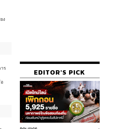
่ยง
การ
EDITOR'S PICK
ือ