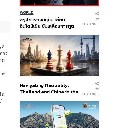
WORLD
สรุปภารกิจอนุทิน เยือน
LOADING...
อินโดนีเซีย ขับเคลื่อนการทูต
เศรษฐกิจเชิงรุก ประกาศหุ้น
ส่วนยุทธศาสตร์ไทย –
อินโดนีเซีย
มูล
งการ
ขาด
ยาย
Navigating Neutrality:
Thailand and China in the
รือ
LOADING...
Age of a New Global
ม่
Order