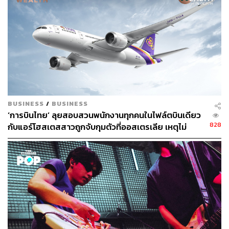
BUSINESS
/
BUSINESS
‘การบินไทย’ ลุยสอบสวนพนักงานทุกคนในไฟล์ตบินเดียว
828
กับแอร์โฮสเตสสาวถูกจับกุมตัวที่ออสเตรเลีย เหตุไม่
สามารถสอบสวนแอร์ฯที่ถูกจับได้โดยตรง