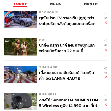
TODAY
WEEK
MONTH
ECONOMIC
ยุคใหม่รถ EV ราคาเริ่ม (ถูก) กว่า
0
รถไฮบริด หลังต้นทุนแบตเตอรี่ลด
ลง - จีนแห่บุกตลาดเกิดใหม่
POP
นาคี๓ ครุฑา นาคี เผยภาพชุดแรก
0
พร้อมปักวันฉาย 22 ต.ค. นี้
THAILAND
เมื่อถนนกลายเป็นรันเวย์ ‘แยกริน
0
คำ’ จัด LANNA HAUTE
COUTURE กลางสายฝน
BUSINESS
ลองใช้ Sennheiser MOMENTUM
0
5 Wireless หูฟัง 14,990 บาท ที่ให้