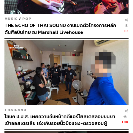
MUSIC
/
POP
THE ECHO OF THAI SOUND งานเปิดตัวโครงการผลัก
113
ดันศิลปินไทย ณ Marshall Livehouse
THAILAND
โฆษก ป.ป.ส. เผยความคืบหน้าคดีแอร์โฮสเตสลอบขนยา
1.8K
เข้าออสเตรเลีย เร่งเก็บรอยนิ้วมือแฝง-ตรวจสอบผู้
เกี่ยวข้อง จ่อขยายผลถึงบ้านแม่ที่พะเยา