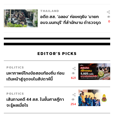
ผู้ใช้ถอดเปลี่ยนแบตเองได้ ก่อนกฎ
EU บังคับปีหน้า
THAILAND
อดีต สส. ‘ฉลอง’ ก่อเหตุยิง ‘นายก
0
อบจ.นนทบุรี’ ที่สำนักงาน ตำรวจรุด
ลงพื้นที่
EDITOR'S PICKS
POLITICS
มหากาพย์โกงข้อสอบท้องถิ่น ก่อน
621
เดินหน้าสู่จุดจบในสัปดาห์นี้
POLITICS
เส้นทางคดี 44 สส. ในชั้นศาลฎีกา
254
จะรู้ผลเมื่อไร