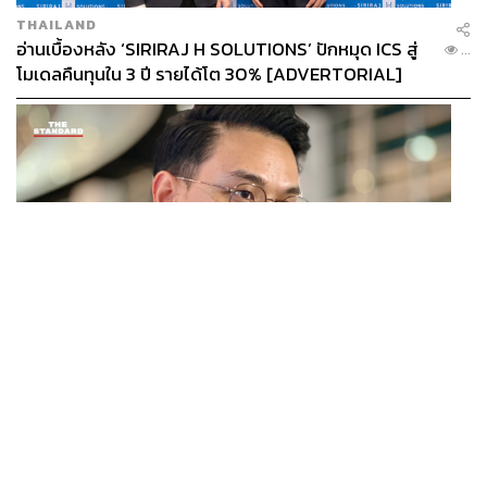
THAILAND
อ่านเบื้องหลัง ‘SIRIRAJ H SOLUTIONS’ ปักหมุด ICS สู่
...
โมเดลคืนทุนใน 3 ปี รายได้โต 30% [ADVERTORIAL]
POLITICS
ไชยชนก ย้ำรัฐบาลมีเสถียรภาพ-มั่นคง ไม่รู้กระแส 10
...
สส.กล้าธรรม ซบภูมิใจไทย ชี้ปรับ ครม. 1 ปีแค่กรอบประเมิน
โยนนายกฯ ตัดสินใจ