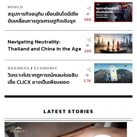
WORLD
สรุปภารกิจอนุทิน เยือนอินโดนีเซีย
565
ขับเคลื่อนการทูตเศรษฐกิจเชิงรุก
ประกาศหุ้นส่วนยุทธศาสตร์ไทย –
อินโดนีเซีย
Navigating Neutrality:
Thailand and China in the Age
209
of a New Global Order
BUSINESS
/
ECONOMIC
วิเคราะห์ปรากฏการณ์คนแห่ขอสิน
2.7K
เชื่อ CLICX อาจเป็นเพียงยอด
ภูเขาน้ำแข็ง ของปัญหาหนี้ครัว
เรือนไทยที่ถูกซุกไว้
LATEST STORIES