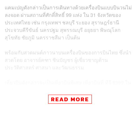
แคมเปญดังกล่าวเป็นการเดินทางด้วยเครื่องบินแบบบินวนไม่
ลงจอด ผ่านสถานที่ศักดิ์สิทธิ์ 99 แห่ง ใน 31 จังหวัดของ
ประเทศไทย เช่น กรุงเทพฯ ชลบุรี ระยอง สุราษฎร์ธานี
ประจวบคีรีขันธ์ นครปฐม สุพรรณบุรี อยุธยา พิษณุโลก
สุโขทัย ชัยภูมิ นครราชสีมา เป็นต้น
พร้อมกับสวดมนต์ภาวนาบนเครื่องบินของการบินไทย ซึ่งนำ
สวดโดย อาจารย์คฑา ชินบัญชร ผู้เชี่ยวชาญด้าน
ประวัติศาสตร์ ศาสนา และวัฒนธรรม
เที่ยวบินดังกล่าวจะเป็นเที่ยวบินพิเศษ เที่ยวบินที่ ทีจี 8999 ใน
วันที่ 30 พฤศจิกายน 2563 ออกเดินทางจากท่าอากาศยาน
สุวรรณภูมิ เวลา 13.30 น. และบินกลับมายังท่าอากาศยาน
READ MORE
สุวรรณภูมิ เวลา 16.30 น. ในวันเดียวกัน โดยใช้เวลาบิน
ประมาณ 3 ชั่วโมง ราคาบัตรโดยสาร ชั้นประหยัด เริ่มต้นที่
5,999 บาท ชั้นธุรกิจ เริ่มต้นที่ 9,999 บาท
พิสูจน์อักษร: วรรษมล สิงหโกมล