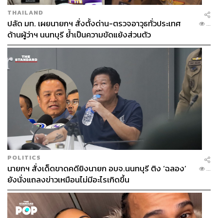
THAILAND
ปลัด มท. เผยนายกฯ สั่งตั้งด่าน-ตรวจอาวุธทั่วประเทศ
...
ด้านผู้ว่าฯ นนทบุรี ย้ำเป็นความขัดแย้งส่วนตัว
POLITICS
นายกฯ สั่งเด็ดขาดคดียิงนายก อบจ.นนทบุรี ติง ‘ฉลอง’
...
ยังนั่งแถลงข่าวเหมือนไม่มีอะไรเกิดขึ้น