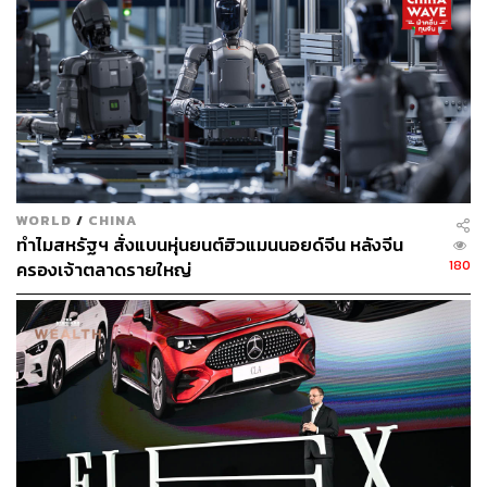
แต่จุดตัดที่จะทำให้ Tesla ตัดสินใจเลือกประเทศใดประเทศ
หนึ่งเป็นฐานการผลิตเพื่อตั้งโรงงานแห่งใหม่ของพวกเขา คือ
การที่ประเทศนั้นๆ มีฐานรากด้านตลาดรถยนต์พลังงานไฟฟ้า
ที่มั่นคงเป็นทุนเดิมมากพอ กล่าวคือเป็นประเทศที่ตลาด
รถยนต์ไฟฟ้าเริ่มโตมาได้สักระยะโดยไม่ต้องสร้างจากศูนย์
ใหม่ (ตัวอย่างเช่นประเทศจีน)
WORLD
/
CHINA
รวมถึงการที่นโยบายการส่งเสริมในประเทศนั้นๆ เป็น
ทำไมสหรัฐฯ สั่งแบนหุ่นยนต์ฮิวแมนนอยด์จีน หลังจีน
นโยบายพิเศษที่มีกลิ่นหอมหวนเย้ายวนพวกเขาให้เข้าไป
180
ครองเจ้าตลาดรายใหญ่
ลงทุนได้มากพอ เหมือนกับข้อเสนอที่อินโดนีเซียได้เสนอให้
ในรูปแบบ Tailor-Made ซึ่งต่างจากข้อเสนอที่ค่ายรถยนต์เจ้า
อื่นๆ ได้รับ
อย่างไรก็ตามข้อมูลจาก Wisesight ชี้ว่า Tesla นั้นเป็น
แบรนด์รถยนต์ไฟฟ้าที่ถูก ‘คนไทย’ พูดถึงมากที่สุดบนโลกโซ
เชียลมีเดีย ดังนั้นการตั้งบริษัทในครั้งนี้คงเป็นที่ตั้งหน้าตั้งตา
รอของใครหลายคนแน่นอน