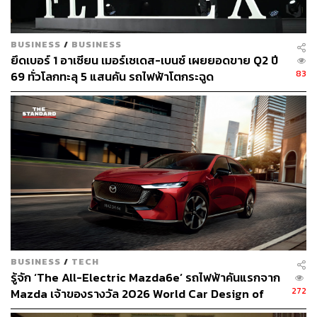
BUSINESS
/
BUSINESS
ยึดเบอร์ 1 อาเซียน เมอร์เซเดส-เบนซ์ เผยยอดขาย Q2 ปี
ช่องทางติดตาม
THE STANDARD WEALTH
83
69 ทั่วโลกทะลุ 5 แสนคัน รถไฟฟ้าโตกระฉูด
Twitter:
twitter.com/standard_wealth
Instagram:
instagram.com/thestandardwealth
Official Line:
https://lin.ee/xfPbXUP
สามารถติดตาม THE STANDARD WEALTH
ผ่านแอปพลิเคชันต่างๆ ที่คุณสะดวกหรือใช้งานอยู่แล้วได้เลย
BUSINESS
/
TECH
รู้จัก ‘The All-Electric Mazda6e’ รถไฟฟ้าคันแรกจาก
TAGS:
Tesla
รถยนต์ไฟฟ้า - Electric Vehicle
272
Mazda เจ้าของรางวัล 2026 World Car Design of
จดทะเบียนจัดตั้งบริษัทใหม่
ตลาดรถยนต์ไฟฟ้า
the Year [ADVERTORIAL]