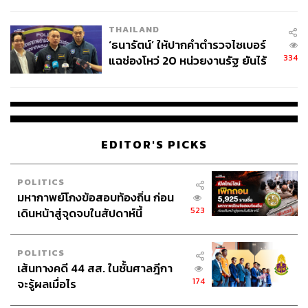
ผลิต 8.3 ล้าน สู่ข้อพิพาท ‘มา
เวลล์ฯ’ ฟ้อง ‘โทน บางแค’ ผิดนัด
THAILAND
จ่ายหนี้-แอบระบุแบรนด์
‘ธนารัตน์’ ให้ปากคำตำรวจไซเบอร์
334
แฉช่องโหว่ 20 หน่วยงานรัฐ ยันไร้
นัยทางการเมือง
EDITOR'S PICKS
POLITICS
มหากาพย์โกงข้อสอบท้องถิ่น ก่อน
523
เดินหน้าสู่จุดจบในสัปดาห์นี้
POLITICS
เส้นทางคดี 44 สส. ในชั้นศาลฎีกา
174
จะรู้ผลเมื่อไร