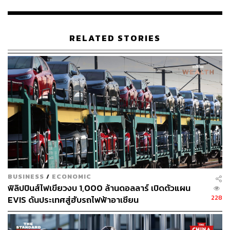
ส่วนการตั้งบริษัทในครั้งนี้จะขยายไปถึงการตั้งโรงงานผลิต
ในไทย เพื่อให้เข้าข่ายมาตรการอุดหนุนรถยนต์ไฟฟ้าของรัฐ
RELATED STORIES
เลยไหม เรื่องนี้ยังคงต้องรอกันต่อไป เพราะ Tesla เพิ่งเปิด
โรงงานแห่งใหม่ในเยอรมนี ซึ่งตั้งเป้าผลิตรถยนต์ได้มากถึง 5
แสนคันต่อปี และกำลังสร้างโรงงานในเมืองออสติน รัฐ
เท็กซัส ซึ่งจะเปิดดำเนินการเร็วๆ นี้
ที่สำคัญใครๆ ก็อยากให้ Tesla เข้ามาตั้งโรงงาน อย่างล่าสุด
อีลอน มัสก์ กำลังพิจารณาไปเยือนอินโดนีเซีย หลังจากได้พบ
กับ โจโก วีโดโด ประธานาธิบดีอินโดนีเซียคนปัจจุบันที่
โรงงานผลิตจรวดในเมืองโบคาชิกา รัฐเท็กซัส
ก่อนหน้านี้ กฤษฎา อุตตโมทย์ นายกสมาคมยานยนต์ไฟฟ้า
BUSINESS
/
ECONOMIC
ไทย (EVAT) สะท้อนความเห็นต่อแนวโน้มที่ Tesla จะเข้ามา
ฟิลิปปินส์ไฟเขียวงบ 1,000 ล้านดอลลาร์ เปิดตัวแผน
ลงทุนในไทยกับ THE STANDARD โดยเขาเชื่อว่า จริงอยู่ที่
228
EVIS ดันประเทศสู่ฮับรถไฟฟ้าอาเซียน
ประเทศไทยเป็นฐานการผลิตรถยนต์ที่สำคัญของโลก แต่
ความหมายคือไทยไม่ใช่ประเทศเดียวเท่านั้นที่ Tesla เล็งจะ
ขยายฐานการผลิตแห่งใหม่