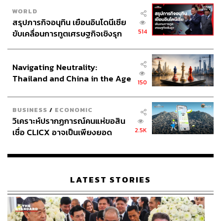
WORLD
สรุปภารกิจอนุทิน เยือนอินโดนีเซีย
514
ขับเคลื่อนการทูตเศรษฐกิจเชิงรุก
ประกาศหุ้นส่วนยุทธศาสตร์ไทย –
อินโดนีเซีย
Navigating Neutrality:
Thailand and China in the Age
150
of a New Global Order
BUSINESS
/
ECONOMIC
วิเคราะห์ปรากฏการณ์คนแห่ขอสิน
2.5K
เชื่อ CLICX อาจเป็นเพียงยอด
ภูเขาน้ำแข็ง ของปัญหาหนี้ครัว
เรือนไทยที่ถูกซุกไว้
LATEST STORIES