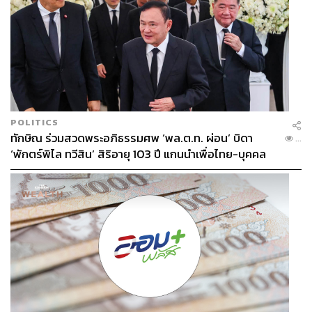
POLITICS
ทักษิณ ร่วมสวดพระอภิธรรมศพ ‘พล.ต.ท. ผ่อน’ บิดา
...
‘พักตร์พิไล ทวีสิน’ สิริอายุ 103 ปี แกนนำเพื่อไทย-บุคคล
หลากวงการร่วมอาลัย