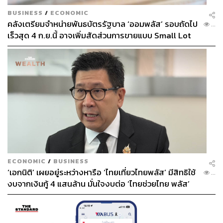
BUSINESS
/
ECONOMIC
คลังเตรียมจำหน่ายพันธบัตรรัฐบาล ‘ออมพลัส’ รอบถัดไป
...
เร็วสุด 4 ก.ย.นี้ อาจเพิ่มสัดส่วนการขายแบบ Small Lot
First มากขึ้น
ECONOMIC
/
BUSINESS
‘เอกนิติ’ เผยอยู่ระหว่างหารือ ‘ไทยเที่ยวไทยพลัส’ มีสิทธิใช้
...
งบจากเงินกู้ 4 แสนล้าน มั่นใจงบต่อ ‘ไทยช่วยไทย พลัส’
เฟส 2 มีเพียงพอ