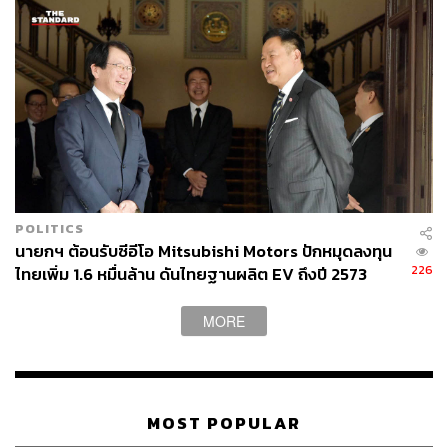
1.1K
ABOUT THE AUTHOR
POLITICS
นายกฯ ต้อนรับซีอีโอ Mitsubishi Motors ปักหมุดลงทุน
ถนัดกิจ จันกิเสน
226
ไทยเพิ่ม 1.6 หมื่นล้าน ดันไทยฐานผลิต EV ถึงปี 2573
Content Creator ประจำกองบรรณาธิการ
THE STANDARD WEALTH ผู้เสพติดโลก
ธุรกิจ การตลาด เทคโนโลยี และชอบสำรวจ
MORE
โลกออฟไลน์และออนไลน์มาถอดรหัสความ
เคลื่อนไหวให้เป็นเรื่องเข้าใจง่าย สนุก และได้
ไอเดียใหม่ๆ
MOST POPULAR