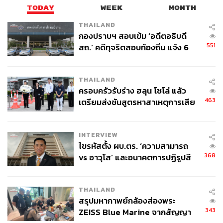
TODAY
WEEK
MONTH
THAILAND
กองปราบฯ สอบเข้ม ‘อดีตอธิบดี
551
สถ.’ คดีทุจริตสอบท้องถิ่น แจ้ง 6
ข้อหาหนัก จ่อชง ป.ป.ช. 12 ส.ค. นี้
THAILAND
ครอบครัวรับร่าง ฮลุน โซโล่ แล้ว
463
เตรียมส่งชันสูตรหาสาเหตุการเสีย
ชีวิต
INTERVIEW
ไขรหัสตั้ง ผบ.ตร. ‘ความสามารถ
368
vs อาวุโส’ และอนาคตการปฏิรูปสี
กากี กับ พล.ต.อ. เอก อังสนานนท์
THAILAND
สรุปมหากาพย์กล้องส่องพระ
343
ZEISS Blue Marine จากสัญญา