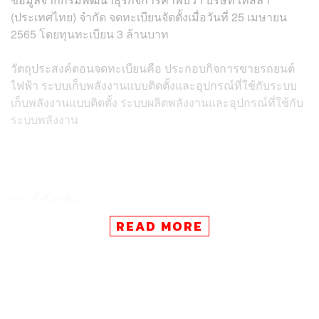
(ประเทศไทย) จำกัด จดทะเบียนจัดตั้งเมื่อวันที่ 25 เมษายน
2565 โดยทุนทะเบียน 3 ล้านบาท
วัตถุประสงค์ตอนจดทะเบียนคือ ประกอบกิจการขายรถยนต์
ไฟฟ้า ระบบเก็บพลังงานแบบติดตั้งและอุปกรณ์ที่ใช้กับระบบ
เก็บพลังงานแบบติดตั้ง ระบบผลิตพลังงานและอุปกรณ์ที่ใช้กับ
ระบบพลังงาน
ข่าวที่เกี่ยวข้อง
วิเคราะห์ Tesla ลงทุนในไทย มีโอกาสเกิดขึ้นแค่ไหน
READ MORE
เป็นธรรมเนียมไปแล้ว? ‘อีลอน มัสก์’ โชว์ลีลา ‘การเต้น’
ในการเปิดโรงงานใหม่ของ Tesla ในเยอรมนี ตั้งเป้าผลิ
ต 5 แสนคันต่อปี
Tesla คว้าแบรนด์รถยนต์ไฟฟ้าที่ถูก ‘คนไทย’ พูดถึงมา
กที่สุดบนโลกโซเซียลมีเดีย ตามมาติดๆ ด้วย ORA Goo