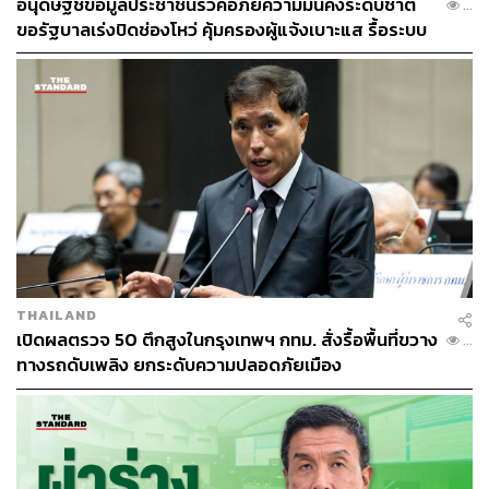
อนุดิษฐ์ชี้ข้อมูลประชาชนรั่วคือภัยความมั่นคงระดับชาติ
...
ขอรัฐบาลเร่งปิดช่องโหว่ คุ้มครองผู้แจ้งเบาะแส รื้อระบบ
นโยบาย ‘พลังงานราคาถูกเพื่อเกษตรกร/ประมง’ เสี่ยง
ใช้งบไซเบอร์
ต่อการสร้างกลุ่มผลประโยชน์ที่กดดันให้ภาครัฐคง
ราคาพลังงานให้อยู่ในระดับต่ำต่อไปในระยะยาว
นโยบายนี้ใช้วงเงินสูงถึง 9-13 หมื่นล้านบาทต่อปี
แม้พรรคกล้าธรรมระบุว่าจะดำเนินการโดย ‘ปรับโครงสร้าง
กองทุนน้ำมันและใช้ Green Finance’ ก็น่าจะไม่ทำให้
โครงการดังกล่าวมีภาระทางการคลังลดลง และน่าจะไม่
สามารถใช้กลไก Green Finance ได้ เพราะไม่ทำให้เกิด
การประหยัดพลังงาน
THAILAND
เปิดผลตรวจ 50 ตึกสูงในกรุงเทพฯ กทม. สั่งรื้อพื้นที่ขวาง
...
นโยบาย ‘ประกันรายได้ประชาชน’ ซึ่งใช้งบประมาณสูง
ทางรถดับเพลิง ยกระดับความปลอดภัยเมือง
ถึง 1.75 หมื่นล้านบาทต่อปี โดยเน้นการประกันรายได้
ของเกษตรกรในแต่ละพื้นที่ เป็นนโยบายที่น่าจะก่อให้
เกิดปัญหา เพราะสร้างแรงจูงใจที่ผิดให้แก่เกษตรกร