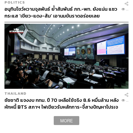
POLITICS
สามารถทำกำไรได้ เช่น สร้างพื้นที่จอดแล้วจร (Park and
อนุทินโชว์หวานจุลพันธ์ ย้ำสัมพันธ์ ภท.-พท. ยังแน่น แซว
...
Ride)
กระแส ‘เขียว-แดง-ส้ม’ เอานมข้นราดอร่อยเลย
นโยบาย ‘Banking for Thais’ (ให้
สินเชื่อดอกเบี้ยต่ำ
และ
แก้ปัญหาหนี้สินประชาชน) ซึ่งใช้วงเงินประมาณ 7.5
พันล้านบาทต่อปีเพื่อ ‘แก้หนี้ประชาชนแบบยั่งยืนผ่าน
สินเชื่อดอกเบี้ยต่ำ’ น่าจะไม่มีความยั่งยืนเพราะไม่ได้แก้
ปัญหาหนี้ที่ต้นเหตุ
ทั้งนี้ หากพรรคกล้าธรรมต้องการให้มีการให้สินเชื่อ ควรใช้
กลไกของธนาคารพาณิชย์ โดยรัฐอาจช่วยประกันสินเชื่อเพื่อ
ให้ได้อัตราดอกเบี้ยที่ลดลง
THAILAND
ชัชชาติ แจงงบ กทม. ปี 70 เหลือใช้จริง 8.6 หมื่นล้าน หลัง
...
หักหนี้ BTS สภาฯ ไฟเขียวรับหลักการ-จี้สางปัญหาโปรเจ
กต์ล่าช้า
เกาะติดความเคลื่อนไหว
เลือกตั้ง 2569
: ข่าวล่าสุด บท
MORE
วิเคราะห์ กติกาการเลือกตั้ง และรายงานสด ผลการเลือกตั้ง