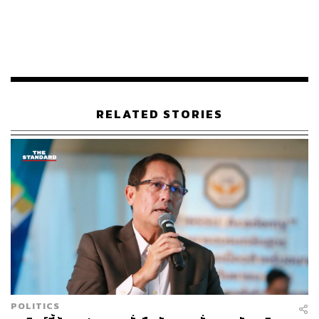
นโยบาย ‘Bangkok Green’ น่าจะสามารถช่วยลดภาระ
ค่าใช้จ่ายในการจัดการขยะ ลดการฝังกลบ และบรรเทา
ผลกระทบด้านสิ่งแวดล้อมและสุขภาพของประชาชน
ในเมืองใหญ่ได้
อย่างไรก็ตาม นโยบายนี้ใช้งบประมาณสูงถึง 2.2 หมื่นล้าน
RELATED STORIES
บาทในระยะเวลา 4 ปี เพื่อผลิตไฟฟ้าเพียง 90-140 เมกะวัตต์
ซึ่งนับว่ามีต้นทุนต่อหน่วยสูงและเสี่ยงที่จะสร้างภาระทางการ
คลังในระยะยาว จึงควรศึกษาความเป็นไปได้ (feasibility
study) ของโครงการอย่างรัดกุมก่อนดำเนินการ
ในขณะที่โครงการ Solar Rooftop ในนโยบายเดียวกันใช้งบ
เพียงประมาณ 1,000 ล้านบาท และสามารถผลิตไฟฟ้าได้ราว
22-28 เมกะวัตต์ จึงมีความเหมาะสมทางการคลังมากกว่า
อย่างชัดเจน
นโยบายที่น่าจะสร้างปัญหาและควรทบทวน
POLITICS