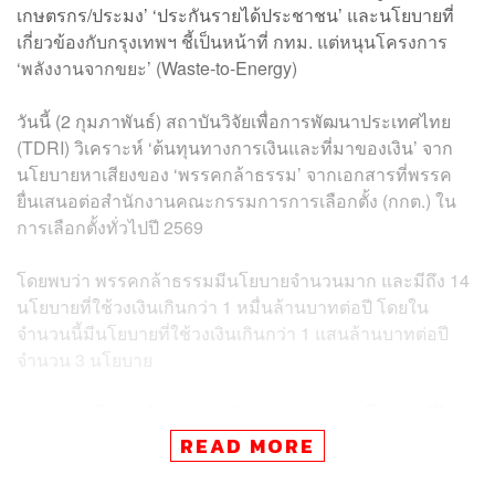
เกษตรกร/ประมง’ ‘ประกันรายได้ประชาชน’ และนโยบายที่
เกี่ยวข้องกับกรุงเทพฯ ชี้เป็นหน้าที่ กทม. แต่หนุนโครงการ
‘พลังงานจากขยะ’ (Waste-to-Energy)
วันนี้ (2 กุมภาพันธ์) สถาบันวิจัยเพื่อการพัฒนาประเทศไทย
(TDRI) วิเคราะห์ ‘ต้นทุนทางการเงินและที่มาของเงิน’ จาก
นโยบายหาเสียงของ ‘พรรคกล้าธรรม’ จากเอกสารที่พรรค
ยื่นเสนอต่อสำนักงานคณะกรรมการการเลือกตั้ง (กกต.) ใน
การเลือกตั้งทั่วไปปี 2569
โดยพบว่า พรรคกล้าธรรมมีนโยบายจำนวนมาก และมีถึง 14
นโยบายที่ใช้วงเงินเกินกว่า 1 หมื่นล้านบาทต่อปี โดยใน
จำนวนนี้มีนโยบายที่ใช้วงเงินเกินกว่า 1 แสนล้านบาทต่อปี
จำนวน 3 นโยบาย
นอกจากนโยบายด้านเกษตรจำนวนมาก เช่น นโยบาย ‘ที่ไหน
มีที่ดินทำกิน ที่นั่นต้องมีน้ำ’ นโยบาย ‘ปุ๋ย-เมล็ดพันธุ์คนละ
READ MORE
ครึ่ง’ นโยบาย ‘พลังงานราคาถูกเพื่อเกษตรกร/ประมง’ และ
นโยบาย ‘แก้หนี้เกษตรกร ฟื้นชีวิตใหม่’ แล้ว พรรคกล้าธรรม