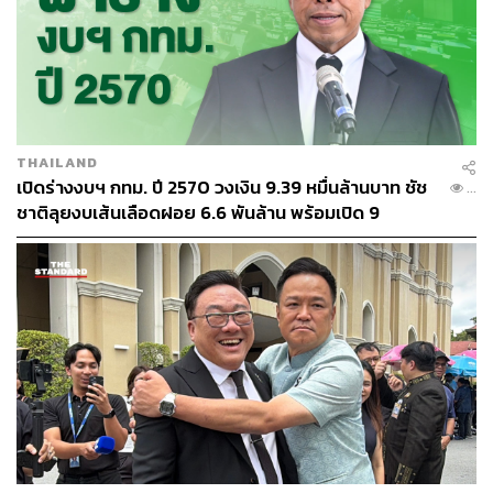
เนื่องจากไม่ว่าจะผลิตสินค้าเกษตรอย่างไร ก็จะได้รายได้ตาม
ที่รัฐประกัน จึงไม่ต้องสนใจเพิ่มประสิทธิภาพการผลิตหรือใช้
เทคโนโลยีสมัยใหม่ และทำให้แรงงานยังคงยึดติดอยู่กับภาค
เกษตรที่มีผลิตภาพต่ำ แทนที่จะเกิดการปรับโครงสร้างออก
จากภาคเกษตร
THAILAND
พรรคกล้าธรรมจึงควรทบทวนนโยบายนี้ให้เหลือเฉพาะการ
เปิดร่างงบฯ กทม. ปี 2570 วงเงิน 9.39 หมื่นล้านบาท ชัช
...
ประกันความเสี่ยงที่เกษตรกรไม่สามารถควบคุมได้ เช่น
ชาติลุยงบเส้นเลือดฝอย 6.6 พันล้าน พร้อมเปิด 9
ความเสี่ยงจากภัยธรรมชาติ
ยุทธศาสตร์พัฒนาเมือง
โครงการเกี่ยวกับกรุงเทพฯ จำนวนมาก เช่น Bangkok
Fix (งานซ่อมเมือง) และ Bangkok Green (โรงกำจัด
ขยะ) น่าจะเป็นงานของ กทม. ไม่ใช่งานของรัฐบาล
กลาง
ในขณะที่โครงการ Bangkok Park (ลงทุนสร้างที่จอดรถเพื่อ
ให้ประชาชนและนักท่องเที่ยว) ควรใช้กลไกตลาดเป็นหลัก
โดยรัฐหนุนเสริมเฉพาะในกรณีที่มีประโยชน์ต่อสังคมแต่ไม่