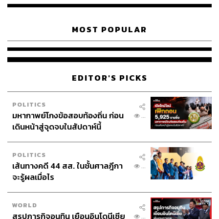
2569 แบบเรียลไทม์ได้ที่นี่
https://thestandard.co/election2569/
MOST POPULAR
f
➤ เว็บไซต์เลือกตั้ง 2569
►
EDITOR'S PICKS
สามารถติดตาม THE STANDARD WEALTH
ผ่านแอปพลิเคชันต่างๆ ที่คุณสะดวกหรือใช้งานอยู่แล้วได้เลย
POLITICS
มหากาพย์โกงข้อสอบท้องถิ่น ก่อน
...
เดินหน้าสู่จุดจบในสัปดาห์นี้
POLITICS
TAGS:
นโยบาย
เลือกตั้ง
พรรคกล้าธรรม
เส้นทางคดี 44 สส. ในชั้นศาลฎีกา
...
สถาบันวิจัยเพื่อการพัฒนาประเทศไทย (TDRI)
จะรู้ผลเมื่อไร
เลือกตั้ง 2569
การเลือกตั้ง
กรุงเทพมหานคร
Green Finance
การหาเสียง
สินเชื่อดอกเบี้ยต่ำ
Solar Rooftop
WORLD
สรุปภารกิจอนุทิน เยือนอินโดนีเซีย
...