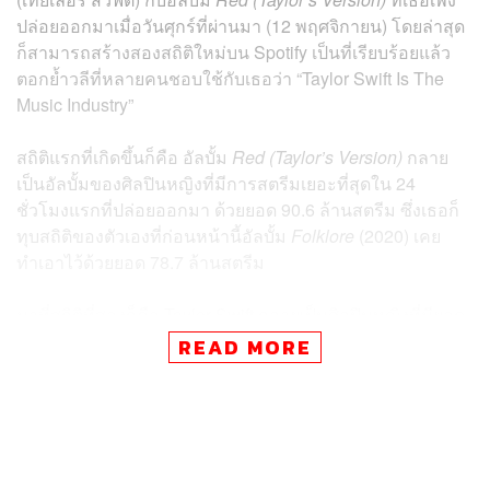
ปล่อยออกมาเมื่อวันศุกร์ที่ผ่านมา (12 พฤศจิกายน) โดยล่าสุด
ก็สามารถสร้างสองสถิติใหม่บน Spotify เป็นที่เรียบร้อยแล้ว
ตอกย้ำวลีที่หลายคนชอบใช้กับเธอว่า “Taylor Swift Is The
Music Industry”
สถิติแรกที่เกิดขึ้นก็คือ อัลบั้ม
Red (Taylor’s Version)
กลาย
เป็นอัลบั้มของศิลปินหญิงที่มีการสตรีมเยอะที่สุดใน 24
ชั่วโมงแรกที่ปล่อยออกมา ด้วยยอด 90.6 ล้านสตรีม ซึ่งเธอก็
ทุบสถิติของตัวเองที่ก่อนหน้านี้อัลบั้ม
Folklore
(2020) เคย
ทำเอาไว้ด้วยยอด 78.7 ล้านสตรีม
มาที่สถิติที่สองก็คือ Taylor Swift กลายเป็นศิลปินหญิงที่มียอด
สตรีมเพลงมากที่สุดในหนึ่งวันเมื่อวันศุกร์ที่ผ่านมาบน Spotify
READ MORE
ด้วย 122.9 ล้านสตรีม ซึ่งหมายความว่าหลังจากที่อัลบั้ม
Red
(Taylor’s Version)
ปล่อยออกมา ก็มีคนสตรีมผลงานอื่นๆ ของ
เธอกว่า 32.3 ล้านครั้ง แถมตอนนี้เพลง
All Too Well (10
Minute Version)
(Taylor’s Version) ก็เปิดตัวที่อันดับ 1 บน
ชาร์ต Top 50 Global ของ Spotify ด้วย ซึ่งก็ทำให้เพลง
Easy