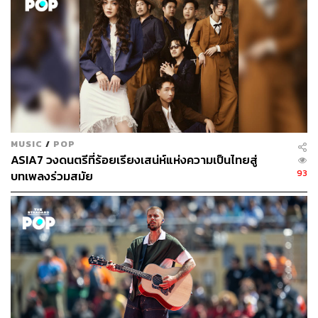
คริสตอฟเฟอร์ สเวนซัน
บรรณาธิการแฟชั่นและคัลเจอร์ต่างประเทศ
ประจำสำนักข่าว THE STANDARD
MUSIC
/
POP
ASIA7 วงดนตรีที่ร้อยเรียงเสน่ห์แห่งความเป็นไทยสู่
93
บทเพลงร่วมสมัย