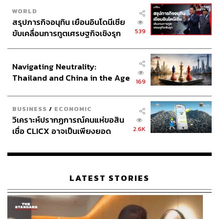
WORLD
สรุปภารกิจอนุทิน เยือนอินโดนีเซีย
539
ขับเคลื่อนการทูตเศรษฐกิจเชิงรุก
ประกาศหุ้นส่วนยุทธศาสตร์ไทย –
อินโดนีเซีย
Navigating Neutrality:
Thailand and China in the Age
169
of a New Global Order
BUSINESS
/
ECONOMIC
วิเคราะห์ปรากฏการณ์คนแห่ขอสิน
2.6K
เชื่อ CLICX อาจเป็นเพียงยอด
ภูเขาน้ำแข็ง ของปัญหาหนี้ครัว
เรือนไทยที่ถูกซุกไว้
LATEST STORIES