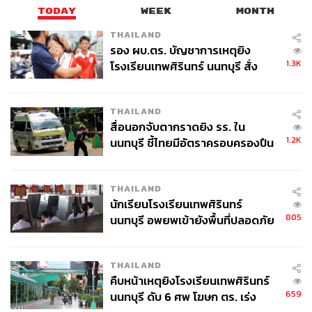
TODAY
WEEK
MONTH
THAILAND
รอง ผบ.ตร. บัญชาการเหตุยิง
1.3K
โรงเรียนเทพศิรินทร์ นนทบุรี สั่ง
ค้นหา 2 รอบยืนยันไร้คนติดค้าง พบ
ศพปู่-ย่าที่บ้านพักผู้ก่อเหตุ
THAILAND
สื่อนอกจับตากราดยิง รร. ใน
1.2K
นนทบุรี ชี้ไทยมีอัตราครอบครองปืน
สูงในระดับต้นของภูมิภาค
THAILAND
นักเรียนโรงเรียนเทพศิรินทร์
805
นนทบุรี อพยพเข้ายังพื้นที่ปลอดภัย
ชั่วคราว หลังเหตุใช้อาวุธปืนภายใน
โรงเรียนคลี่คลาย
THAILAND
คืบหน้าเหตุยิงโรงเรียนเทพศิรินทร์
659
นนทบุรี ดับ 6 ศพ โฆษก ตร. เร่ง