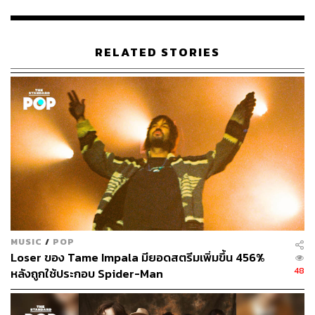
https://variety.com/2021/music/news/taylor-swift-brea
ks-spotify-record-red-taylors-version-streams-123511
1709/
RELATED STORIES
https://mobile.twitter.com/chartdata/status/145960402
1795303435
TAGS:
เพลงสากล
Spotify
Taylor Swift
MUSIC
/
POP
139
Loser ของ Tame Impala มียอดสตรีมเพิ่มขึ้น 456%
48
หลังถูกใช้ประกอบ Spider-Man
ABOUT THE AUTHOR