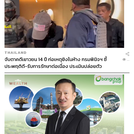
THAILAND
จับตาคดีเยาวชน 14 ปี ก่อเหตุยิงในห้าง กรมพินิจฯ ชี้
...
ประพฤติดี-รับการรักษาต่อเนื่อง ประเมินปล่อยตัว