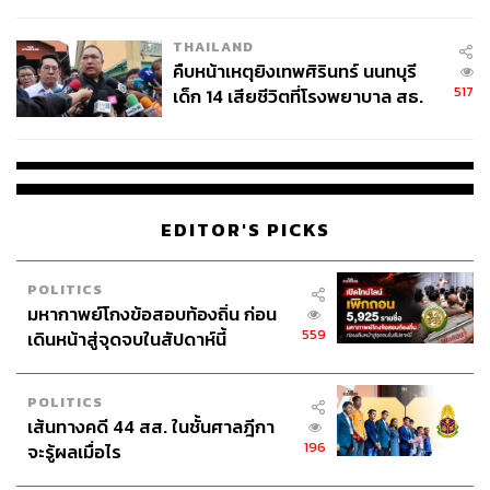
สอบปมขโมยปืนปู่ก่อเหตุ
THAILAND
คืบหน้าเหตุยิงเทพศิรินทร์ นนทบุรี
517
เด็ก 14 เสียชีวิตที่โรงพยาบาล สธ.
ยืนยันครูเสียชีวิต 5 ราย เจ็บ 22
ราย
EDITOR'S PICKS
POLITICS
มหากาพย์โกงข้อสอบท้องถิ่น ก่อน
559
เดินหน้าสู่จุดจบในสัปดาห์นี้
POLITICS
เส้นทางคดี 44 สส. ในชั้นศาลฎีกา
196
จะรู้ผลเมื่อไร