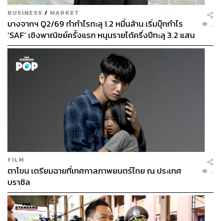
BUSINESS
/
MARKET
บางจากฯ Q2/69 ทำกำไรทะลุ 1.2 หมื่นล้าน เริ่มบุ๊กกำไร
...
‘SAF’ เชิงพาณิชย์ครั้งแรก หนุนรายได้ครึ่งปีทะลุ 3.2 แสน
ล้าน
FILM
ตาโขน เตรียมฉายที่เทศกาลภาพยนตร์ไทย ณ ประเทศ
...
บราซิล