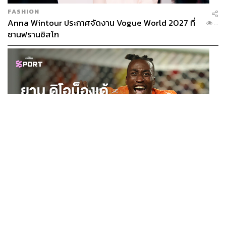
FASHION
Anna Wintour ประกาศจัดงาน Vogue World 2027 ที่
...
ซานฟรานซิสโก
SPORT
ยาน ดิโอม็องเด้ 2 ปีก่อนยังไร้สโมสรอาชีพ สู่นักเตะค่าตัว
...
125 ล้านยูโร กับคำสัญญาถึงน้องสาวผู้ล่วงลับ