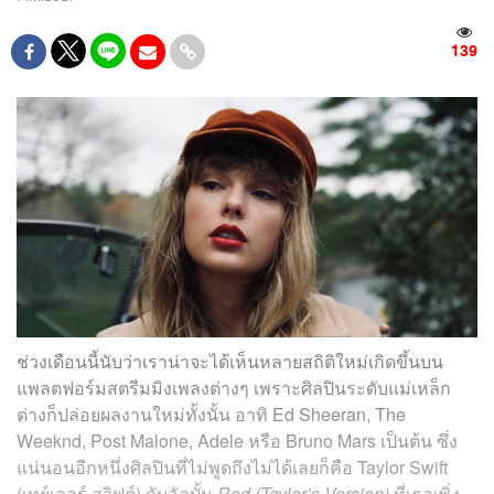
139
ช่วงเดือนนี้นับว่าเราน่าจะได้เห็นหลายสถิติใหม่เกิดขึ้นบน
แพลตฟอร์มสตรีมมิงเพลงต่างๆ เพราะศิลปินระดับแม่เหล็ก
ต่างก็ปล่อยผลงานใหม่ทั้งนั้น อาทิ Ed Sheeran, The
Weeknd, Post Malone, Adele หรือ Bruno Mars เป็นต้น ซึ่ง
แน่นอนอีกหนึ่งศิลปินที่ไม่พูดถึงไม่ได้เลยก็คือ Taylor Swift
(เทย์เลอร์ สวิฟต์)
กับอัลบั้ม
Red (Taylor’s Version)
ที่เธอเพิ่ง