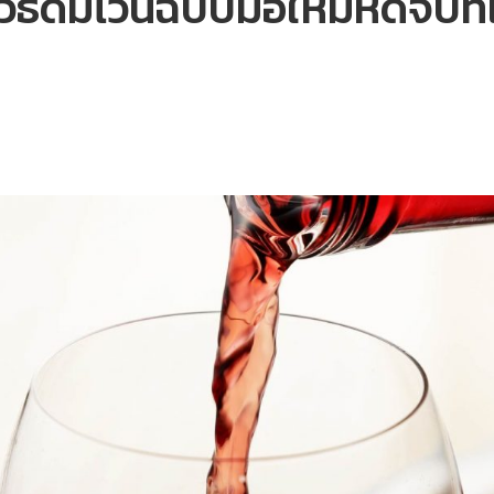
 วิธีดื่มไวน์ฉบับมือใหม่หัดจิบที