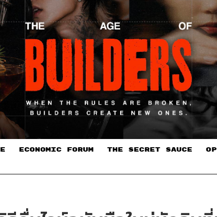
E
ECONOMIC FORUM
THE SECRET SAUCE​
OP