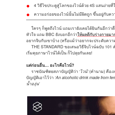
4 วิธีไขประตูสู่โลกของไวน์ด้วย 4S แสนง่ายที่
ความอร่อยของไวน์นั้นไม่มีผิดถูก ขึ้นอยู่กั
ใครๆ ก็พูดถึงไวน์ แถมเรายังเคยได้ยินกันอีกว่าดื
หัวใจ แถม BBC ยังบอกอีกว่า
ให้ผลดีกับร่างกายมาก
อยากจิบกับเขาบ้าง (หรือแม้ว่าอยากจะประดับความรู้เ
THE STANDARD ขอเสนอวิธีจิบไวน์ฉบับ 101 สำหรับม
เริ่มคุยภาษาไวน์ได้เป็น ก็ไปลุยกันเลย!
แต่ก่อนอื่น… อะไรคือไวน์?
ราชบัณฑิตยสภาบัญญัติว่า
‘ไวน์’
(คำนาม) คือ
เห
บัญญัติเอาไว้ว่า
‘An alcoholic drink made from fe
น้ำองุ่น’