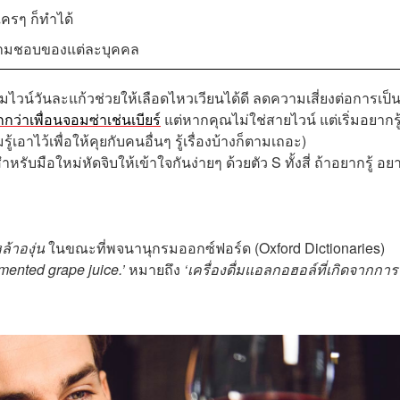
ใครๆ ก็ทำได้
บความชอบของแต่ละบุคคล
่มไวน์วันละแก้วช่วยให้เลือดไหวเวียนได้ดี ลดความเสี่ยงต่อการเป
กว่าเพื่อนจอมซ่าเช่นเบียร์
แต่หากคุณไม่ใช่สายไวน์ แต่เริ่มอยากรู
อาไว้เพื่อให้คุยกับคนอื่นๆ รู้เรื่องบ้างก็ตามเถอะ)
ือใหม่หัดจิบให้เข้าใจกันง่ายๆ ด้วยตัว S ทั้งสี่ ถ้าอยากรู้ อย
ล้าองุ่น
ในขณะที่พจนานุกรมออกซ์ฟอร์ด (Oxford Dictionaries)
rmented grape juice.’
หมายถึง
‘เครื่องดื่มแอลกอฮอล์ที่เกิดจากกา