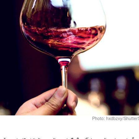
Photo: hxdbzxy/Shutter