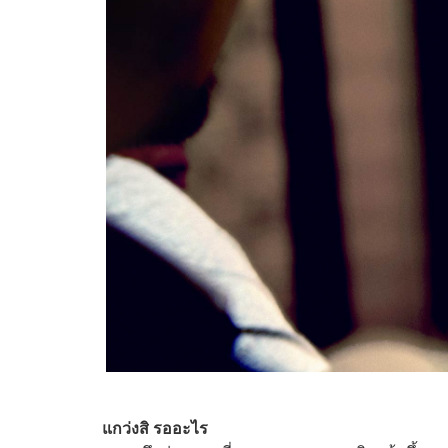
แกว่งสิ รออะไร