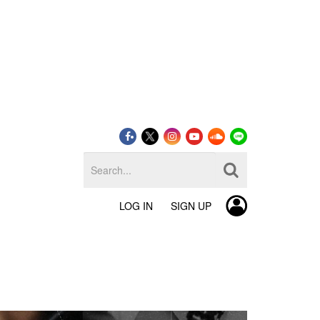
LOG IN
SIGN UP