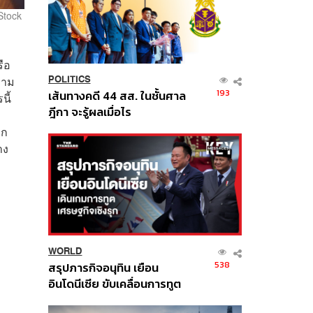
Stock
รือ
วาม
POLITICS
193
เส้นทางคดี 44 สส. ในชั้นศาล
นี้
ฎีกา จะรู้ผลเมื่อไร
าก
าง
WORLD
538
สรุปภารกิจอนุทิน เยือน
อินโดนีเซีย ขับเคลื่อนการทูต
เศรษฐกิจเชิงรุก ประกาศหุ้น