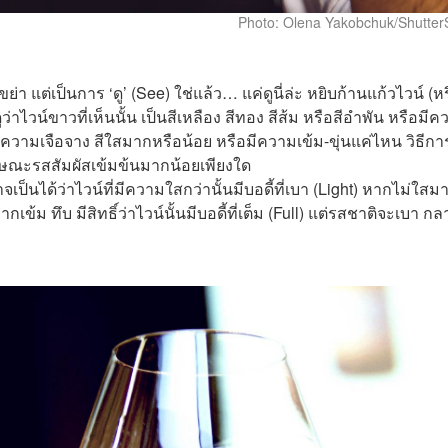
Photo: Olena Yakobchuk/Shutter
ขย่า แต่เป็นการ ‘ดู’ (See) ใช่แล้ว… แค่ดูนี่ล่ะ หยิบก้านแก้วไวน์ (ห
าไวน์ขาวที่เห็นนั้น เป็นสีเหลือง สีทอง สีส้ม หรือสีอำพัน หรือมีค
ความเจือจาง สีใสมากหรือน้อย หรือมีความเข้ม-ขุ่นแค่ไหน วิธีการ
ลักษณะรสสัมผัสเข้มข้นมากน้อยเพียงใด
จเป็นได้ว่าไวน์ที่มีความใสกว่านั้นมีบอดี้ที่เบา (Light) หากไม่ใสม
ม ทึบ มีสิทธิ์ว่าไวน์นั้นมีบอดี้ที่เต็ม (Full) แต่รสชาติจะเบา กล