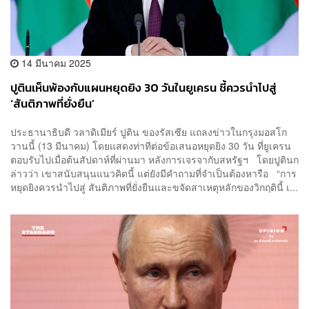
14 มีนาคม 2025
ปูตินเห็นพ้องกับแผนหยุดยิง 30 วันในยูเครน ชี้ควรนำไปสู่
‘สันติภาพที่ยั่งยืน’
ประธานาธิบดี วลาดิเมียร์ ปูติน ของรัสเซีย แถลงข่าวในกรุงมอสโก
วานนี้ (13 มีนาคม) โดยแสดงท่าทีต่อข้อเสนอหยุดยิง 30 วัน ที่ยูเครน
ตอบรับไปเมื่อต้นสัปดาห์ที่ผ่านมา หลังการเจรจากับสหรัฐฯ โดยปูตินก
ล่าวว่า เขาสนับสนุนแนวคิดนี้ แต่ยังมีคำถามที่จำเป็นต้องหารือ “การ
หยุดยิงควรนำไปสู่ ​​สันติภาพที่ยั่งยืนและขจัดสาเหตุหลักของวิกฤตินี้ เ...