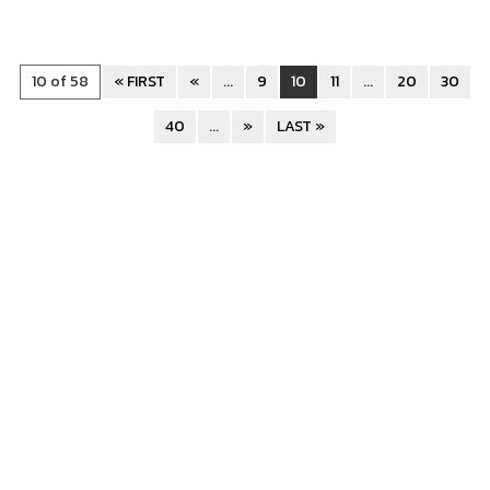
10 of 58
« FIRST
«
...
9
10
11
...
20
30
40
...
»
LAST »