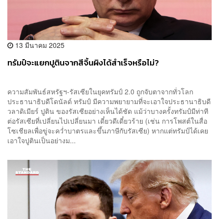
13 มีนาคม 2025
ทรัมป์จะแยกปูตินจากสีจิ้นผิงได้สำเร็จหรือไม่?
ความสัมพันธ์สหรัฐฯ-รัสเซียในยุคทรัมป์ 2.0 ถูกจับตาจากทั่วโลก
ประธานาธิบดีโดนัลด์ ทรัมป์ มีความพยายามที่จะเอาใจประธานาธิบดี
วลาดิเมียร์ ปูติน ของรัสเซียอย่างเห็นได้ชัด แม้ว่าบางครั้งทรัมป์มีท่าที
ต่อรัสเซียที่เปลี่ยนไปเปลี่ยนมา เดี๋ยวดีเดี๋ยวร้าย (เช่น การโพสต์ในสื่อ
โซเชียลเพื่อขู่จะคว่ำบาตรและขึ้นภาษีกับรัสเซีย) หากแต่ทรัมป์ได้เคย
เอาใจปูตินเป็นอย่างม...