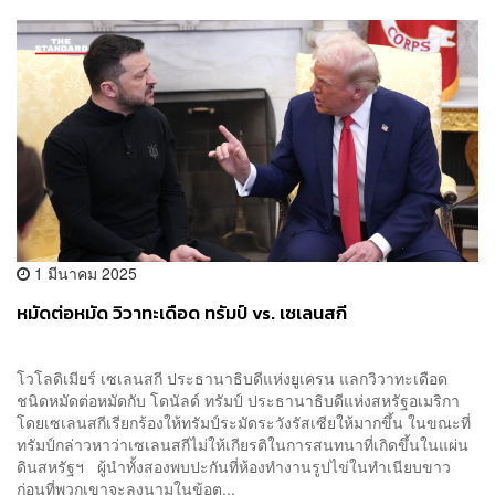
1 มีนาคม 2025
หมัดต่อหมัด วิวาทะเดือด ทรัมป์ vs. เซเลนสกี
โวโลดิเมียร์ เซเลนสกี ประธานาธิบดีแห่งยูเครน แลกวิวาทะเดือด
ชนิดหมัดต่อหมัดกับ โดนัลด์ ทรัมป์ ประธานาธิบดีแห่งสหรัฐอเมริกา
โดยเซเลนสกีเรียกร้องให้ทรัมป์ระมัดระวังรัสเซียให้มากขึ้น ในขณะที่
ทรัมป์กล่าวหาว่าเซเลนสกีไม่ให้เกียรติในการสนทนาที่เกิดขึ้นในแผ่น
ดินสหรัฐฯ ผู้นำทั้งสองพบปะกันที่ห้องทำงานรูปไข่ในทำเนียบขาว
ก่อนที่พวกเขาจะลงนามในข้อต...