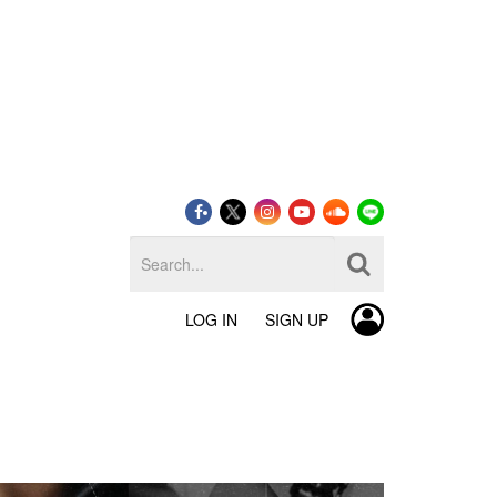
LOG IN
SIGN UP