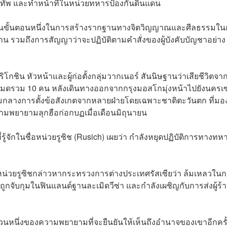
ทัพ และทำหน้าที่ในหน่วยทหารป้องกันดินแดน
เป็นขั้นตอนหนึ่งในการสร้างรากฐานทางจิตวิญญาณและศีลธรรมใ
าน รวมถึงการสัญญาว่าจะปฏิบัติตามคำสั่งของผู้บังคับบัญชาอย่าง
ิโกชิน หัวหน้าและผู้ก่อตั้งกลุ่มวากเนอร์ สันนิษฐานว่าเสียชีวิตจา
ั้งหมดรวม 10 คน หลังเดินทางออกจากกรุงมอสโกมุ่งหน้าไปยังนครเ
า ท่ามกลางการตั้งข้อสังเกตจากหลายฝ่ายโดยเฉพาะชาติตะวันตก ที่มอ
วามพยายามลุกฮือก่อกบฏเมื่อเดือนมิถุนายน
ู้จักในชื่อหน่วยรูซิช (Rusich) เผยว่า กำลังหยุดปฏิบัติการทางท
่วยรูซิชกล่าวหากระทรวงการต่างประเทศรัสเซียว่า ล้มเหลวใน
ผู้ถูกจับกุมในฟินแลนด์ฐานละเมิดวีซ่า และกำลังเผชิญกับการส่งผู้ร้
ส่วนหนึ่งของความพยายามที่จะยืนยันให้เห็นถึงอำนาจของเขาอีกครั