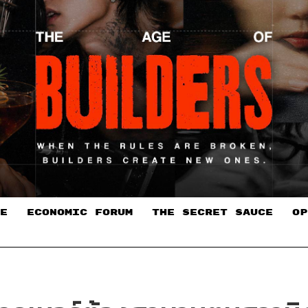
E
ECONOMIC FORUM
THE SECRET SAUCE​
OP