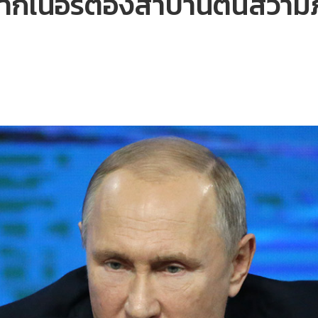
งวากเนอร์ต้องสาบานตนสวามิภั