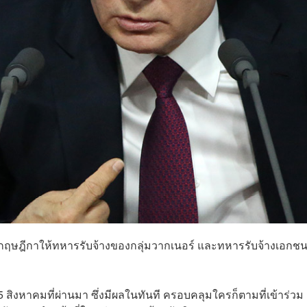
าศกฤษฎีกาให้ทหารรับจ้างของกลุ่มวากเนอร์ และทหารรับจ้างเอกช
25 สิงหาคมที่ผ่านมา ซึ่งมีผลในทันที ครอบคลุมใครก็ตามที่เข้าร่วม