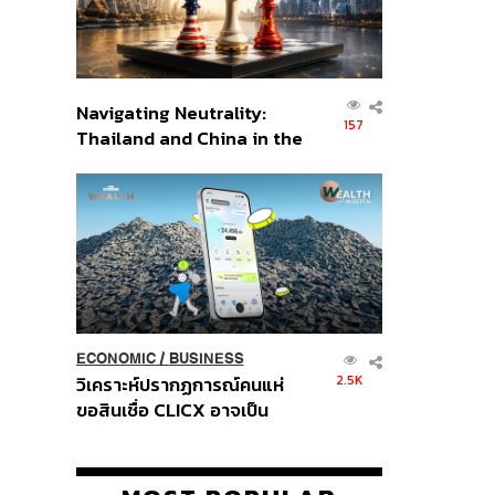
Navigating Neutrality:
157
Thailand and China in the
Age of a New Global
Order
ECONOMIC
/
BUSINESS
2.5K
วิเคราะห์ปรากฏการณ์คนแห่
ขอสินเชื่อ CLICX อาจเป็น
เพียงยอดภูเขาน้ำแข็ง ของ
ปัญหาหนี้ครัวเรือนไทยที่ถูกซุก
ไว้