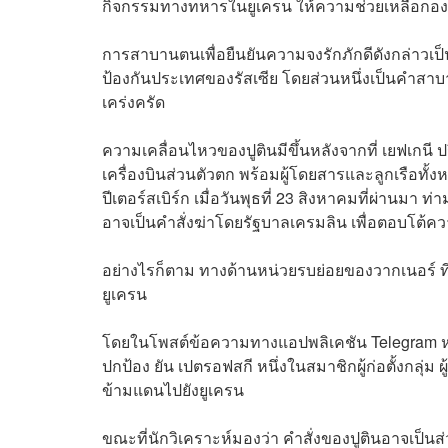
กิจกรรมทางทหารในยูเครน ให้ความช่วยเหลือกอง
การสาบานตนเพื่อยืนยันความจงรักภักดีดังกล่าว
ป้องกันประเทศของรัสเซีย โดยส่วนหนึ่งเป็นคำสาบ
เคร่งครัด
ความเคลื่อนไหวของปูตินมีขึ้นหลังจากที่ เยฟเกนี ปร
เครื่องบินส่วนตัวตก พร้อมผู้โดยสารและลูกเรือท
ปีเตอร์สเบิร์ก เมื่อวันพุธที่ 23 สิงหาคมที่ผ่านม
อาจเป็นคำสั่งฆ่าโดยรัฐบาลเครมลิน เพื่อตอบโต้ค
อย่างไรก็ตาม ทางด้านหน่วยรบย่อยของวากเนอร์ ที่ร
ยูเครน
โดยในโพสต์ข้อความทางแอปพลิเคชัน Telegram หน
ปกป้อง ยัน เปตรอฟสกี หนึ่งในสมาชิกผู้ก่อตั้งกลุ่ม 
ข้ามแดนไปยังยูเครน
ขณะที่นักวิเคราะห์มองว่า คำสั่งของปูตินอาจเป็น