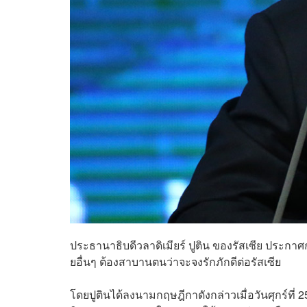
ประธานาธิบดีวลาดิเมียร์ ปูติน ของรัสเซีย ประก
ยอื่นๆ ต้องสาบานตนว่าจะจงรักภักดีต่อรัสเซีย
โดยปูตินได้ลงนามกฤษฎีกาดังกล่าวเมื่อวันศุกร์ที่ 