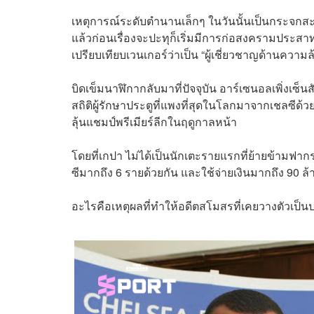
เหตุการณ์ระดับตำนานเล็กๆ ในวันนั้นเป็นกระจกสะท
แล้วก่อนเรื่องจะปะทุก็เริ่มมีการก่อสงครามประส
เปรียบเทียบเวนเกอร์ว่าเป็น “ผู้เชี่ยวชาญด้านความล้
บิดเข็มนาฬิกากลับมาที่ปัจจุบัน อาร์เซนอลเพิ่งเซ
สถิติผู้รักษาประตูที่แพงที่สุดในโลกมาจากเชลซีด้ว
ลุ้นแชมป์พรีเมียร์ลีกในฤดูกาลหน้า
โดยที่เกปา ไม่ได้เป็นนักเตะรายแรกที่ย้ายข้ามฟา
ซีมากถึง 6 รายด้วยกัน และใช้จ่ายเงินมากถึง 90 ล
อะไรคือเหตุผลที่ทำให้อดีตสโมสรที่เคยวางตัวเป็นป