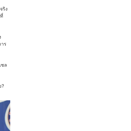
จริง
ี่
ง
บการ
กเชล
ว?