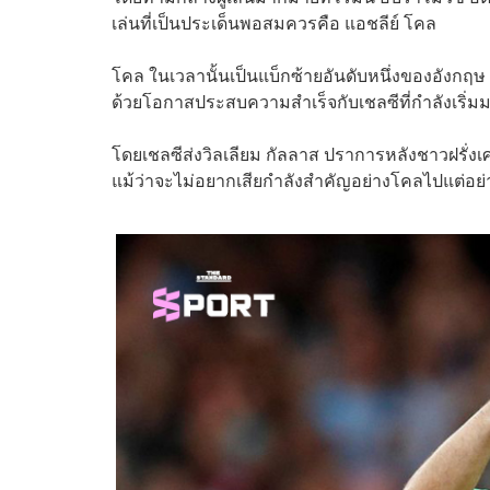
เล่นที่เป็นประเด็นพอสมควรคือ แอชลีย์ โคล
โคล ในเวลานั้นเป็นแบ็กซ้ายอันดับหนึ่งของอังกฤษ เ
ด้วยโอกาสประสบความสำเร็จกับเชลซีที่กำลังเริ่ม
โดยเชลซีส่งวิลเลียม กัลลาส ปราการหลังชาวฝรั่งเศ
แม้ว่าจะไม่อยากเสียกำลังสำคัญอย่างโคลไปแต่อย่า