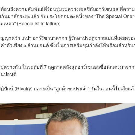
้อนถึงความสัมพันธ์ที่ร้อนรุ่มระหว่างเชลซีกับอาร์เซนอล ที่ความ
าทกันมาสักระยะแล้ว กับประโยคอมตะหนึ่งของ “The Special One” ท
มเหลว” (Specialist in failure)
็นสัญญาคว้า เกปา อาร์ริซาบาลากา ผู้รักษาประตูชาวสเปนที่เคยครอ
ยค่าตัวเพียง 5 ล้านปอนด์ ซึ่งเป็นการเสริมขุมกำลังให้พร้อมสำหรั
กระหว่างกัน ในระดับที่ 7 ฤดูกาลหลังสุดอาร์เซนอลซื้อนักเตะมาจา
้านปอนด์
ฏิปักษ์ (Rivalry) กลายเป็น “ลูกค้าขาประจำ” กันในตอนนี้ไปเสียแล้