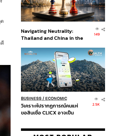
ูด
Navigating Neutrality:
149
Thailand and China in the
ดี
Age of a New Global
Order
BUSINESS
/
ECONOMIC
2.5K
วิเคราะห์ปรากฏการณ์คนแห่
ขอสินเชื่อ CLICX อาจเป็น
เพียงยอดภูเขาน้ำแข็ง ของ
ปัญหาหนี้ครัวเรือนไทยที่ถูกซุก
ไว้