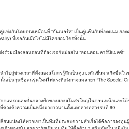
ู่แข่งกันโดยตรงเหมือนที่ “กันเนอร์ส” เป็นคู่แค้นกับท็อตแนม ฮอต
ry) ที่เจอกันเมื่อไรไม่มีใครยอมใครทั้งนั้น
่แข่งร่วมเมืองลอนดอนที่ต้องเจอกันบ่อยใน “ลอนดอน ดาร์บีแมตช์”
นำไปสู่ช่วงเวลาที่ทั้งสองสโมสรรู้สึกเป็นคู่แข่งกันขึ้นมาเกิดขึ้นใน
ะนั้นเป็นกุนซือคนรุ่นใหม่ไฟแรงที่เก่งกาจสมฉายา “The Special O
้ามาสอดแทรกและคั่นกลางศึกของสองสโมสรใหญ่ในตอนเหนือและใต้
ที่ช่วงชิงความเป็นหนึ่งมายาวนานตั้งแต่กลางทศวรรษที่ 90
เปลี่ยนแปลงให้พวกเขาเป็นทีมที่ประสบความสำเร็จได้คือการลงทุนผู้
จ้าของสโมสรชาวรัสเซีย ทุ่มเงินให้ซื้อตัวมาเสริมทัพนั้น หนึ่งในผู