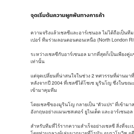
จุดเริ่มต้นความผูกพันทางการค้า
ความจริงแล้วเชลซีและอาร์เซนอล ไม่ได้ถือเป็นทีมค
เปอร์ ทีมร่วมลอนดอนตอนเหนือ (North London Rival
ระหว่างเชลซีกับอาร์เซนอล มากที่สุดก็เป็นเพียงคู
เท่านั้น
แต่จุดเปลี่ยนที่น่าสนใจในช่วง 2 ทศวรรษที่ผ่านมาที่
หลังจากปี 2004 ที่เชลซีได้โชเซ มูรินโญ ซึ่งในขณ
เข้ามาคุมทีม
โดยเชลซีของมูรินโญ กลายเป็น “ตัวแปร” ที่เข
อังกฤษอย่างแมนเชสเตอร์ ยูไนเต็ด และอาร์เซนอล 
สำหรับทีมที่ไร้รากความสำเร็จอย่างเชลซี สิ่งที่จะ
โดยท่ามกลางผู้เล่นมากมายที่โรมัน อบราโมวิช อดีตเ