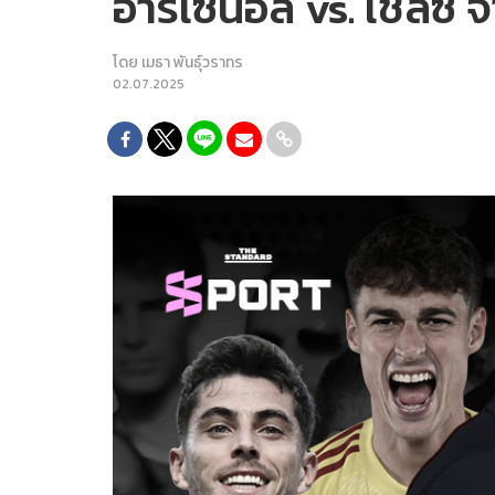
อาร์เซนอล vs. เชลซี จ
โดย
เมธา พันธุ์วราทร
02.07.2025