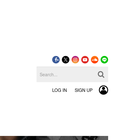
LOG IN
SIGN UP