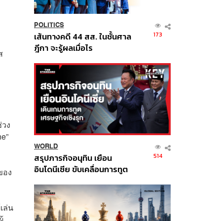
POLITICS
173
เส้นทางคดี 44 สส. ในชั้นศาล
ฎีกา จะรู้ผลเมื่อไร
ส
ช่วง
ne”
WORLD
514
สรุปภารกิจอนุทิน เยือน
อินโดนีเซีย ขับเคลื่อนการทูต
ของ
เศรษฐกิจเชิงรุก ประกาศหุ้น
ส่วนยุทธศาสตร์ไทย –
อินโดนีเซีย
เล่น
้