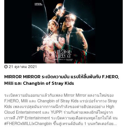
21 ตุลาคม 2021
MIRROR MIRROR ระเบิดความมัน แรปให้ลิ้นพันกับ F.HERO,
Milli และ Changbin of Stray Kids
ระเบิดความมันออกมาแล้วกับเพลง Mirror Mirror ผลงานใหม่ของ
F.HERO, Milli และ Changbin of Stray Kids แรปเปอร์จากวง Stray
Kids เพลงแรปสุดมันจากการผนึกกำลังของค่ายฮิปฮอปอย่าง High
Cloud Entertainment และ YUPP! ร่วมกับค่ายเพลงยักษ์ใหญ่จาก
เกาหลี JYP Entertainment ระเบิดความดุเดือดจนหยุดโยกไม่ได้ จน
#FHEROxMILLIxChangbin ขึ้นสู่เทรนด์อันดับ 1 บนทวิตเตอร์อย...