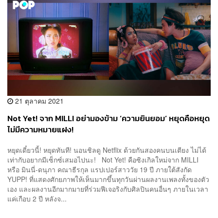
21 ตุลาคม 2021
Not Yet! จาก MILLI อย่ามองข้าม ‘ความยินยอม’ หยุดคือหยุด
ไม่มีความหมายแฝง!
หยุดเดี๋ยวนี้! หยุดทันที! นอนชิลดู Netflix ด้วยกันสองคนบนเตียง ไม่ได้
เท่ากับอยากมีเซ็กซ์เสมอไปนะ! Not Yet! คือซิงเกิลใหม่จาก MILLI
หรือ มินนี่-ดนุภา คณาธีรกุล แรปเปอร์สาววัย 19 ปี ภายใต้สังกัด
YUPP! ที่แสดงศักยภาพให้เห็นมากขึ้นทุกวันผ่านผลงานเพลงทั้งของตัว
เอง และผลงานอีกมากมายที่ร่วมฟีเจอริงกับศิลปินคนอื่นๆ ภายในเวลา
แค่เกือบ 2 ปี หลังจ...