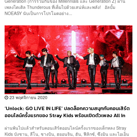
Generation (การรวมกันของ Millennials และ Generation Z) ผ่าน
เพลงไตเติล Thunderous ที่เต็มไปด้วยเสน่ห์และพลัง! อัลบั้ม
NOEASY นับเป็นการโปรโมตอย่าง...
23 พฤศจิกายน 2020
‘Unlock: GO LIVE IN LIFE’ ปลดล็อกความสนุกกับคอนเสิร์ต
ออนไลน์ครั้งแรกของ Stray Kids พร้อมเปิดตัวเพลง All In
เวอร์ชันเกาหลี!
ผ่านพ้นไปแล้วสำหรับคอนเสิร์ตออนไลน์ครั้งแรกของเด็กหลง Stray
Kids บังชาน, ลีโน, ชางบิน, ฮยอนจิน, ฮัน, ฟีลิกซ์, ซึงมิน และไอเอ็น