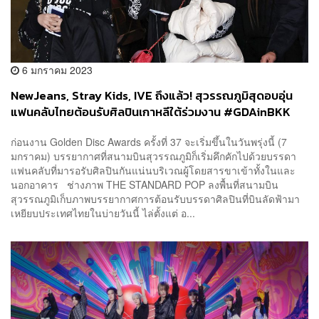
6 มกราคม 2023
NewJeans, Stray Kids, IVE ถึงแล้ว! สุวรรณภูมิสุดอบอุ่น
แฟนคลับไทยต้อนรับศิลปินเกาหลีใต้ร่วมงาน #GDAinBKK
เนืองแน่น!
ก่อนงาน Golden Disc Awards ครั้งที่ 37 จะเริ่มขึ้นในวันพรุ่งนี้ (7
มกราคม) บรรยากาศที่สนามบินสุวรรณภูมิก็เริ่มคึกคักไปด้วยบรรดา
แฟนคลับที่มารอรับศิลปินกันแน่นบริเวณผู้โดยสารขาเข้าทั้งในและ
นอกอาคาร ช่างภาพ THE STANDARD POP ลงพื้นที่สนามบิน
สุวรรณภูมิเก็บภาพบรรยากาศการต้อนรับบรรดาศิลปินที่บินลัดฟ้ามา
เหยียบประเทศไทยในบ่ายวันนี้ ไล่ตั้งแต่ อ...