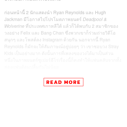
ก่อนหน้านี้ 2 นักแสดงนำ Ryan Reynolds และ Hugh
Jackman มีโอกาสไปโปรโมตภาพยนตร์
Deadpool &
Wolverine
ที่ประเทศเกาหลีใต้ แล้วก็ได้พบกับ 2 สมาชิกของ
วงอย่าง Felix และ Bang Chan ซึ่งพวกเขาก็ร่วมถ่ายวิดีโอ
สนุกๆ และโพสต์ลง Instagram ด้วยกัน นอกจากนี้ Ryan
Reynolds ก็มักจะให้สัมภาษณ์อยู่บ่อยๆ ว่า เขาชอบวง Stray
Kids เป็นอย่างมาก ดังนั้นการที่เพลงของวงได้มาเป็นส่วน
หนึ่งในภาพยนตร์ซูเปอร์ฮีโร่เรื่องนี้ก็คงทำให้แฟนคลับจากทั้ง
สองแฟนด้อมปลื้มกันไม่น้อย
ส่วนเพลงประกอบอื่นๆ ก็น่าสนใจเช่นเดียวกัน เพราะในราย
READ MORE
ชื่อซาวด์แทร็กกว่า 18 เพลงนั้นมีทั้งเพลง
The Greatest
Show
ที่นักแสดง Hugh Jackman, Zac Efron และ Zendaya
เคยร้องไว้ในภาพยนตร์
The Greatest Showman
,
Bye Bye
Bye
ของวง NSYNC,
I’m With You
จาก Avril Lavigne,
Iris
ของ Goo Goo Dolls,
The Power of Love
จาก Huey Lewis
& The News และอีกมากมายที่จะมาเติมเต็มภาพยนตร์ซู