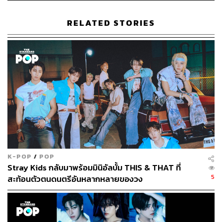
RELATED STORIES
699
ABOUT THE AUTHOR
ภัทรณกัญ อนันเต่า
กองบรรณาธิการคัลเจอร์ สำนักข่าว THE
STANDARD
K-POP
/
POP
Stray Kids กลับมาพร้อมมินิอัลบั้ม THIS & THAT ที่
5
สะท้อนตัวตนดนตรีอันหลากหลายของวง