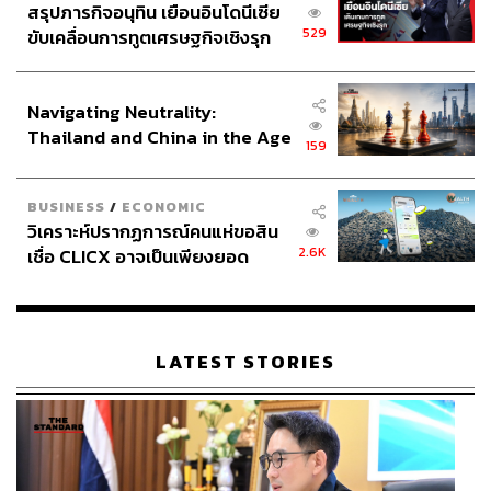
สรุปภารกิจอนุทิน เยือนอินโดนีเซีย
529
ขับเคลื่อนการทูตเศรษฐกิจเชิงรุก
ประกาศหุ้นส่วนยุทธศาสตร์ไทย –
อินโดนีเซีย
Navigating Neutrality:
Thailand and China in the Age
159
of a New Global Order
BUSINESS
/
ECONOMIC
วิเคราะห์ปรากฏการณ์คนแห่ขอสิน
2.6K
เชื่อ CLICX อาจเป็นเพียงยอด
ภูเขาน้ำแข็ง ของปัญหาหนี้ครัว
เรือนไทยที่ถูกซุกไว้
LATEST STORIES