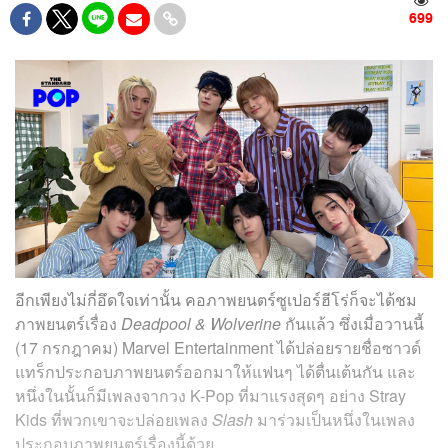
699
อีกเพียงไม่กี่อึดใจเท่านั้น คอภาพยนตร์ซูเปอร์ฮีโร่ก็จะได้ชม
ภาพยนตร์เรื่อง
Deadpool & Wolverine
กันแล้ว ซึ่งเมื่อวานนี้
(17 กรกฎาคม) Marvel Entertainment ได้ปล่อยรายชื่อซาวด์
แทร็กประกอบภาพยนตร์ออกมาให้แฟนๆ ได้ตื่นเต้นกัน และ
หนึ่งในนั้นก็มีเพลงจากวง K-Pop ที่มาแรงสุดๆ อย่าง Stray
Kids ที่พวกเขาจะปล่อยเพลง
Slash
มาร่วมเป็นหนึ่งในเพลง
ประกอบภาพยนตร์เรื่องนี้ด้วย