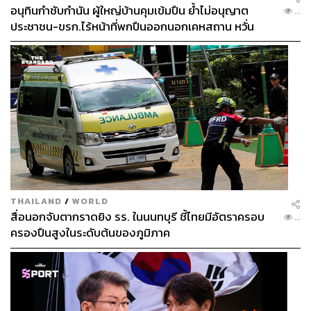
อนุทินกำชับกำนัน ผู้ใหญ่บ้านคุมเข้มปืน ย้ำไม่อนุญาต
...
ประชาชน-ขรก.ไร้หน้าที่พกปืนออกนอกเคหสถาน หวั่น
พฤติกรรมลอกเลียนแบบ จ่อลงพื้นที่เกิดเหตุ
THAILAND
/
WORLD
สื่อนอกจับตากราดยิง รร. ในนนทบุรี ชี้ไทยมีอัตราครอบ
...
ครองปืนสูงในระดับต้นของภูมิภาค