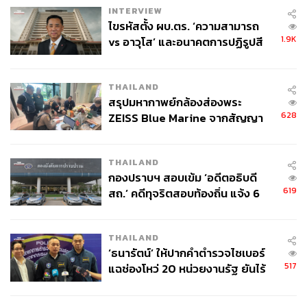
INTERVIEW
ไขรหัสตั้ง ผบ.ตร. ‘ความสามารถ
1.9K
vs อาวุโส’ และอนาคตการปฏิรูปสี
กากี กับ พล.ต.อ. เอก อังสนานนท์
THAILAND
สรุปมหากาพย์กล้องส่องพระ
628
ZEISS Blue Marine จากสัญญา
ผลิต 8.3 ล้าน สู่ข้อพิพาท ‘มา
เวลล์ฯ’ ฟ้อง ‘โทน บางแค’ ผิดนัด
THAILAND
จ่ายหนี้-แอบระบุแบรนด์
กองปราบฯ สอบเข้ม ‘อดีตอธิบดี
619
สถ.’ คดีทุจริตสอบท้องถิ่น แจ้ง 6
ข้อหาหนัก จ่อชง ป.ป.ช. 12 ส.ค. นี้
THAILAND
‘ธนารัตน์’ ให้ปากคำตำรวจไซเบอร์
517
แฉช่องโหว่ 20 หน่วยงานรัฐ ยันไร้
นัยทางการเมือง