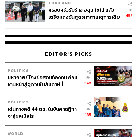
THAILAND
ครอบครัวรับร่าง ฮลุน โซโล่ แล้ว
482
เตรียมส่งชันสูตรหาสาเหตุการเสีย
ชีวิต
EDITOR'S PICKS
POLITICS
มหากาพย์โกงข้อสอบท้องถิ่น ก่อน
540
เดินหน้าสู่จุดจบในสัปดาห์นี้
POLITICS
เส้นทางคดี 44 สส. ในชั้นศาลฎีกา
185
จะรู้ผลเมื่อไร
WORLD