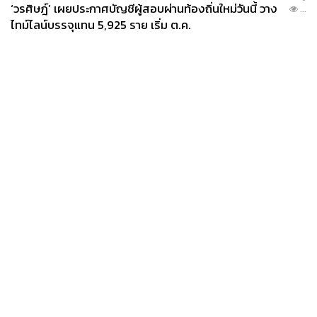
‘วรศิษฎ์’ เผยประกาศบัญชีผู้สอบผ่านท้องถิ่นใหม่วันนี้ วาง
...
ไทม์ไลน์บรรจุแทน 5,925 ราย เริ่ม ต.ค.
News
Wealth
Pop
Podcast
Video
Now
Opinion
Careers
Events
Privacy
About
Contact
Policy
FOR
ADVERTISING
MEMBERSHIP