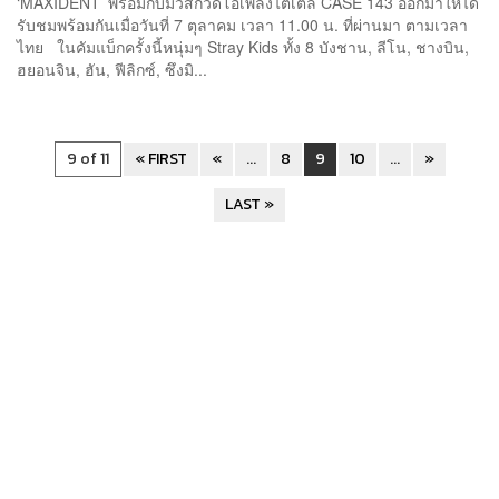
‘MAXIDENT’ พร้อมกับมิวสิกวิดีโอเพลงไตเติล CASE 143 ออกมาให้ได้
รับชมพร้อมกันเมื่อวันที่ 7 ตุลาคม เวลา 11.00 น. ที่ผ่านมา ตามเวลา
ไทย ในคัมแบ็กครั้งนี้หนุ่มๆ Stray Kids ทั้ง 8 บังชาน, ลีโน, ชางบิน,
ฮยอนจิน, ฮัน, ฟีลิกซ์, ซึงมิ...
9 of 11
« FIRST
«
...
8
9
10
...
»
LAST »