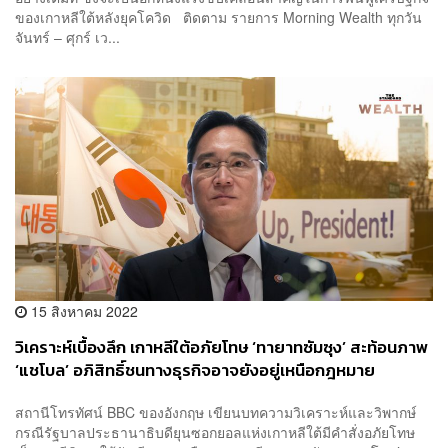
ของเกาหลีใต้หลังยุคโควิด ติดตาม รายการ Morning Wealth ทุกวัน
จันทร์ – ศุกร์ เว...
15 สิงหาคม 2022
วิเคราะห์เบื้องลึก เกาหลีใต้อภัยโทษ ‘ทายาทซัมซุง’ สะท้อนภาพ
‘แชโบล’ อภิสิทธิ์ชนทางธุรกิจอาจยังอยู่เหนือกฎหมาย
สถานีโทรทัศน์ BBC ของอังกฤษ เขียนบทความวิเคราะห์และวิพากษ์
กรณีรัฐบาลประธานาธิบดียุนซอกยอลแห่งเกาหลีใต้มีคำสั่งอภัยโทษ