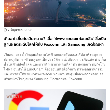
7 มิถุนายน 2023
เกิดอะไรขึ้นกับเวียดนาม? เมื่อ ‘ซัพพลายเชนแห่งเอเชีย’ ซึ่งเป็น
ฐานผลิตระดับโลกให้กับ Foxconn และ Samsung เกิดปัญหา
ไฟดับบ่อยครั้ง
เวียดนามระส่ำวิกฤตพลังงานไฟฟ้าตกและดับตลอดสัปดาห์ เหตุจาก
สภาพภูมิอากาศร้อนสูงสุดเป็นประวัติการณ์ เกิดสภาวะภัยแล้ง อ่างเก็บ
น้ำไฟฟ้าพลังน้ำลด และการนำเข้าถ่านหินที่ล่าช้า ส่งผลกระทบถึงโรง
ไฟฟ้า จนทำให้ EuroCham ต้องร่อนหนังสือถึงกระทรวงอุตสาหกรรม
และการค้าให้หาแนวทางเร่งด่วน หวั่นกระทบศูนย์กลางการผลิตของ
บริษัทยักษ์ใหญ่อย่าง Samsung Electronics, Foxconn...