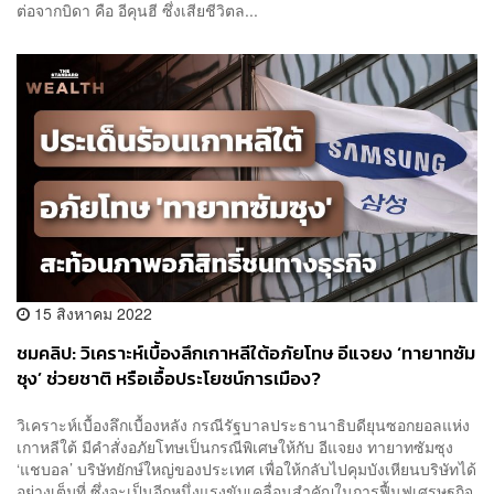
ต่อจากบิดา คือ อีคุนฮี ซึ่งเสียชีวิตล...
15 สิงหาคม 2022
ชมคลิป: วิเคราะห์เบื้องลึกเกาหลีใต้อภัยโทษ อีแจยง ‘ทายาทซัม
ซุง’ ช่วยชาติ หรือเอื้อประโยชน์การเมือง?
วิเคราะห์เบื้องลึกเบื้องหลัง กรณีรัฐบาลประธานาธิบดียุนซอกยอลแห่ง
เกาหลีใต้ มีคำสั่งอภัยโทษเป็นกรณีพิเศษให้กับ อีแจยง ทายาทซัมซุง
‘แชบอล’ บริษัทยักษ์ใหญ่ของประเทศ เพื่อให้กลับไปคุมบังเหียนบริษัทได้
อย่างเต็มที่ ซึ่งจะเป็นอีกหนึ่งแรงขับเคลื่อนสำคัญในการฟื้นฟูเศรษฐกิจ