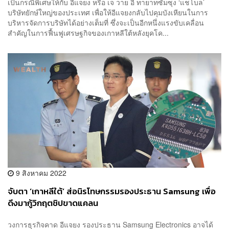
เป็นกรณีพิเศษให้กับ อีแจยง หรือ เจ วาย อี ทายาทซัมซุง ‘แชโบล’
บริษัทยักษ์ใหญ่ของประเทศ เพื่อให้อีแจยงกลับไปคุมบังเหียนในการ
บริหารจัดการบริษัทได้อย่างเต็มที่ ซึ่งจะเป็นอีกหนึ่งแรงขับเคลื่อน
สำคัญในการฟื้นฟูเศรษฐกิจของเกาหลีใต้หลังยุคโค...
9 สิงหาคม 2022
จับตา ‘เกาหลีใต้’ ส่อนิรโทษกรรมรองประธาน Samsung เพื่อ
ดึงมากู้วิกฤตชิปขาดแคลน
วงการธุรกิจคาด อีแจยง รองประธาน Samsung Electronics อาจได้