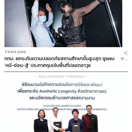
THAILAND
กทม. ยกระดับความปลอดภัยสถานศึกษาขั้นสูงสุด ชูแผน
...
‘หนี-ซ่อน-สู้’ ประกาศคุมเข้มพื้นที่ปลอดอาวุธ