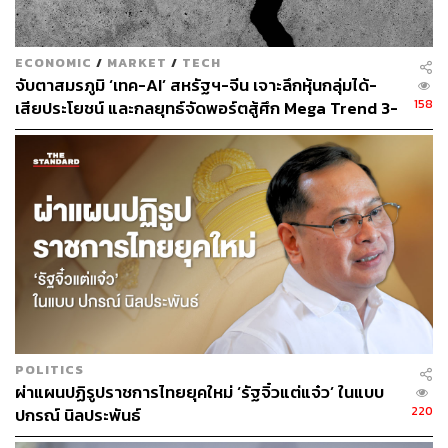
เหล่านี้จะส่งผลกระทบในวงกว้างต่อธุรกิจ วิชาชีพ และสังคม
ECONOMIC
/
MARKET
/
TECH
ด้าน Elon Musk หนึ่งในมหาเศรษฐีนักลงทุนชั้นนำ ซึ่งใน
จับตาสมรภูมิ ‘เทค-AI’ สหรัฐฯ-จีน เจาะลึกหุ้นกลุ่มได้-
เวลานี้กำลังให้ความสนใจในการลงทุนจำนวนมากเพื่อ
158
เสียประโยชน์ และกลยุทธ์จัดพอร์ตสู้ศึก Mega Trend 3-
สนับสนุนการพัฒนาเทคโนโลยี AI ซึ่ง Musk เตือนว่า
5 ปีข้างหน้า
เทคโนโลยีของ AI อาจทำให้เกิด ‘การทำลายล้างอารยธรรม’
(Civilization Destruction) ของประเทศต่างๆ ทั่วโลกได้
ทั้งนี้ Musk กล่าวระหว่างการให้สัมภาษ์กับทาง Fox ว่า AI
นั้นมีอันตรายมากหากพิจารณาจากศักยภาพที่ AI มีอยู่ใน
ปัจจุบัน เช่น การออกแบบเครื่องบิน การออกแบบระบบ
บริหารจัดการ หรือการบำรุงรักษาการผลิต เป็นต้น
ขณะเดียวกัน ก่อนหน้านี้ Musk มีการเอ่ยปากเตือนหลายครั้ง
ถึงศักยภาพที่น่ากังวลของ AI ท่ามกลางการเพิ่มจำนวนของ
POLITICS
ผลิตภัณฑ์ AI สำหรับการใช้งานทั่วไปของผู้บริโภค รวมถึง
ผ่าแผนปฏิรูปราชการไทยยุคใหม่ ‘รัฐจิ๋วแต่แจ๋ว’ ในแบบ
จากยักษ์ใหญ่ด้านเทคโนโลยีอย่าง Google และ Microsift ซึ่ง
220
ปกรณ์ นิลประพันธ์
เมื่อเดือนมีนาคมที่ผ่านมา Musk ได้เข้าร่วมกลุ่มผู้นำ