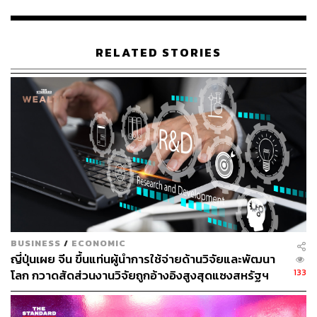
กำลังพ่ายแพ้ Microsoft ในการแข่งขันด้านเทคโนโลยี AI
ก่อนหน้านี้ Alphabet ซึ่งเป็นบริษัทแม่ของ Google เพิ่งจะเจอ
บทเรียนราคาแพง เมื่อนักลงทุนพากันเทขายหุ้นของบริษัท
RELATED STORIES
ทำให้มูลค่าตลาดหายไปมากกว่า 1 แสนล้านดอลลาร์ หลัง
จากที่ Bard ซึ่งเป็นเทคโนโลยีแชตบอตปัญญาประดิษฐ์ที่
บริษัทหมายมั่นปั้นมือพัฒนาขึ้นมาเพื่อท้าชน ChatGPT ของ
ค่าย Microsoft กลับล้มเหลวไม่เป็นท่า โดยเฉพาะอย่างยิ่งการ
ให้คำตอบผิดในงานอีเวนต์เปิดตัวที่บริษัทจัดขึ้นในช่วงต้น
เดือนกุมภาพันธ์ที่ผ่านมา
ขณะที่ทางด้าน Sundar Pichai ประธานเจ้าหน้าที่บริหาร (ซี
อีโอ) ของ Google ได้ออกโรงเตือนระหว่างการให้สัมภาษณ์
กับรายการ
60 Minutes
ของสถานี CBS เมื่อวันอาทิตย์ที่ 16
เมษายนที่ผ่านมาว่า สังคมในปัจจุบันยังไม่พร้อมรับมือกับการ
BUSINESS
/
ECONOMIC
เปลี่ยนแปลงก้าวหน้าในเทคโนโลยี AI โดยสังคมจำเป็นต้องมี
ญี่ปุ่นเผย จีน ขึ้นแท่นผู้นำการใช้จ่ายด้านวิจัยและพัฒนา
ระเบียบ กฎหมาย หรือมาตรการในการกำกับดูแลอย่างรอบ
133
โลก กวาดสัดส่วนงานวิจัยถูกอ้างอิงสูงสุดแซงสหรัฐฯ
ด้านและรัดกุม