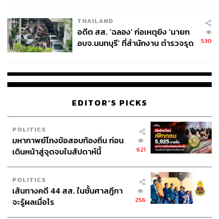
ผู้ใช้ถอดเปลี่ยนแบตเองได้ ก่อนกฎ
EU บังคับปีหน้า
ABOUT THE AUTHOR
THAILAND
อดีต สส. ‘ฉลอง’ ก่อเหตุยิง ‘นายก
THE STANDARD WEALTH
530
อบจ.นนทบุรี’ ที่สำนักงาน ตำรวจรุด
สำนักข่าวเศรษฐกิจ ธุรกิจ และการลงทุน โดย
ทีมข่าว THE STANDARD
ลงพื้นที่
EDITOR'S PICKS
POLITICS
มหากาพย์โกงข้อสอบท้องถิ่น ก่อน
621
เดินหน้าสู่จุดจบในสัปดาห์นี้
POLITICS
เส้นทางคดี 44 สส. ในชั้นศาลฎีกา
256
จะรู้ผลเมื่อไร