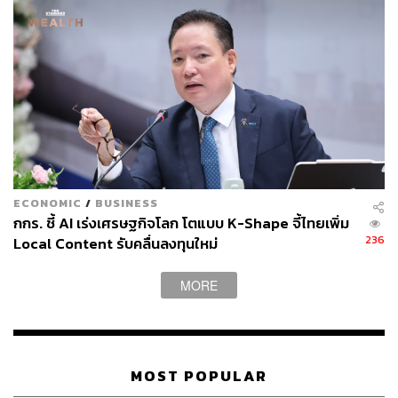
เทคโนโลยีรายอื่นๆ ในการลงนามในจดหมายเปิดผนึกเพื่อ
เรียกร้องให้มีการหยุดการแข่งขันชั่วคราวเป็นเวลา 6 เดือน
สำหรับการพัฒนา AI
กระนั้น สำหรับบรรดาแฟนคลับ Musk ได้ส่งสัญญาณเตือน
เกี่ยวกับ AI มาหลายปีแล้ว และแม้จะเป็นฝ่ายเตือนให้ระวังถึง
อันตรายของ AI แต่เจ้าตัวก็ยังคงเป็นส่วนหนึ่งของการแข่งขัน
AI ที่ Musk ควักเงินลงทุนจำนวนมากในการพัฒนา AI เพื่อ
หวังนำมาใช้อย่างกว้างขวางในอาณาจักรธุรกิจของเขาเอง
ECONOMIC
/
BUSINESS
อ้างอิง:
กกร. ชี้ AI เร่งเศรษฐกิจโลก โตแบบ K-Shape จี้ไทยเพิ่ม
https://edition.cnn.com/2023/04/17/tech/google-ai-se
236
Local Content รับคลื่นลงทุนใหม่
arch-engine-stock-drop/index.html
https://www.cnbc.com/2023/04/17/google-ceo-sunda
MORE
r-pichai-warns-society-to-brace-for-impact-of-ai-accel
eration.html
https://edition.cnn.com/2023/04/17/tech/elon-musk-ai
-warning-tucker-carlson/index.html
MOST POPULAR