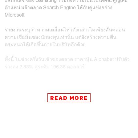
ตำแหน่งเจ้าตลาด Search Engine ให้กับคู่แข่งอย่าง
Microsoft
รายงานระบุว่า ความเคลื่อนไหวดังกล่าวไม่เพียงสั่นคลอน
ความเชื่อมั่นของนักลงทุนเท่านั้น แต่ยังสร้างความตื่น
ตระหนกให้เกิดขึ้นภายในบริษัทอีกด้วย
ทั้งนี้ ในช่วงครึ่งวันเช้าของตลาด ราคาหุ้น Alphabet ปรับตัว
ร่วงลง 2.83% สู่ระดับ 106.36 ดอลลาร์
ข่าวที่เกี่ยวข้อง:
READ MORE
Samsung เล็งเปลี่ยน Search Engine บนสมาร์ทโฟนข
องตัวเอง จาก Google มาเป็น Bing ของค่าย Microsoft
แทน
การลงทุนมูลค่า 4.4 แสนล้านบาทของ Microsoft ใน O
penAI มาพร้อมโอกาสมหาศาลและความไม่แน่นอนอี