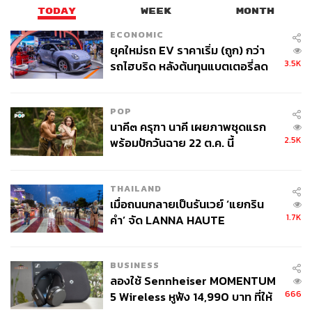
TODAY
WEEK
MONTH
สามารถติดตาม THE STANDARD WEALTH
ECONOMIC
ผ่านแอปพลิเคชันต่างๆ ที่คุณสะดวกหรือใช้งานอยู่แล้วได้เลย
ยุคใหม่รถ EV ราคาเริ่ม (ถูก) กว่า
3.5K
รถไฮบริด หลังต้นทุนแบตเตอรี่ลด
ลง - จีนแห่บุกตลาดเกิดใหม่
POP
นาคี๓ ครุฑา นาคี เผยภาพชุดแรก
TAGS:
Samsung Electronics
Search Engine
ChatGPT
2.5K
พร้อมปักวันฉาย 22 ต.ค. นี้
ปัญญาประดิษฐ์ (Artificial intelligence - AI)
Google
Alphabet
Bing
THAILAND
เมื่อถนนกลายเป็นรันเวย์ ‘แยกริน
1.7K
คำ’ จัด LANNA HAUTE
COUTURE กลางสายฝน
BUSINESS
ลองใช้ Sennheiser MOMENTUM
217
666
5 Wireless หูฟัง 14,990 บาท ที่ให้