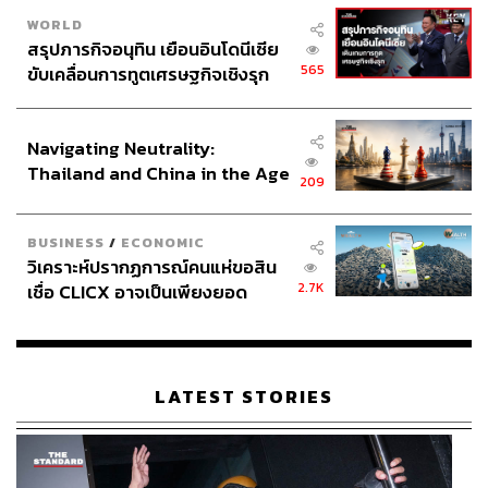
WORLD
สรุปภารกิจอนุทิน เยือนอินโดนีเซีย
565
ขับเคลื่อนการทูตเศรษฐกิจเชิงรุก
ประกาศหุ้นส่วนยุทธศาสตร์ไทย –
อินโดนีเซีย
Navigating Neutrality:
Thailand and China in the Age
209
of a New Global Order
BUSINESS
/
ECONOMIC
วิเคราะห์ปรากฏการณ์คนแห่ขอสิน
2.7K
เชื่อ CLICX อาจเป็นเพียงยอด
ภูเขาน้ำแข็ง ของปัญหาหนี้ครัว
เรือนไทยที่ถูกซุกไว้
LATEST STORIES