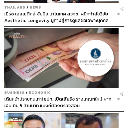
THAILAND
/
NEWS
เมิร์ซ เอสเธติกส์ จับมือ นาโนเทค สวทช. ผนึกกำลังวิจัย
...
Aesthetic Longevity ปูทางสู่การดูแลผิวเฉพาะบุคคล
[PR NEWS]
BUSINESS
/
ECONOMIC
เดินหน้าปราบทุนเทา! ธปท. เปิดเฮียริง ร่างเกณฑ์ใหม่ ฝาก
...
เงินเกิน 5 ล้านบาท แบงก์ต้องตรวจสอบ