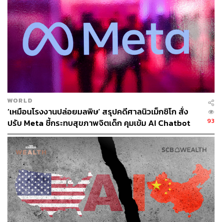
อย่างไรก็ตาม Pichai ยอมรับว่า กฎหมายและกฎระเบียบที่จะ
เข้ามากำกับดูแลเทคโนโลยี AI นั้น ไม่ใช่เรื่องที่บริษัทใด
บริษัทหนึ่งจะตัดสินใจอยู่เพียงฝ่ายเดียว ต้องอาศัยความร่วม
มือ ข้อคิดเห็น และคำเสนอแนะจากทุกฝ่ายที่เกี่ยวข้อง
ในส่วนของศักยภาพ AI ผู้บริหาร Google รายนี้มองว่า ใน
ท้ายที่สุดแล้ว ด้วยศักยภาพของ AI และความเป็นไปได้ที่ไม่
สิ้นสุด เชื่อแน่ว่าผลลัพธ์ของเทคโนโลยี AI ในท้ายที่สุดแล้วจะ
สร้างผลกระทบอย่างมีนัยสำคัญต่อผลิตภัณฑ์ทุกผลิตภัณฑ์
WORLD
‘เหมือนโรงงานปล่อยมลพิษ’ สรุปคดีศาลนิวเม็กซิโก สั่ง
ของทุกบริษัท
93
ปรับ Meta ชี้กระทบสุขภาพจิตเด็ก คุมเข้ม AI Chatbot
ขณะเดียวกัน Pichai ยังได้เน้นย้ำถึงความจำเป็นที่บริษัทต่างๆ
จะต้องรับผิดชอบในแต่ละขั้นตอนตลอดเส้นทางของการ
พัฒนา AI ซึ่งสำหรับ Google นี้หมายถึงการให้เวลาสำหรับ
‘ความคิดเห็นของผู้ใช้’ และทำให้แน่ใจว่าบริษัทสามารถ
พัฒนาชั้นความปลอดภัยที่แข็งแกร่งยิ่งขึ้นก่อนที่เราจะสร้าง
ก่อนที่เราจะปรับใช้โมเดลที่มีความสามารถมากกว่านี้
ยิ่งไปกว่านั้น Pichai ยังแสดงความเชื่อว่าในที่สุดเครื่องมือ AI