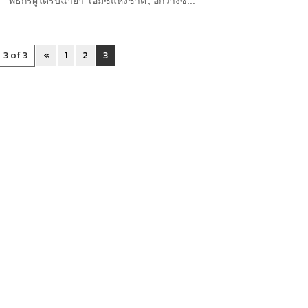
3 of 3
«
1
2
3