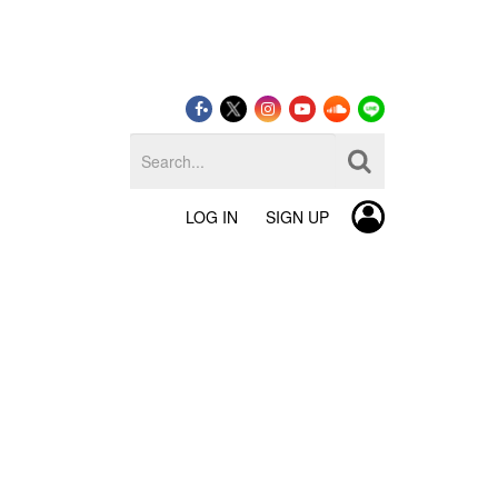
LOG IN
SIGN UP