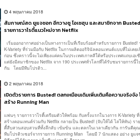
4 พฤษภาคม 2018
สัมภาษณ์สด ยูแจซอก อีกวางซู โอเซฮุน และสมาชิกจาก Busted
รายการวาไรตี้แนวใหม่จาก Netflix
เริ่มออกอากาศอย่างเป็นทางการเป็นที่เรียบร้อยสำหรับรายการ Busted!
K-Variety ที่ร่วมมือกับ Netflix ในการผลิตออริจินัลคอนเทนต์แบบที่ไม่เคยเ
ก่อน ซึ่งคราวนี้จะไม่เพียงแค่คนในประเทศเกาหลีใต้หรือประเทศแถบเอเชีย
แต่ยังมีสมาชิกของ Netflix จาก 190 ประเทศทั่วโลกที่ได้รับชมรายการนี้
กัน โดยมีทีมโปรดิว...
2 พฤษภาคม 2018
เปิดตัวรายการ Busted! ตลกเหมือนเดิมเพิ่มเติมคือความจริงจัง โ
สร้าง Running Man
แฟนๆ รายการวาไรตี้เตรียมตัวให้พร้อม กับครั้งแรกในวงการ K-Variety ที่
สร้างคอนเทนต์ร่วมกับ Netflix กลายเป็น Busted! (จับให้ได้ ไล่ให้ทัน) ร
ตี้สืบสวนสอบสวนที่ทั้งลึกลับ เข้มข้น และตลกในเวลาเดียวกัน การันตีค
ทีมโปรดิวเซอร์จากรายการ Running Man โดยมี 7 นักแสดง อย่าง ยูแ
พิธีกรผู้ได้รับฉายา ‘เอ็มซีแห่งชาติ’, อีกวางซ...