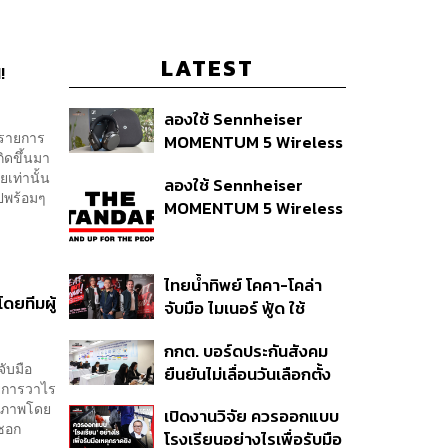
LATEST
!
ลองใช้ Sennheiser
 รายการ
MOMENTUM 5 Wireless
กิดขึ้นมา
หูฟัง 14,990 บาท ที่ให้ผู้ใช้
เท่านั้น
ลองใช้ Sennheiser
ถอดเปลี่ยนแบตเองได้
ไปพร้อมๆ
MOMENTUM 5 Wireless
ก่อนกฎ EU บังคับปีหน้า
หูฟัง 14,990 บาท ที่ให้ผู้ใช้
ถอดเปลี่ยนแบตเองได้
ก่อนกฎ EU บังคับปีหน้า
ไทยน้ำทิพย์ โคคา-โคล่า
ดยทีมผู้
จับมือ ไมเนอร์ ฟู้ด ใช้
คอนเสิร์ตแทนส่วนลด เดิม
กกต. บอร์ดประกันสังคม
พัน Music Marketing ใน
จับมือ
ยืนยันไม่เลื่อนวันเลือกตั้ง
ปีที่ธุรกิจร้านอาหารโต
ายการวาไร
และปรับบางกระบวนการ
ทรงตัวที่ 3.2%
ุณภาพโดย
เปิดงานวิจัย ควรออกแบบ
ตามคำสั่งทุเลาของศาล
จซอก
โรงเรียนอย่างไรเพื่อรับมือ