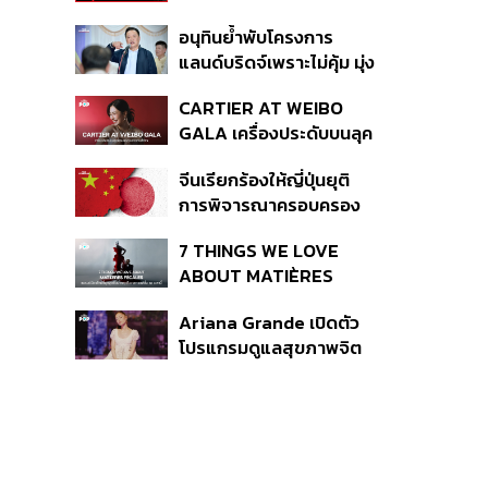
เหตุกราดยิง
อนุทินย้ำพับโครงการ
แลนด์บริดจ์เพราะไม่คุ้ม มุ่ง
พัฒนา Missing Link
CARTIER AT WEIBO
รองรับอ่าวไทย-อันดามัน
GALA เครื่องประดับบนลุค
พรมแดงของแขกคน
จีนเรียกร้องให้ญี่ปุ่นยุติ
สำคัญ
การพิจารณาครอบครอง
อาวุธนิวเคลียร์
7 THINGS WE LOVE
ABOUT MATIÈRES
FÉCALES
Ariana Grande เปิดตัว
โปรแกรมดูแลสุขภาพจิต
สำหรับคนในอุตสาหกรรม
ดนตรี