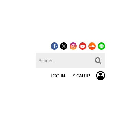
LOG IN
SIGN UP