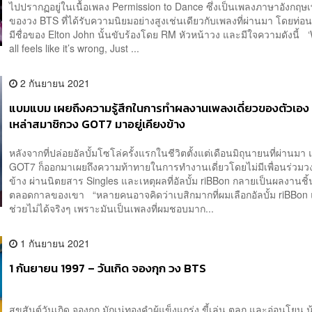
ไปปรากฏอยู่ในเนื้อเพลง Permission to Dance ซึ่งเป็นเพลงภาษาอังกฤษเพ
ของวง BTS ที่ได้รับความนิยมอย่างสูงเช่นเดียวกับเพลงที่ผ่านมา โดยท่อน
มีชื่อของ Elton John นั้นขับร้องโดย RM หัวหน้าวง และมีใจความดังนี้ 
all feels like it’s wrong, Just ...
2 กันยายน 2021
แบมแบม เผยถึงความรู้สึกในการทำผลงานเพลงเดี่ยวของตัวเอง 
เหล่าสมาชิกวง GOT7 มาอยู่เคียงข้าง
หลังจากที่ปล่อยอัลบั้มโซโล่ครั้งแรกในชีวิตตั้งแต่เดือนมิถุนายนที่ผ่านม
GOT7 ก็ออกมาเผยถึงความท้าทายในการทำงานเดี่ยวโดยไม่มีเพื่อนร่วมวงอ
ข้าง ผ่านนิตยสาร Singles และเหตุผลที่อัลบั้ม riBBon กลายเป็นผลงานช
ตลอดกาลของเขา “หลายคนอาจคิดว่าเบสิกมากที่ผมเลือกอัลบั้ม riBBon 
ช่วยไม่ได้จริงๆ เพราะมันเป็นเพลงที่ผมชอบมาก...
1 กันยายน 2021
1 กันยายน 1997 – วันเกิด จองกุก วง BTS
สุขสันต์วันเกิด จองกุก มักเน่ทองคำผู้แข็งแกร่ง ขี้เล่น ตลก และอ่อนโยน 