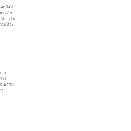
ิดหวังไป
กยกเลิก
ลาย เริ่ม
่อนที่จะ
อมาก
งการ
ัฒนธรรม
าง