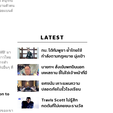
อ สนุกกับ
นิยามตัวตน
บอยแบนด์
LATEST
ทบ. โต้กัมพูชา ย้ำไทยใช้
UMB' มา
กำลังตามกฎหมาย มุ่งเป้า
 ชาวไทย
หมายทางทหาร ชี้ความเสีย
งการทำ
นายกฯ สั่งเข้มพกปืนนอก
ื่นๆ ที่
หายไทยไม่อาจลบด้วย
เคหสถาน ชี้ไม่ใช่เจ้าหน้าที่มี
ข้อมูลบิดเบือน
โทษอุกฉกรรจ์ ปืนถูกขโมย
ยศชนัน เคาะแผนความ
ก่อเหตุ เจ้าของร่วมรับผิด
ปลอดภัยในรั้วโรงเรียน
on to
90 วัน ส่งนักสุขภาพจิต
Travis Scott ไม่รู้สึก
ดูแล-คุมเข้มคัดกรองสิ่ง
กดดันที่ไม่เคยชนะรางวัล
ผิดกฎหมาย
ื่อของเขา
แกรมมี่ แม้มีชื่อเข้าชิงมา