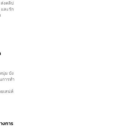
 ส่งคลิป
 และรัก
ง
ล
นุ่ม บัง
มในการทำ
ยเสน่ห์
ทางการ