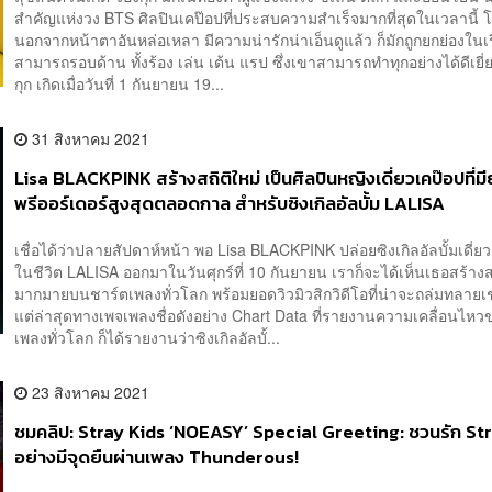
สำคัญแห่งวง BTS ศิลปินเคป๊อปที่ประสบความสำเร็จมากที่สุดในเวลานี้ 
นอกจากหน้าตาอันหล่อเหลา มีความน่ารักน่าเอ็นดูแล้ว ก็มักถูกยกย่องในเ
สามารถรอบด้าน ทั้งร้อง เล่น เต้น แรป ซึ่งเขาสามารถทำทุกอย่างได้ดีเย
กุก เกิดเมื่อวันที่ 1 กันยายน 19...
31 สิงหาคม 2021
Lisa BLACKPINK สร้างสถิติใหม่ เป็นศิลปินหญิงเดี่ยวเคป๊อปที่
พรีออร์เดอร์สูงสุดตลอดกาล สำหรับซิงเกิลอัลบั้ม LALISA
เชื่อได้ว่าปลายสัปดาห์หน้า พอ Lisa BLACKPINK ปล่อยซิงเกิลอัลบั้มเดี่ย
ในชีวิต LALISA ออกมาในวันศุกร์ที่ 10 กันยายน เราก็จะได้เห็นเธอสร้างส
มากมายบนชาร์ตเพลงทั่วโลก พร้อมยอดวิวมิวสิกวิดีโอที่น่าจะถล่มทลาย
แต่ล่าสุดทางเพจเพลงชื่อดังอย่าง Chart Data ที่รายงานความเคลื่อนไห
เพลงทั่วโลก ก็ได้รายงานว่าซิงเกิลอัลบั้...
23 สิงหาคม 2021
ชมคลิป: Stray Kids ‘NOEASY’ Special Greeting: ชวนรัก St
อย่างมีจุดยืนผ่านเพลง Thunderous!