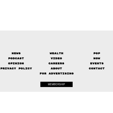
News
Wealth
Pop
Podcast
Video
Now
Opinion
Careers
Events
Privacy Policy
About
Contact
FOR ADVERTISING
MEMBERSHIP
© 2017-
2026
The Standard. All rights reserved.