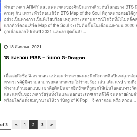
ทำเอาเหล่า ARMY และแฟนเพลงของศิลปินเกาหลีระดับโลกอย่าง BTS ผ
ตามๆ กัน เพราะทัวร์คอนเสิร์ต BTS Map of the Soul ที่ทุกคนรอคอยได้ถู
อย่างเป็นทางการเป็นที่เรียบร้อย เหตุเพราะสถานการณ์โควิดที่ยังไม่คลี่ค
แรกทัวร์คอนเสิร์ต Map of the Soul จะเริ่มต้นขึ้นในเดือนเมษายน 2020 ก
ถูกเลื่อนออกไปเป็นปี 2021 และล่าสุดต้นสัง...
18 สิงหาคม 2021
18 สิงหาคม 1988 – วันเกิด G-Dragon
เมื่อเอ่ยถึงชื่อ จี-ดรากอน แน่นอนว่าหลายคนคงนึกถึงภาพศิลปินหนุ่มหล่
พรสวรรค์ผู้มีความสามารถหลากหลาย ไม่ว่าจะร้อง เล่น เต้น แรป รวมถึ
ทำงานด้านออกแบบ เขาคือศิลปินมากอิทธิพลที่ถูกยกให้เป็นไอคอนทางว
และแฟชั่นของเหล่าวัยรุ่นทั้งในและนอกประเทศเกาหลีใต้ จนหลายฝ่ายต่
พร้อมใจกันตั้งสมญานามให้ว่า ‘King of K-Pop’ จี-ดรากอน หรือ ควอน...
 of 3
«
1
2
3
»