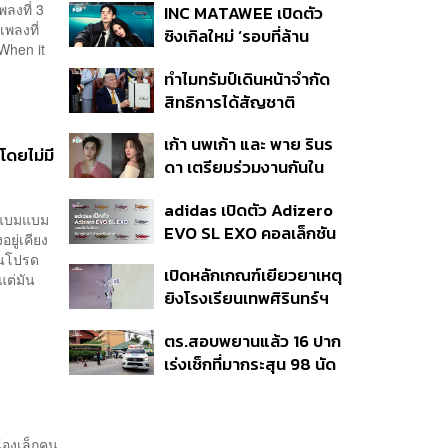
ลงที่ 3
INC MATAWEE เปิดตัว
แล้ว 10 ครั้ง
เพลงที่
ซิงเกิลใหม่ ‘รอบที่ล้าน
‘When it
(Loop)’ ที่ได้ เน PERSES
ทำไมทรัมป์เดินหน้าจำกัด
มาแสดงในมิวสิกวิดีโอ
สิทธิการได้สัญชาติ
อเมริกันโดยกำเนิดอีกครั้ง
เก้า นพเก้า และ พาย รินร
แม้ศาลสูงสุดเคยตัดสิน
โดยไม่มี
ดา เตรียมร่วมงานกันใน
คัดค้าน
‘รสกาล Enchanted
adidas เปิดตัว Adizero
Taste In Time’
า แบมแบม
EVO SL EXO คอลเล็กชัน
ยู่เคียง
พิเศษรับฤดูกาล College
ิ้นโปรด
เปิดหลักเกณฑ์เยียวยาเหตุ
Football
แต่มัน
ยิงโรงเรียนเทพศิรินทร์ฯ
เสียชีวิตรับสูงสุด 3 แสน
ตร.สอบพยานแล้ว 16 ปาก
เจ็บสูงสุด 1 แสน เยียวยา
เร่งเช็กที่มากระสุน 98 นัด
จิตใจ 5 ระดับ
ประสานครูภาษาไทยเข้าให้
ปากคำ
น้องเล็กคน