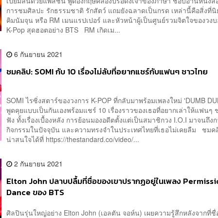
เปี่ยมล้นด้วยแพสชัน พูดอังกฤษคล่องปรื๋อดั่งเจ้าของภาษา ชอบอ่านหนังสื
การชมศิลปะ รักธรรมชาติ รักสัตว์ แถมยังฉลาดเป็นกรด เหล่านี้คือสิ่งที่
คิมนัมจุน หรือ RM เมนแรปเปอร์ และหัวหน้าผู้เป็นศูนย์รวมจิตใจของวง
K-Pop สุดฮอตอย่าง BTS RM เกิดเม...
6 กันยายน 2021
ชมคลิป: SOMI กับ 10 เรื่องไม่ลับที่อยากแชร์กับแฟนๆ ชาวไทย
SOMI ไรซิ่งสตาร์ของวงการ K-POP ที่กลับมาพร้อมเพลงใหม่ 'DUMB D
พูดคุยแบบเป็นกันเองพร้อมแชร์ 10 เรื่องราวของเธอที่อยากเล่าให้แฟนๆ
ฟัง ทั้งเรื่องเบื้องหลัง การย้อนมองอดีตตั้งแต่เป็นสมาชิกวง I.O.I มาจนถึ
กิจกรรมในปัจจุบัน และความทรงจำในประเทศไทยที่เธอไม่เคยลืม ชมคลิปอ
น่าสนใจได้ที่ https://thestandard.co/video/...
2 กันยายน 2021
Elton John ปลาบปลื้มที่ชื่อของเขาปรากฏอยู่ในเพลง Permissi
Dance ของ BTS
ศิลปินรุ่นใหญ่อย่าง Elton John (เอลตัน จอห์น) เผยความรู้สึกหลังจากที่ช