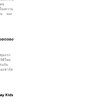
โดย
รื่องความ
ี่ยม จอง
มียอดจอง
วชุดแรก
ถิติใหม่
เช่นกัน
วของชาร์ต
ray Kids