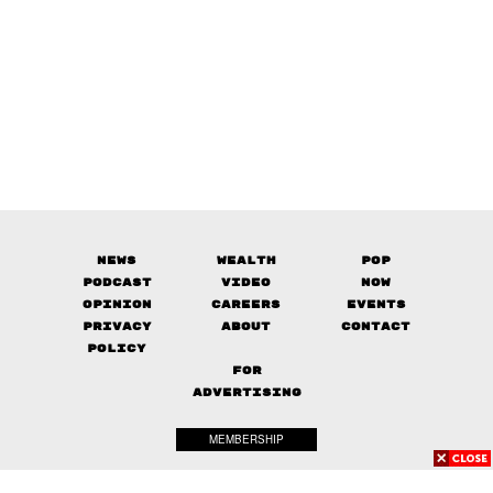
News
Wealth
Pop
Podcast
Video
Now
Opinion
Careers
Events
Privacy
About
Contact
Policy
FOR
ADVERTISING
MEMBERSHIP