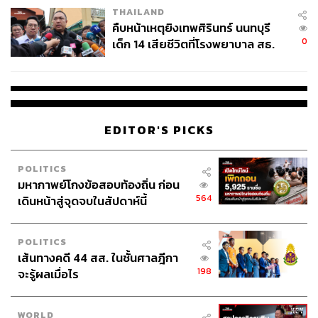
THAILAND
คืบหน้าเหตุยิงเทพศิรินทร์ นนทบุรี
0
เด็ก 14 เสียชีวิตที่โรงพยาบาล สธ.
ยืนยันครูเสียชีวิต 5 ราย เจ็บ 22
ราย
EDITOR'S PICKS
POLITICS
มหากาพย์โกงข้อสอบท้องถิ่น ก่อน
564
เดินหน้าสู่จุดจบในสัปดาห์นี้
POLITICS
เส้นทางคดี 44 สส. ในชั้นศาลฎีกา
198
จะรู้ผลเมื่อไร
WORLD