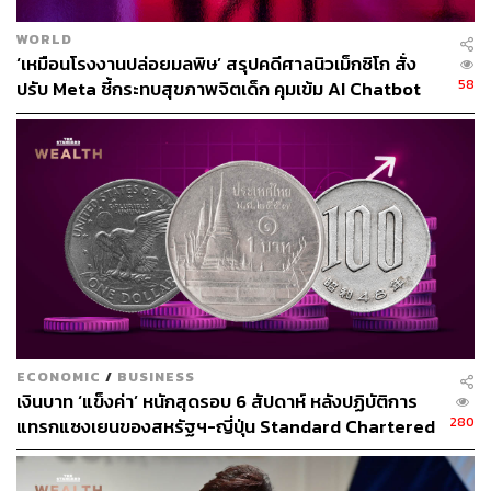
WORLD
‘เหมือนโรงงานปล่อยมลพิษ’ สรุปคดีศาลนิวเม็กซิโก สั่ง
58
ปรับ Meta ชี้กระทบสุขภาพจิตเด็ก คุมเข้ม AI Chatbot
ECONOMIC
/
BUSINESS
เงินบาท ‘แข็งค่า’ หนักสุดรอบ 6 สัปดาห์ หลังปฏิบัติการ
280
แทรกแซงเยนของสหรัฐฯ-ญี่ปุ่น Standard Chartered
เปิดเป้าสิ้นปีนี้จ่อแข็งต่อแตะ 32.50 บาทต่อดอลลาร์