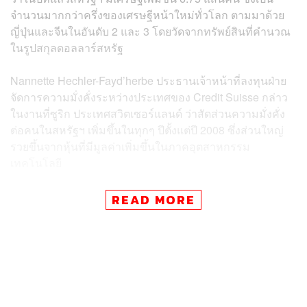
จำนวนมากกว่าครึ่งของเศรษฐีหน้าใหม่ทั่วโลก ตามมาด้วย
ญี่ปุ่นและจีนในอันดับ 2 และ 3 โดยวัดจากทรัพย์สินที่คำนวณ
ในรูปสกุลดอลลาร์สหรัฐ
Nannette Hechler-Fayd’herbe ประธานเจ้าหน้าที่ลงทุนฝ่าย
จัดการความมั่งคั่งระหว่างประเทศของ Credit Suisse กล่าว
ในงานที่ซูริก ประเทศสวิตเซอร์แลนด์ ว่าสัดส่วนความมั่งคั่ง
ต่อคนในสหรัฐฯ เพิ่มขึ้นในทุกๆ ปีตั้งแต่ปี 2008 ซึ่งส่วนใหญ่
รวยขึ้นจากหุ้นที่มีมูลค่าเพิ่มขึ้นในภาคอุตสาหกรรม
เทคโนโลยี
ถึงแม้จะมีความกังวลเกี่ยวกับสงครามการค้า กำแพงภาษี
READ MORE
ความหวาดผวาว่าจะเกิดภาวะเศรษฐกิจถดถอย รวมถึงปัญหา
ความขัดแย้งในตะวันออกกลางก็ตาม แต่เมื่อดูตัวเลขโดย
รวมจากช่วงกลางปี 2018 ถึงกลางปี 2019 พบว่ามี
เศรษฐี
ระดับล้าน
เพิ่มขึ้นถึง 1.1 ล้านคน ด้วยมูลค่าทรัพย์สินรวม
158.3 ล้านล้านดอลลาร์