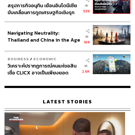
สรุปภารกิจอนุทิน เยือนอินโดนีเซีย
539
ขับเคลื่อนการทูตเศรษฐกิจเชิงรุก
ประกาศหุ้นส่วนยุทธศาสตร์ไทย –
อินโดนีเซีย
Navigating Neutrality:
Thailand and China in the Age
169
of a New Global Order
BUSINESS
/
ECONOMIC
วิเคราะห์ปรากฏการณ์คนแห่ขอสิน
2.6K
เชื่อ CLICX อาจเป็นเพียงยอด
ภูเขาน้ำแข็ง ของปัญหาหนี้ครัว
เรือนไทยที่ถูกซุกไว้
LATEST STORIES