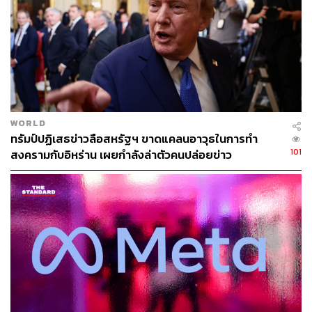
คมปทิต คงศักดิ์ศรีสกุล
บรรณาธิการข่าวต่างประเทศ สำนักข่าว THE
STANDARD
WORLD
ทรัมป์ปฏิเสธข่าวลือสหรัฐฯ ขาดแคลนอาวุธในการทำ
101
สงครามกับอิหร่าน เผยกำลังล่าตัวคนปล่อยข่าว