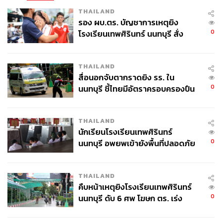
THAILAND
รอง ผบ.ตร. บัญชาการเหตุยิง
0
โรงเรียนเทพศิรินทร์ นนทบุรี สั่ง
ค้นหา 2 รอบยืนยันไร้คนติดค้าง พบ
ศพปู่-ย่าที่บ้านพักผู้ก่อเหตุ
THAILAND
สื่อนอกจับตากราดยิง รร. ใน
0
นนทบุรี ชี้ไทยมีอัตราครอบครองปืน
สูงในระดับต้นของภูมิภาค
THAILAND
นักเรียนโรงเรียนเทพศิรินทร์
0
นนทบุรี อพยพเข้ายังพื้นที่ปลอดภัย
ชั่วคราว หลังเหตุใช้อาวุธปืนภายใน
โรงเรียนคลี่คลาย
THAILAND
คืบหน้าเหตุยิงโรงเรียนเทพศิรินทร์
0
นนทบุรี ดับ 6 ศพ โฆษก ตร. เร่ง
สอบปมขโมยปืนปู่ก่อเหตุ