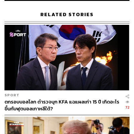
อ้างอิง:
Bloomberg
RELATED STORIES
www.forbes.com/sites/jackkelly/2019/10/22/the-num
ber-of-millionaires-has-boomedheres-where-your-net
-worth-ranks-compared-to-others/#31db64e3576f
TAGS:
Global Wealth Report
เศรษฐี
USA
มหาเศรษฐี
SPORT
ตกรอบบอลโลก ตำรวจบุก KFA แฉแผลเก่า 15 ปี เกิดอะไร
174
72
ขึ้นกับฟุตบอลเกาหลีใต้?
ABOUT THE AUTHOR