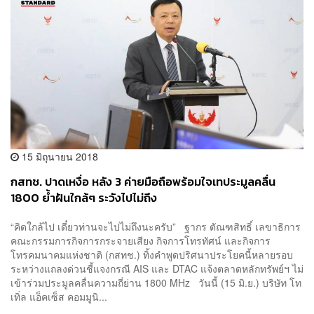
15 มิถุนายน 2018
กสทช. ปาดเหงื่อ หลัง 3 ค่ายมือถือพร้อมใจเทประมูลคลื่น
1800 ย้ำฝันใกล้ๆ ระวังไปไม่ถึง
“คิดใกล้ไป เดี๋ยวท่านจะไปไม่ถึงนะครับ” ฐากร ตัณฑสิทธิ์ เลขาธิการ
คณะกรรมการกิจการกระจายเสียง กิจการโทรทัศน์ และกิจการ
โทรคมนาคมแห่งชาติ (กสทช.) ทิ้งคำพูดปริศนาประโยคนี้หลายรอบ
ระหว่างแถลงด่วนชี้แจงกรณี AIS และ DTAC แจ้งตลาดหลักทรัพย์ฯ ไม่
เข้าร่วมประมูลคลื่นความถี่ย่าน 1800 MHz วันนี้ (15 มิ.ย.) บริษัท โท
เทิ่ล แอ็คเซ็ส คอมมูนิ...