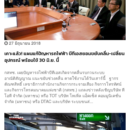
27 มิถุนายน 2018
เคาะแล้ว! แผนแก้ปัญหารถไฟฟ้า บีทีเอสยอมขยับคลื่น-เปลี่ยน
อุปกรณ์ พร้อมใช้ 30 มิ.ย. นี้
กสทช. เผยปัญหารถไฟฟ้าบีทีเอสเกิดจากคลื่นรบกวนระบบ
อาณัติสัญญาณ แนะขยับช่วงคลื่น คาดใช้งานได้วันเสาร์นี้ ฐากร
ตัณฑสิทธิ์ เลขาธิการสำนักงานกิจการกระจายเสียง กิจการโทรทัศน์
และกิจการโทรคมนาคมแห่งชาติ (กสทช.) แถลงข่าวหลังเชิญบริษัท ที
โอที จำกัด (มหาชน) หรือ TOT บริษัท โทเทิ่ล แอ็คเซ็ส คอมมูนิเคชั่น
จำกัด (มหาชน) หรือ DTAC และบริษัท ระบบขนส่...