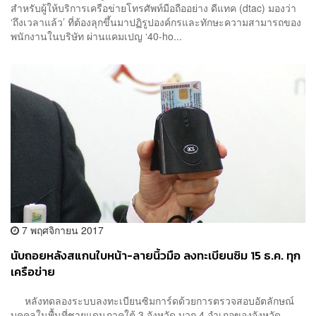
สำหรับผู้ให้บริการเครือข่ายโทรศัพท์มือถืออย่าง ดีแทค (dtac) มองว่า
‘ถึงเวลาแล้ว’ ที่ต้องลุกขึ้นมาปฏิรูปองค์กรและทักษะความสามารถของ
พนักงานในบริษัท ผ่านแคมเปญ ‘40-ho...
7 พฤศจิกายน 2017
นับถอยหลังสแกนใบหน้า-ลายนิ้วมือ ลงทะเบียนซิม 15 ธ.ค. ทุก
เครือข่าย
หลังทดลองระบบลงทะเบียนซิมการ์ดด้วยการตรวจสอบอัตลักษณ์
บุคคลในพื้นที่ชายแดนภาคใต้ 3 จังหวัด บวก 4 อำเภอของจังหวัด