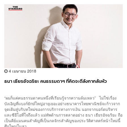
4 เมษายน 2018
ธนา เธียรอัจฉริยะ คนธรรมดาๆ ที่คิดจะตีลังกากลับหัว
“ผมก็แค่คนธรรมดาคนหนึ่งที่เรียนรู้จากความล้มเหลว” ไม่ใช่เรื่อง
บังเอิญที่แบงก์ยักษ์ใหญ่อายุเยอะอย่างธนาคารไทยพาณิชย์จะก้าวจาก
จุดเดิมสู่บริบทใหม่ของการบริการทางการเงิน นอกจากบอร์ดบริหาร
และซีอีโอที่ใจถึงแล้ว แม่ทัพด้านการตลาดอย่าง ธนา เธียรอัจฉริยะ ถือ
เป็นคีย์แมนคนสำคัญที่เป็นกลจักรสำคัญของประวัติศาสตร์หน้าใหม่นี้
ศึกใหญ่ในสา...