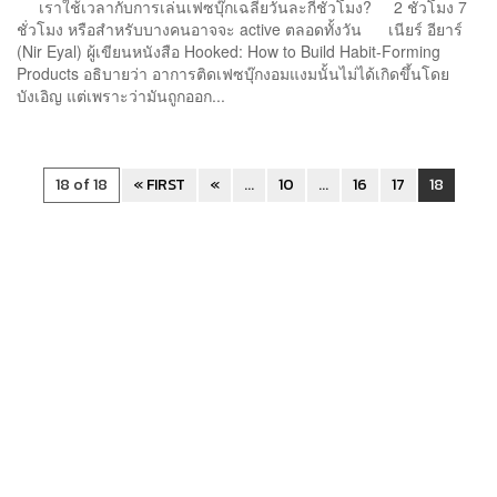
เราใช้เวลากับการเล่นเฟซบุ๊กเฉลี่ยวันละกี่ชั่วโมง? 2 ชั่วโมง 7
ชั่วโมง หรือสำหรับบางคนอาจจะ active ตลอดทั้งวัน เนียร์ อียาร์
(Nir Eyal) ผู้เขียนหนังสือ Hooked: How to Build Habit-Forming
Products อธิบายว่า อาการติดเฟซบุ๊กงอมแงมนั้นไม่ได้เกิดขึ้นโดย
บังเอิญ แต่เพราะว่ามันถูกออก...
18 of 18
« FIRST
«
...
10
...
16
17
18