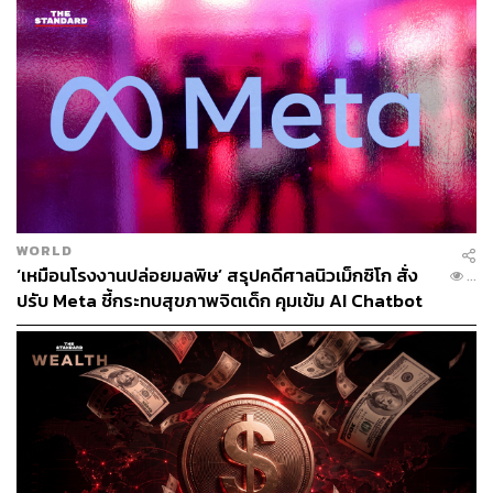
เราหยิบประเด็น ‘ปัญญาประดิษฐ์’ มาเล่าเป็นหลัก เพราะใกล้
ตัวทุกคนและเป็นหัวข้อที่สองบริษัทเทคโนโลยียักษ์ใหญ่ของ
โลกอย่าง Google และ Facebook เลือกแสดงทัศนะได้อย่าง
น่าสนใจ
ไมเคิล จิตติวาณิชย์
หัวหน้าแผนกการตลาด Google
ประเทศไทย มองปัญญาประดิษฐ์ว่าเป็นของคนทุกคน (AI for
Everyone) ทั้งยังชี้ให้เห็นว่านวัตกรรมยอดนิยมส่วนใหญ่ใน
วันนี้ของ Google ล้วนแล้วแต่มีต้นตอมาจากปัญญาประดิษฐ์
WORLD
และ Machine Learning แทบทั้งสิ้น
‘เหมือนโรงงานปล่อยมลพิษ’ สรุปคดีศาลนิวเม็กซิโก สั่ง
85
ปรับ Meta ชี้กระทบสุขภาพจิตเด็ก คุมเข้ม AI Chatbot
“ปัญญาประดิษฐ์คือศาสตร์ของการทำให้สิ่งต่างๆ ฉลาดมาก
ขึ้น แต่ถูกพูดถึงบ่อยในช่วงนี้เพราะเทคนิค Machine
Learning ที่ทำให้ AI ก้าวกระโดดในเชิงการพัฒนามากขึ้น
ความต่างกันของระบบการเขียนโปรแกรมรูปแบบนี้คือเรา
สามารถสอนให้คอมพิวเตอร์เรียนรู้การเขียนโปรแกรมได้
ด้วยตัวเอง แล้วกระบวนการสอนก็มีทั้งการฝึก (Training) และ
การสรุปผล (Inference)”