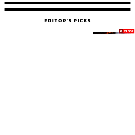
ฮาร์ดแวร์ Tensor Processing Unit ซึ่งใช้รัน Machine
Learning ได้โดยเฉพาะ
EDITOR'S PICKS
ผลลัพธ์ที่ได้จาก 3 สิ่งนี้คือการที่บริษัทผู้ผลิตอาหารสำหรับ
เด็กในญี่ปุ่น Kewpie ใช้เทคโนโลยีปัญญาประดิษฐ์ของ
Google มาคัดเลือกวัตถุดิบอาหารที่มีคุณภาพและปลอดภัย
POLITICS
มหากาพย์โกงข้อสอบท้องถิ่น ก่อน
601
เดินหน้าสู่จุดจบในสัปดาห์นี้
POLITICS
เส้นทางคดี 44 สส. ในชั้นศาลฎีกา
237
จะรู้ผลเมื่อไร
WORLD
สรุปภารกิจอนุทิน เยือนอินโดนีเซีย
...
ขับเคลื่อนการทูตเศรษฐกิจเชิงรุก
ประกาศหุ้นส่วนยุทธศาสตร์ไทย –
อินโดนีเซีย
Navigating Neutrality: