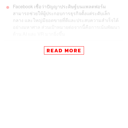
Facebook เชื่อว่าปัญญาประดิษฐ์บนแพลตฟอร์ม
สามารถช่วยให้ผู้ประกอบการธุรกิจตั้งแต่ระดับเล็ก
กลาง และใหญ่มียอดขายที่ดีและประสบความสำเร็จได้
อย่างมหาศาล ส่วนเป้าหมายต่อจากนี้คือการเน้นพัฒนา
ด้าน AI และ VR มากยิ่งขึ้น
กว่า 14 ปีของการเป็นเว็บไซต์ข่าวเทคโนโลยีคุณภาพ วันนี้
READ MORE
(8 ก.ค.) ถือเป็นอีกก้าวสำคัญของ Blognone ที่จัดงานสัมมนา
ด้านเทคโนโลยีเชิงธุรกิจครั้งแรกภายใต้ชื่อ Blognone
Tomorrow ด้วยแนวคิด What’s Next in Tech World เพื่อแบ่ง
ปันมุมมองและไอเดียการปรับตัวของผู้ประกอบการธุรกิจใน
ยุคที่เทคโนโลยีกำลังเข้ามาครอบงำชีวิตของเรามากขึ้น
เรื่อยๆ
อิสริยะ ไพรีพ่ายฤทธิ์
ผู้ก่อตั้งเว็บไซต์ Blognone เริ่มต้นงาน
โดยยกประเด็นซอฟต์แวร์กำลังกลืนกินบริษัททั่วโลก ในเวลา
เดียวกันกับที่ ‘เทคโนโลยี’ เข้ามามีบทบาทกับภาคธุรกิจที่
หลากหลาย แม้แต่ในภาคอุตสาหกรรมที่หลายคนอาจนึกไม่