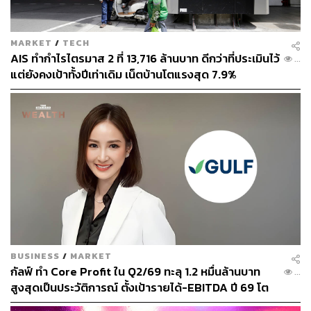
MARKET
/
TECH
AIS ทำกำไรไตรมาส 2 ที่ 13,716 ล้านบาท ดีกว่าที่ประเมินไว้
...
แต่ยังคงเป้าทั้งปีเท่าเดิม เน็ตบ้านโตแรงสุด 7.9%
ปัญญาประดิษฐ์เป็นของคนทุกคน
งานสัมมนาครั้งนี้มีวิทยากรจากองค์กรชั้นนำขึ้นเวทีให้ความ
รู้และอัปเดตเทรนด์ความเปลี่ยนแปลงเป็นจำนวนมาก เช่น
LINE, AIS, Google, Facebook, SCB, Dtac, KBank ฯลฯ และ
ประเด็นที่วิทยากรส่วนใหญ่พูดก็ครอบคลุมตั้งแต่ปัญญา
BUSINESS
/
MARKET
ประดิษฐ์ (AI), อินเทอร์เน็ตของสรรพสิ่ง (IoT), Big Data ไป
กัลฟ์ ทำ Core Profit ใน Q2/69 ทะลุ 1.2 หมื่นล้านบาท
182
สูงสุดเป็นประวัติการณ์ ตั้งเป้ารายได้-EBITDA ปี 69 โต
จนถึง Cloud เก็บข้อมูล
12-15% พร้อมเข้าร่วม Direct PPA-โซลาร์ฟาร์มชุมชน