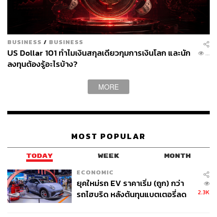
ตัวอย่างคือการสอนให้ปัญญาประดิษฐ์รู้จักแยกแยะ ‘หมา’
และ ‘แมว’ ผ่านภาพถ่ายในช่วงเวลาใดเวลาหนึ่ง ก่อนที่ใน
ที่สุดมันจะสามารถแยกหมาและแมวออกจากกันด้วยการรู้จำ
BUSINESS
/
BUSINESS
และการคาดเดาได้ด้วยตัวเอง
US Dollar 101 ทำไมเงินสกุลเดียวกุมการเงินโลก และนัก
593
ลงทุนต้องรู้อะไรบ้าง?
MORE
MOST POPULAR
TODAY
WEEK
MONTH
ECONOMIC
ยุคใหม่รถ EV ราคาเริ่ม (ถูก) กว่า
2.3K
รถไฮบริด หลังต้นทุนแบตเตอรี่ลด
ลง - จีนแห่บุกตลาดเกิดใหม่
ไมเคิลบอกต่อว่า Google ศึกษาการใช้ AI มาเป็นเวลานาน