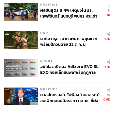
แล้ว โดยมองการสร้างประโยชน์จาก AI ออกเป็น 3 ส่วนคือ
POLITICS
ผลชันสูตร 8 ศพ เหตุยิงใน รร.
1.3K
เทพศิรินทร์ นนทบุรี พบกระสุนเข้า
1. Making Apps & Services More Useful
ทำให้
จุดสำคัญ ‘ศีรษะ-หน้าอก’ ครูถูกยิง
แอปพลิเคชันและบริการต่างๆ ของ Google เข้ามามี
4 นัด จากระยะไกล
ประโยชน์ในชีวิตประจำวันของผู้ใช้ ตัวอย่างในกลุ่มนี้ เช่น
POP
Google Photo ที่ใช้ทั้ง AI และ Machine Learning เข้ามาทำ
นาคี๓ ครุฑา นาคี เผยภาพชุดแรก
1K
ประโยชน์ผ่านการรู้จำภาพถ่ายต่างๆ, Google Translate
พร้อมปักวันฉาย 22 ต.ค. นี้
ฟีเจอร์ Word Lens ที่สามารถแปลภาษาผ่านรูปถ่าย และผู้
ช่วยปัญญาประดิษฐ์ Google Assistant ที่เพิ่งเปิดตัวไปได้ไม่
นาน
SPORT
adidas เปิดตัว Adizero EVO SL
1K
2. Helping Others Innovate
ทำให้นวัตกรรมและ
EXO คอลเล็กชันพิเศษรับฤดูกาล
College Football
เทคโนโลยีเข้าถึงได้ทุกๆ ธุรกิจเพื่อให้ทุกฝ่ายใช้ประโยชน์ได้
กับภาคธุรกิจของตน ตัวอย่างคือการเปิด Open Source
POLITICS
‘TensorFlow’ หรือการเขียนโปรแกรมสอนคอมพิวเตอร์ให้
ศาลปกครองไม่รับฟ้อง ‘หมอสรณ’
สามารถเรียนรู้ได้, ทำ Cloud APIs บน Google Cloud เพื่อให้
0.9K
ขอเพิกถอนมติสรรหา กสทช. ชี้ยัง
ผู้ใช้ทุกคนสามารถนำโมเดล Machine Learning ของ
ไม่ใช่ผู้เดือดร้อนเสียหาย
Google ไปปรับใช้ต่อได้ทันที และสุดท้ายคือการสร้าง