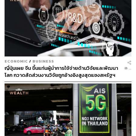
เกี่ยวข้องกับเทคโนโลยีสักเท่าไรอย่างการเกษตร อาหาร และ
การก่อสร้าง”
อิสริยะบอกต่อว่าการเกษตรเคยเป็นอุตสาหกรรมที่ใช้แรงงาน
สูง พึ่งพาดินฟ้าอากาศมาก และใช้เทคโนโลยีต่ำ แต่กลับกัน
คือในวันนี้เทคโนโลยีเข้ามามีบทบาทมากขึ้น โดยเฉพาะโด
รนดูแลแปลงเกษตรและพ่นยาฆ่าแมลงทดแทนแรงงานมนุษย์
เช่นเดียวกับอุตสาหกรรมการผลิตอาหารที่เริ่มมีการใช้
วัตถุดิบสังเคราะห์จากพืชเพื่อปูทางให้เกิดความยั่งยืนในวัน
ECONOMIC
/
BUSINESS
ญี่ปุ่นเผย จีน ขึ้นแท่นผู้นำการใช้จ่ายด้านวิจัยและพัฒนา
ข้างหน้า ตลอดจนอุตสาหกรรมการก่อสร้างที่มีการใช้ปัญญา
56
โลก กวาดสัดส่วนงานวิจัยถูกอ้างอิงสูงสุดแซงสหรัฐฯ
ประดิษฐ์และเครื่องพิมพ์ 3 มิติสร้างสะพานข้ามแม่น้ำใน
ประเทศเนเธอร์แลนด์
“ไม่ว่าคุณจะอยู่ในอุตสาหกรรมใดก็ต้องปรับตัวพร้อมรับการ
เปลี่ยนแปลงทางเทคโนโลยี คำถามคือทำอย่างไรจึงจะนำ
เทคโนโลยีมาใช้ในการเปลี่ยนแปลงได้เหมาะสมที่สุด”