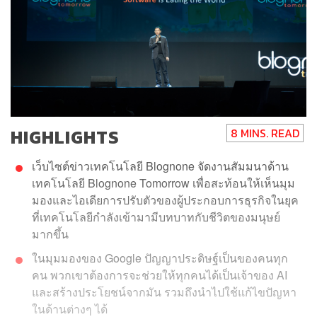
HIGHLIGHTS
8 MINS. READ
เว็บไซต์ข่าวเทคโนโลยี Blognone จัดงานสัมมนาด้าน
เทคโนโลยี Blognone Tomorrow เพื่อสะท้อนให้เห็นมุม
มองและไอเดียการปรับตัวของผู้ประกอบการธุรกิจในยุค
ที่เทคโนโลยีกำลังเข้ามามีบทบาทกับชีวิตของมนุษย์
มากขึ้น
ในมุมมองของ Google ปัญญาประดิษฐ์เป็นของคนทุก
คน พวกเขาต้องการจะช่วยให้ทุกคนได้เป็นเจ้าของ AI
และสร้างประโยชน์จากมัน รวมถึงนำไปใช้แก้ไขปัญหา
ในด้านต่างๆ ได้