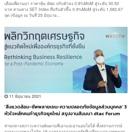
เดือนที่ผ่านมา ราคาหุ้น dtac ปรับตัวลง 0.8%MoM สู่ระดับ 30.50
บาท สวนทาง SET Index ที่ปรับตัวขึ้น 0.9%MoM สู่ระดับ 1,582.67
จุด (ข้อมูล ณ วันที่ 25 มิถุนาย...
11 มิถุนายน 2021
‘สิ่งแวดล้อม-ซัพพลายเชน-ความปลอดภัยข้อมูลส่วนบุคคล’ 3
หัวใจหลักคนทำธุรกิจยุคใหม่ สรุปงานสัมมนา dtac Forum
2021 [Advertorial]
ท่ามกลางสภาวะความผันผวนที่เอาแน่เอานอนไม่ได้ ทั้งสถานการณ์
การระบาดของโควิด-19 มาตรการจากภาครัฐที่เปลี่ยนแปลงอยู่ตลอด