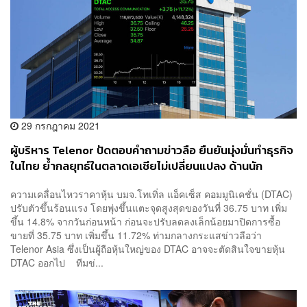
29 กรกฎาคม 2021
ผู้บริหาร Telenor ปัดตอบคำถามข่าวลือ ยืนยันมุ่งมั่นทำธุรกิจ
ในไทย ย้ำกลยุทธ์ในตลาดเอเชียไม่เปลี่ยนแปลง ด้านนัก
วิเคราะห์ชี้ กระแสข่าวสะท้อนราคาหุ้นต่ำกว่ามูลค่าอื้อ
ความเคลื่อนไหวราคาหุ้น บมจ.โทเทิ่ล แอ็คเซ็ส คอมมูนิเคชั่น (DTAC)
ปรับตัวขึ้นร้อนแรง โดยพุ่งขึ้นแตะจุดสูงสุดของวันที่ 36.75 บาท เพิ่ม
ขึ้น 14.8% จากวันก่อนหน้า ก่อนจะปรับลดลงเล็กน้อยมาปิดการซื้อ
ขายที่ 35.75 บาท เพิ่มขึ้น 11.72% ท่ามกลางกระแสข่าวลือว่า
Telenor Asia ซึ่งเป็นผู้ถือหุ้นใหญ่ของ DTAC อาจจะตัดสินใจขายหุ้น
DTAC ออกไป ทีมข่...