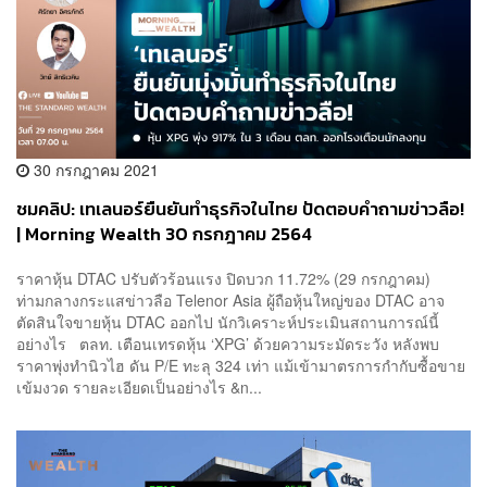
30 กรกฎาคม 2021
ชมคลิป: เทเลนอร์ยืนยันทำธุรกิจในไทย ปัดตอบคำถามข่าวลือ!
| Morning Wealth 30 กรกฎาคม 2564
ราคาหุ้น DTAC ปรับตัวร้อนแรง ปิดบวก 11.72% (29 กรกฎาคม)
ท่ามกลางกระแสข่าวลือ Telenor Asia ผู้ถือหุ้นใหญ่ของ DTAC อาจ
ตัดสินใจขายหุ้น DTAC ออกไป นักวิเคราะห์ประเมินสถานการณ์นี้
อย่างไร ตลท. เตือนเทรดหุ้น ‘XPG’ ด้วยความระมัดระวัง หลังพบ
ราคาพุ่งทำนิวไฮ ดัน P/E ทะลุ 324 เท่า แม้เข้ามาตรการกำกับซื้อขาย
เข้มงวด รายละเอียดเป็นอย่างไร &n...