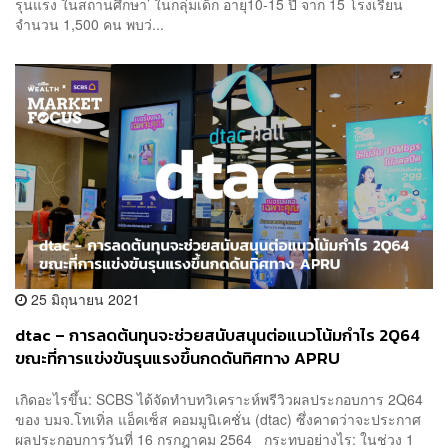
รุนแรง ในสถานศึกษา’ ในกลุ่มเด็ก อายุ10-15 ปี จาก 15 โรงเรียน
จำนวน 1,500 คน พบว่...
25 มิถุนายน 2021
dtac – การลดต้นทุนจะช่วยสนับสนุนต่อแนวโน้มกำไร 2Q64
ขณะที่การแข่งขันรุนแรงขึ้นกดดันทิศทาง APRU
เกิดอะไรขึ้น: SCBS ได้จัดทำบทวิเคราะห์พรีวิวผลประกอบการ 2Q64
ของ บมจ.โทเทิ่ล แอ็คเซ็ส คอมมูนิเคชั่น (dtac) ซึ่งคาดว่าจะประกาศ
ผลประกอบการวันที่ 16 กรกฎาคม 2564 กระทบอย่างไร: ในช่วง 1