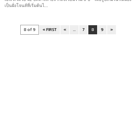
เป็นฝั่งโจนส์ที่เริ่มต้นไ...
8 of 9
« FIRST
«
...
7
8
9
»