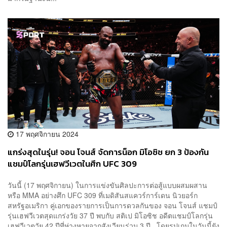
17 พฤศจิกายน 2024
แกร่งสุดในรุ่น! จอน โจนส์ จัดการน็อก มิโอซิช ยก 3 ป้องกัน
แชมป์โลกรุ่นเฮฟวีเวตในศึก UFC 309
วันนี้ (17 พฤศจิกายน) ในการแข่งขันศิลปะการต่อสู้แบบผสมผสาน
หรือ MMA อย่างศึก UFC 309 ที่เมดิสันสแควร์การ์เดน นิวยอร์ก
สหรัฐอเมริกา คู่เอกของรายการเป็นการดวลกันของ จอน โจนส์ แชมป์
รุ่นเฮฟวีเวตสุดแกร่งวัย 37 ปี พบกับ สติเป มิโอซิช อดีตแชมป์โลกรุ่น
เฮฟวีเวตวัย 42 ปีที่ห่างหายจากสังเวียนร่วม 3 ปี โดยรูปเกมในวันนี้ยัง