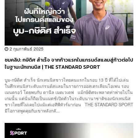
2 กุมภาพันธ์ 2025
ชมคลิป: กษิดิศ สำเร็จ จากก้าวแรกในแกรนด์สแลมสู่ก้าวต่อไป
ในฐานะนักเทนนิส | THE STANDARD SPORT
บูม-กษิดิศ สำเร็จ นักเทนนิสชาวไทยคนแรกในรอบ 13 ปี ที่ได้ไปเล่น
ในศึกเทนนิสระดับแกรนด์สแลมในรายการออสเตรเลียนโอเพน รอบ
เมนดรอว์ โดยพบกับ ดานีล เมดเวเดฟ แม้กษิดิศจะพลาดท่าพ่ายไปใน
เกมนั้น แต่นั่นก็ถือเป็นแมตช์เปิดตัวในระดับนานาชาติของนักเทนนิส
ชาวไทยที่ไม่เคยไปแม้แต่เอทีพีทัวร์มาก่อน THE STANDARD SPORT
มีโอกาสพูดคุยกับเขาหลังกลั...