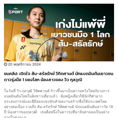
20 พฤศจิกายน 2024
ชมคลิป: เปิดใจ ส้ม-สรัลรักษ์ วิทิตศานต์ นักแบดมินตันเยาวชน
ดาวรุ่งมือ 1 ของโลก น้องสาวของ วิว กุลวุฒิ
ในวันที่ วิว-กุลวุฒิ วิทิตศานต์ ก้าวขึ้นมาเป็นความหวังใหม่กับวงการ
แบดมินตันไทยในฝั่งชาวเดี่ยวแล้ว ฝั่งหญิงเดี่ยวก็มีนักกีฬามาก
ประสบการณ์และฝีมือลงแข่งขันทำผลงานสร้างชื่อให้ประเทศไทย
อย่างต่อเนื่อง รวมถึง ส้ม-สรัลรักษ์ วิทิตศานต์ นักแบดมินตันสาววัย 18
ปี น้องสาวของกุลวุฒิ เธอคือหนึ่งในดาวรุ่งที่น่าจับตามองเป็นอย่าง
มากในฐานะม...