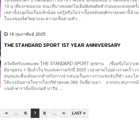
10 นาทีแรกของเกม ขณะที่บางคนพกไอเท็มพิเศษติดตัวก่อนลงแข่งทุกครั้ง
เหล่านี้จะดูเป็นเรื่องเล็กน้อย แต่รู้หรือไม่ว่าเบื้องหลังพฤติกรรมเหล่านี้ล้วนมี
ในแง่ของจิตวิทยาและความเชื่อส่วนตัว...
14 กุมภาพันธ์ 2025
THE STANDARD SPORT 1ST YEAR ANNIVERSARY
สวัสดีครับแฟนเพจ THE STANDARD SPORT ทุกท่าน เชื่อหรือไม่ว่าเ
มีอายุครบ 1 ปีแล้วในวันแห่งความรักปี 2025 เวลาผ่านไปอย่างรวดเร็ว เรา
สนุกและตื่นเต้นมากสำหรับการนำเสนอเรื่องราวการแข่งขันกีฬา และไลฟ์
ได้แรงบันดาลใจจากโลกกีฬาตลอด 366 วันที่ผ่านมา จากประสบการณ์ที
เกมส์-พาราลิมปิกเกมส์ ปารีส ...
«
...
6
7
8
...
»
LAST »