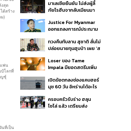
มาเลเซียยืนยัน ไม่ส่งผู้ลี้
หลังสุด
ภัยโรฮีนจากลับเมียนมา
ได้สร้าง
หากต้องเสี่ยงชีวิตหรือตก
คม)
Justice For Myanmar
อยู่ในอันตราย
ออกแถลงการณ์ประณาม
รัฐบาลไทย เชิญมินอ่อง
ทวงคืนทับลาน สุชาติ ลั่นไม่
หล่ายเยือน เรียกร้องหยุด
ปล่อยนายทุนฮุบป่า เผย ‘ส
ให้ความชอบธรรมรัฐบาล
ตาร์เวลล์’ รื้อถอนเองคืบ
ทหาร
Loser ของ Tame
40% เตือนผู้ฝ่าฝืนเจอขั้น
่แฟน
Impala มียอดสตรีมเพิ่ม
เด็ดขาด
์โลกที่
ขึ้น 456% หลังถูกใช้
ญชุ์
เปิดข้อตกลงช่องแคบฮอร์
ประกอบ Spider-Man
มุซ 60 วัน อิหร่านได้อะไร
ทำไมสหรัฐฯ ถึงยอม
ครอบครัวรับร่าง ฮลุน
โซโล่ แล้ว เตรียมส่ง
ชันสูตรหาสาเหตุการเสีย
ชีวิต
นที่เป็น