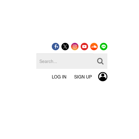
LOG IN
SIGN UP