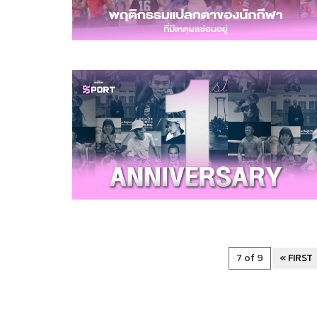
7 of 9
« FIRST