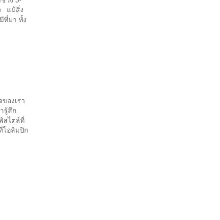
 แม้สิ่ง
ที่มา ทั้ง
พจของเรา
รู้สึก
สไตล์ที่
่โอลิมปิก