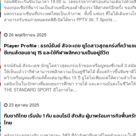
ก่อนพิธีจะเริ่มขึ้นในเวลา 19.00 น. โดยบรรยากาศรอบสนามเต็มไปด้วยส
ของกองเชียร์ที่มาร่วมเป็นส่วนหนึ่งของค่ำคืนประวัติศาสตร์อีกครั้ง ของก
มหกรรมอาเซียนที่ประเทศไทยเป็นเจ้าภาพ ทั้งนี้ แฟนๆ ที่ไม่ได้เดินทา
สามารถรับชมถ่ายทอดสดพิธีเปิดได้ทาง PPTV 36, T Sports ...
26 พฤศจิกายน 2025
Player Profile : ธรณ์ธันย์ สัจจะเดช ยูโดสาวสุดแกร่งที่คว้าแช
ซีเกมส์ตอนอายุ 15 และใช้กีฬาพลิกความเป็นอยู่ชีวิต
ธรณ์ธันย์ สัจจะเดช นักยูโดสาวสุดแกร่งเจ้าของเหรียญทองซีเกมส์ 3 สมัย ไ
ให้เห็นแล้วว่ากีฬาสามารถพลิกความเป็นอยู่ชีวิตได้ ตั้งแต่ก้าวขึ้นทีมชาต
คว้าเหรียญทองซีเกมส์ตั้งแต่อายุเพียง 15 ปี ยูโดไม่เพียงแต่ให้ความสำเร็
แต่ยังเป็นใบเบิกทางที่มอบทุนการศึกษา รายได้ และความมั่นคงในชีวิตใ
THE STANDARD SPORT มีโอกาสได...
23 ตุลาคม 2025
ทีมชาติไทย เริ่มนับ 1 กับ แอนโธนี ฮัตสัน ผู้มาพร้อมภารกิจฟื้นศ
ไทย
หลังการแยกทางกับ มาซาทาดะ อิชิอิ ที่กำลังพาทีมชาติไทยทำผลงานในศึ