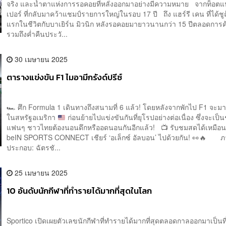
จริง และน้ำตาแห่งการรอคอยที่หลั่งออกมาอย่างมีความหมาย จากท็อต
เปอร์ ที่กลับมาคว้าแชมป์รายการใหญ่ในรอบ 17 ปี ถึง แฮร์รี เคน ที่ได้ช
แรกในชีวิตกับบาเยิร์น มิวนิก หลังรอคอยมายาวนานกว่า 15 ปีตลอดการ
รวมถึงค่ำคืนประวั...
30 เมษายน 2025
ตารางแข่งขัน F1 ไมอามีกรังด์ปรีซ์
🏎️
ศึก Formula 1 เดินทางถึงสนามที่ 6 แล้ว! โดยหลังจากพักไป F1 จะม
ในสหรัฐอเมริกา
ก่อนย้ายไปแข่งขันกันที่ยุโรปอย่างต่อเนื่อง ซึ่งจะเป็นช
แฟนๆ ชาวไทยต้องนอนดึกหรืออดนอนกันอีกแล้ว!
📺
รับชมสดได้เหมือน
beIN SPORTS CONNECT เชียร์ ‘อเล็กซ์ อัลบอน’ ไปด้วยกัน!
👀
🔥
ภา
ประกอบ: ฉัตรชั...
25 เมษายน 2025
10 อันดับนักกีฬาที่ทำรายได้มากที่สุดในโลก
Sportico เปิดเผยตัวเลขนักกีฬาที่ทำรายได้มากที่สุดตลอดกาลออกมาเป็นที่