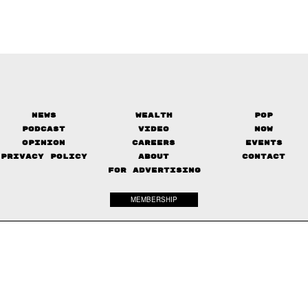
News
Wealth
Pop
Podcast
Video
Now
Opinion
Careers
Events
Privacy Policy
About
Contact
FOR ADVERTISING
MEMBERSHIP
© 2017-
2026
The Standard. All rights reserved.