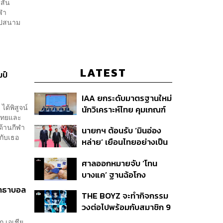
ีสัน
ีฬา
งไปสนาม
LATEST
มป์
IAA ยกระดับมาตรฐานใหม่
ด้พิสูจน์
นักวิเคราะห์ไทย คุมเกณฑ์
ิไทยและ
ใช้ AI ทำบทวิเคราะห์ พร้อม
จด้านกีฬา
นายกฯ ต้อนรับ ‘มินอ่อง
เปิดตัวเครื่องหมาย IAA
ห้กับเธอ
หล่าย’ เยือนไทยอย่างเป็น
ต่อท้ายชื่อ
ทางการ ก่อนหารือเต็ม
ศาลออกหมายจับ ‘โทน
คณะ-สักขีพยานลงนาม
บางแค’ ฐานฉ้อโกง
MOU
ประชาชน ปมแอบอ้าง
รัทธาบอล
THE BOYZ จะทำกิจกรรม
แบรนด์ Zeiss ลวงขาย
วงต่อไปพร้อมกับสมาชิก 9
กล้องส่องพระลิมิเต็ด
คน ภายใต้สังกัดใหม่
ก เอเชีย