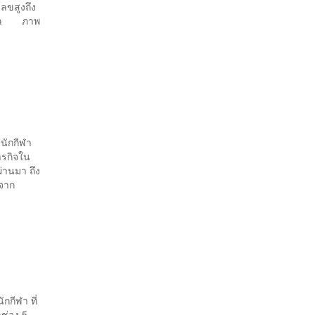
เลขสูงถึง
อดกาล ภาพ
นักกีฬา
ารกิจใน
ผ่านมา ถึง
จจาก
กีฬา ที่
ช่วง 5-