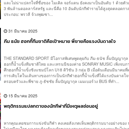
และไม่น่าแปลกใจที่ชื่อของ ไมเคิล จอร์แดน ยังคงมาเป็นอันดับ 1 ด้วยตัว
3 พันล้านดอลลาร์สหรัฐ และนี่คือ 10 อันดับนักกีฬารายได้สูงสุดตล
ประกอบ: พรวลี จ้วงพุฒซา...
31 มีนาคม 2025
ภีม ธนัช ฮอกกี้ทีมชาติคือเป้าหมาย พี่ชายคือแรงบันดาลใจ
THE STANDARD SPORT มีโอกาสพิเศษพูดคุยกับ ภีม-ธนัช ลิ้มปัญญากุล 
ฮอกกี้น้ำแข็งทีมชาติไทย และเทรนนีของค่าย SONRAY MUSIC เพิ่งจบภ
ศึกฮอกกี้น้ำแข็งชิงแชมป์โลก U18 ดิวิชัน 3 กลุ่ม B เมื่อต้นเดือนมีนาคมที่
การเติบโตในเส้นทางของการเป็นนักกีฬาฮอกกี้น้ำแข็งที่ได้แรงบันดาลใ
ครอบครัวและพี่ชาย ภู-ธัชชัย ลิ้มปัญญากุล เมมเบอร์วง BUS ที่ทำ...
15 มีนาคม 2025
พฤติกรรมแปลกตาของนักกีฬาที่มีเหตุผลซ่อนอยู่
หากคุณเคยชมการแข่งขันกีฬา คงเคยสังเกตเห็นพฤติกรรมบางอย่างของ นัก
ไม่เหมือนใคร บางคนต้องก้าวเท้าขวาลงสนามก่อนเสมอ บางคนเดินไปมา