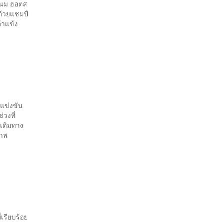
แนม ฮอตส
ูถ้วยแชมป์
ค้าแข้ง
าแข่งขัน
่วงที่
เดิมทาง
พ
เรียบร้อย