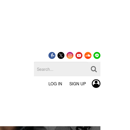
LOG IN
SIGN UP