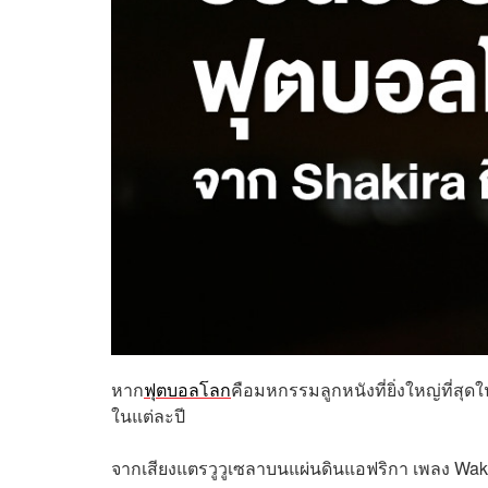
หาก
ฟุตบอลโลก
คือมหกรรมลูกหนังที่ยิ่งใหญ่ที่สุ
ในแต่ละปี
จากเสียงแตรวูวูเซลาบนแผ่นดินแอฟริกา เพลง Wa