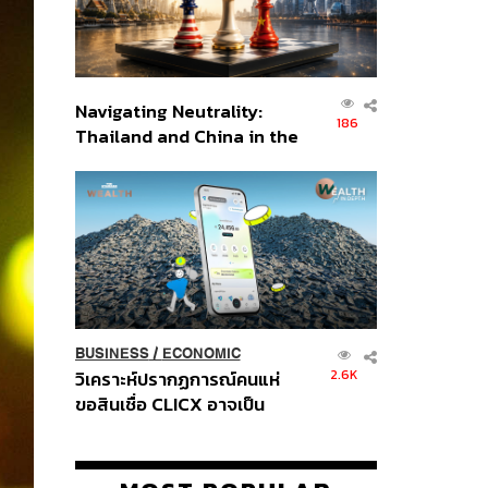
Navigating Neutrality:
186
Thailand and China in the
Age of a New Global
Order
BUSINESS
/
ECONOMIC
2.6K
วิเคราะห์ปรากฏการณ์คนแห่
ขอสินเชื่อ CLICX อาจเป็น
เพียงยอดภูเขาน้ำแข็ง ของ
ปัญหาหนี้ครัวเรือนไทยที่ถูกซุก
ไว้