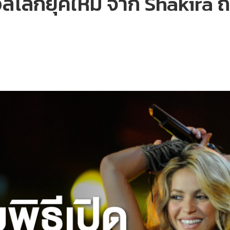
อลโลกยุคใหม่ จาก Shakira ถ