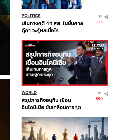
POLITICS
225
เส้นทางคดี 44 สส. ในชั้นศาล
ฎีกา จะรู้ผลเมื่อไร
WORLD
550
สรุปภารกิจอนุทิน เยือน
อินโดนีเซีย ขับเคลื่อนการทูต
เศรษฐกิจเชิงรุก ประกาศหุ้น
ส่วนยุทธศาสตร์ไทย –
อินโดนีเซีย