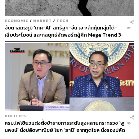
ECONOMIC
/
MARKET
/
TECH
จับตาสมรภูมิ ‘เทค-AI’ สหรัฐฯ-จีน เจาะลึกหุ้นกลุ่มได้-
...
เสียประโยชน์ และกลยุทธ์จัดพอร์ตสู้ศึก Mega Trend 3-
5 ปีข้างหน้า
POLITICS
ครม.ไฟเขียวแต่งตั้งข้าราชการระดับสูงหลายกระทรวง ‘พู
...
นพงษ์’ นั่งปลัดพาณิชย์ โยก ‘ธานี’ จากทูตโซล นั่งรองปลัด
กต.