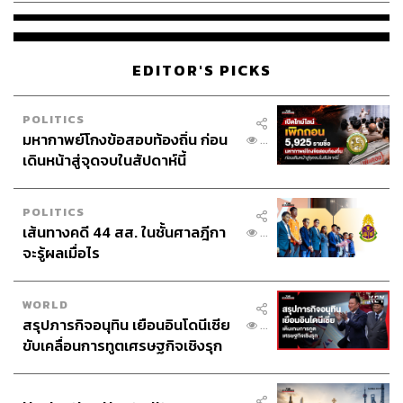
EDITOR'S PICKS
POLITICS
มหากาพย์โกงข้อสอบท้องถิ่น ก่อน
...
เดินหน้าสู่จุดจบในสัปดาห์นี้
POLITICS
เส้นทางคดี 44 สส. ในชั้นศาลฎีกา
...
จะรู้ผลเมื่อไร
WORLD
สรุปภารกิจอนุทิน เยือนอินโดนีเซีย
...
ขับเคลื่อนการทูตเศรษฐกิจเชิงรุก
ประกาศหุ้นส่วนยุทธศาสตร์ไทย –
อินโดนีเซีย