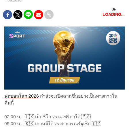
11.06.2026
LOADING...
ฟุตบอลโลก 2026
กำลังจะเปิดฉากขึ้นอย่างเป็นทางการใน
คืนนี้
02.00 น. | 🇲🇽 เม็กซิโก vs แอฟริกาใต้ 🇿🇦
09.00 น. | 🇰🇷 เกาหลีใต้ vs สาธารณรัฐเช็ก 🇨🇿