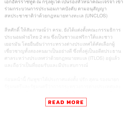
เอกอัครราชทูต​ ณ​ กรุงคูเวต เป็นรองหัวหน้าคณะเจรจา เข้า
ร่วมกระบวนการประนอมภาคบังคับ ตามอนุสัญญา
สหประชาชาติว่าด้วยกฎหมายทางทะเล (UNCLOS)
สีหศักดิ์ ให้สัมภาษณ์ว่า ครม. ยังได้แต่งตั้งคณะกรรมธิการ
ประนอมฝ่ายไทย 2 คน ซึ่งเป็นชาวแอฟริกาใต้และชาว
เยอรมัน โดยยืนยันว่ากระทรวงต่างประเทศได้คัดเลือกผู้
เชี่ยวชาญทั้งสองคนมาเป็นอย่างดี ซึ่งทั้งคู่เป็นอดีตประธาน
ศาลระหว่างประเทศว่าด้วยกฎหมายทะเล (ITLOS) อยู่แล้ว
และถือว่าเป็นที่ยอมรับและมีประสบการณ์
ก่อนหน้านี้ กัมพูชาได้ประกาศแต่งตั้ง ปรัก สุคน รองนายก
รัฐมนตรีและรัฐมนตรีว่าการกระทรวงการต่างประเทศและ
ความร่วมมือระหว่างประเทศ เป็นหัวหน้าคณะเจรจาใน
กระบวนการประนอมภาคบังคับ และได้ตั้งคณะกรรมาธิการ
READ MORE
ประนอมแล้ว 2 คน คือ ฌอง มาร์ค ทูเวนิน (Jean Marc
Thouvenin) นักกฎหมายและนักวิชาการด้านกฎหมาย
ระหว่างประเทศชาวฝรั่งเศส ซึ่งเป็นเลขาธิการสถาบัน
กฎหมายระหว่างประเทศแห่งกรุงเฮก และปีเตอร์ ทักโซ เยน