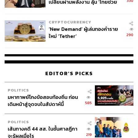
330
เปลี่ยนผ่านพลังงาน ลุ้น ‘ไทยช่วย
ไทยพลัส’ เฟส 2 รอประเมินความ
เหมาะสม
CRYPTOCURRENCY
‘New Demand’ ผู้เล่นทองคำราย
290
ใหม่ ‘Tether’
EDITOR'S PICKS
POLITICS
มหากาพย์โกงข้อสอบท้องถิ่น ก่อน
585
เดินหน้าสู่จุดจบในสัปดาห์นี้
POLITICS
เส้นทางคดี 44 สส. ในชั้นศาลฎีกา
219
จะรู้ผลเมื่อไร