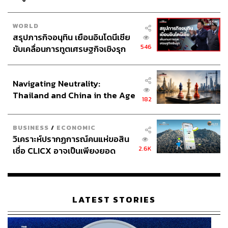
WORLD
สรุปภารกิจอนุทิน เยือนอินโดนีเซีย
546
ขับเคลื่อนการทูตเศรษฐกิจเชิงรุก
ประกาศหุ้นส่วนยุทธศาสตร์ไทย –
อินโดนีเซีย
Navigating Neutrality:
Thailand and China in the Age
182
of a New Global Order
BUSINESS
/
ECONOMIC
วิเคราะห์ปรากฏการณ์คนแห่ขอสิน
2.6K
เชื่อ CLICX อาจเป็นเพียงยอด
ภูเขาน้ำแข็ง ของปัญหาหนี้ครัว
เรือนไทยที่ถูกซุกไว้
LATEST STORIES