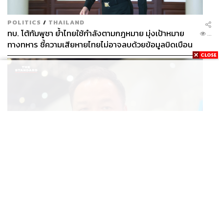
POLITICS
/
THAILAND
ทบ. โต้กัมพูชา ย้ำไทยใช้กำลังตามกฎหมาย มุ่งเป้าหมาย
...
ทางทหาร ชี้ความเสียหายไทยไม่อาจลบด้วยข้อมูลบิดเบือน
POLITICS
นายกฯ สั่งเข้มพกปืนนอกเคหสถาน ชี้ไม่ใช่เจ้าหน้าที่มีโทษ
...
อุกฉกรรจ์ ปืนถูกขโมยก่อเหตุ เจ้าของร่วมรับผิด