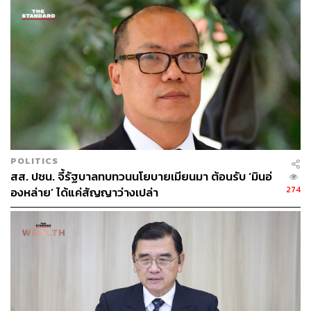
ABOUT THE AUTHOR
วิโรจน์ เลิศจิตต์ธรรม
Senior Content Creator กองข่าวต่างประเทศ
THE STANDARD
POLITICS
สส. ปชน. จี้รัฐบาลทบทวนนโยบายเมียนมา ต้อนรับ ‘มินอ่
274
องหล่าย’ ได้แค่สัญญาว่างเปล่า