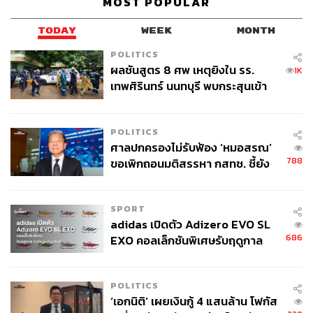
MOST POPULAR
TODAY
WEEK
MONTH
POLITICS
ผลชันสูตร 8 ศพ เหตุยิงใน รร.
1K
เทพศิรินทร์ นนทบุรี พบกระสุนเข้า
จุดสำคัญ ‘ศีรษะ-หน้าอก’ ครูถูกยิง
4 นัด จากระยะไกล
POLITICS
ศาลปกครองไม่รับฟ้อง ‘หมอสรณ’
788
ขอเพิกถอนมติสรรหา กสทช. ชี้ยัง
ไม่ใช่ผู้เดือดร้อนเสียหาย
SPORT
adidas เปิดตัว Adizero EVO SL
686
EXO คอลเล็กชันพิเศษรับฤดูกาล
College Football
POLITICS
‘เอกนิติ’ เผยเงินกู้ 4 แสนล้าน โฟกัส