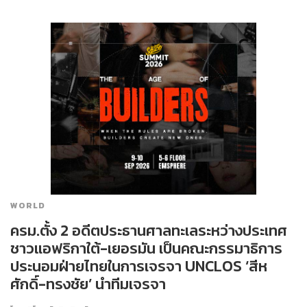
WORLD
ครม.ตั้ง 2 อดีตประธานศาลทะเลระหว่างประเทศ
ชาวแอฟริกาใต้-เยอรมัน เป็นคณะกรรมาธิการ
ประนอมฝ่ายไทยในการเจรจา UNCLOS ‘สีห
ศักดิ์​-ทรงชัย’ นำทีมเจรจา