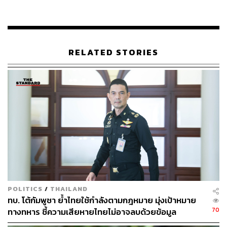
กัมพูชาในเมื่อสองประเทศเห็นไม่ตรงกัน สีหศักดิ์ กล่าวว่า
คณะกรรมาธิการประนอมต้องไปดู พร้อมทั้งย้ำว่า “ควรเน้น
ในเรื่องเขตแดนทางทะเลให้ชัดเจนให้ถึงที่สุด” หลังจากไปพูด
ถึงเรื่องพื้นที่อ้างสิทธิทับซ้อน ว่าทับซ้อนมากแค่ไหน
RELATED STORIES
TAGS:
คณะรัฐมนตรี
Thailand
สีหศักดิ์ พวงเกตุแก้ว
รองนายกรัฐมนตรี
ปรัก สุคน
ทรงชัย ชัยปฏิยุทธ
กระทรวงการต่างประเทศ
Germany
Cambodia
South Africa
UNCLOS
POLITICS
/
THAILAND
ทบ. โต้กัมพูชา ย้ำไทยใช้กำลังตามกฎหมาย มุ่งเป้าหมาย
374
70
ทางทหาร ชี้ความเสียหายไทยไม่อาจลบด้วยข้อมูล
บิดเบือน