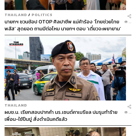
THAILAND
/
POLITICS
นายกฯ ชวนช้อป OTOP ศิลปาชีพ แม่ค้าร้อง ‘ไทยช่วยไทย
...
พลัส’ สุดยอด ถามมีต่อไหม นายกฯ ตอบ ‘เดี๋ยวจะพยายาม’
THAILAND
ผบช.น. เรียกสอบปากคำ นร.เซนต์คาเบรียล ปมรุมทำร้าย
...
เพื่อน-ใช้ปืนขู่ สั่งดำเนินคดีแล้ว