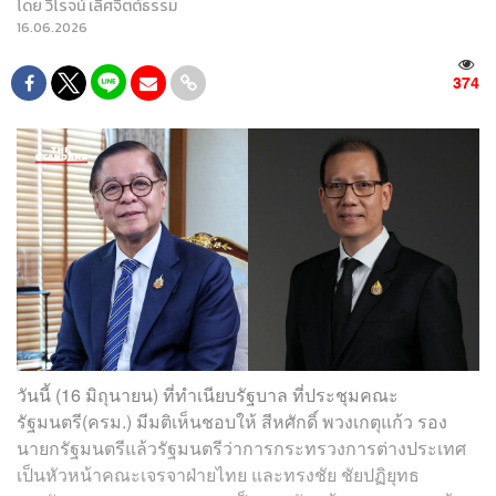
โดย
วิโรจน์ เลิศจิตต์ธรรม
16.06.2026
374
วันนี้ (16 มิถุนายน) ที่ทำเนียบรัฐบาล ที่ประชุมคณะ
รัฐมนตรี(ครม.) มีมติเห็นชอบให้ สีหศักดิ์​ พวงเกตุแก้ว รอง
นายกรัฐมนตรีแล้วรัฐมนตรีว่าการกระทรวงการต่างประเทศ
เป็นหัวหน้าคณะเจรจาฝ่ายไทย และทรงชัย ชัยปฏิยุทธ​