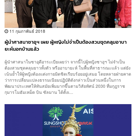
11 กุมภาพันธ์ 2018
ผู้นำศาสนาซาอุฯ เผย ผู้หญิงไม่จำเป็นต้องสวมชุดคลุมอาบา
ยะห์นอกบ้านแล้ว
ผู้นำศาสนาในซาอุดีอาระเบียเผยว่า จากนี้ไปผู้หญิงซาอุฯ ไม่จำเป็น
ต้องสวมชุดคลุมยาวทั้งตัว หรืออาบายะห์ ในพื้นที่สาธารณะแล้ว แต่ยัง
เน้นย้ำให้ผู้หญิงต้องแต่งกายมิดชิดเรียบร้อยอยู่เสมอ โดยหลายฝ่ายคาด
ว่าการเปลี่ยนแปลงธรรมเนียมปฏิบัติดังกล่าวเป็นส่วนหนึ่งในการ
พัฒนาประเทศให้ทันสมัยเพิ่มมากขึ้นตามวิสัยทัศน์ 2030 ที่มกุฎราช
กุมารโมฮัมเหม็ด บิน ซัลมาน ได้ตั้งเ...