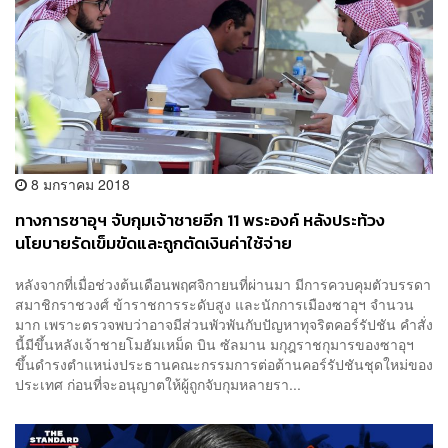
8 มกราคม 2018
ทางการซาอุฯ จับกุมเจ้าชายอีก 11 พระองค์ หลังประท้วง
นโยบายรัดเข็มขัดและถูกตัดเงินค่าใช้จ่าย
หลังจากที่เมื่อช่วงต้นเดือนพฤศจิกายนที่ผ่านมา มีการควบคุมตัวบรรดา
สมาชิกราชวงศ์ ข้าราชการระดับสูง และนักการเมืองซาอุฯ จำนวน
มาก เพราะตรวจพบว่าอาจมีส่วนพัวพันกับปัญหาทุจริตคอร์รัปชัน คำสั่ง
นี้มีขึ้นหลังเจ้าชายโมฮัมเหม็ด บิน ซัลมาน มกุฎราชกุมารของซาอุฯ
ขึ้นดำรงตำแหน่งประธานคณะกรรมการต่อต้านคอร์รัปชันชุดใหม่ของ
ประเทศ ก่อนที่จะอนุญาตให้ผู้ถูกจับกุมหลายรา...