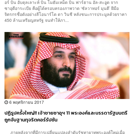
อร์ บิน อับดุลเลาะห์ บิน โมฮัมเหม็ด บิน ฟาร์ฮาน อัล-สะอูด จาก
ซาอุดีอาระเบีย คือผู้ได้ครอบครองภาพวาด ‘ซัลวาทอร์ มุนดี’ ฝีมือ
จิตรกรชื่อดังอย่างลีโอนาร์โด ดา วินชี หลังชนะการประมูลด้วยราคา
450 ล้านเหรียญสหรัฐ จนทำให้ภา...
6 พฤศจิกายน 2017
ปฏิรูปครั้งใหญ่!! เจ้าชายซาอุฯ 11 พระองค์และบรรดารัฐมนตรี
ถูกจับฐานทุจริตคอร์รัปชัน
ภายหลังจากที่มีการเปลี่ยนแปลงลำดับรัชทายาทพระองค์ใหม่เมื่อ