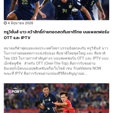
4 มิถุนายน 2026
ทรูวิชั่นส์ นาว คว้าสิทธิ์ถ่ายทอดสดทีมชาติไทย บนแพลตฟอร์ม
OTT และ IPTV
สมาคมกีฬาฟุตบอลแห่งประเทศไทยฯ บรรลุข้อตกลงกับ ทรูวิชั่นส์ นาว
ในการถ่ายทอดสดการแข่งขันของ ทีมชาติไทยชุดใหญ่ และ ทีมชาติ
ไทย U23 ในรายการสำคัญต่างๆ บนแพลตฟอร์ม OTT และ IPTV แบบ
เอ็กซ์คลูซีฟ สำหรับ OTT (Over-The-Top) คือการรับชมผ่าน
อินเทอร์เน็ตบนแอปพลิเคชันหรือเว็บไซต์ เช่น TrueVisions NOW
ขณะที่ IPTV คือการรับชมผ่านกล่องทีวีที่ส่งสัญญาณผ่...