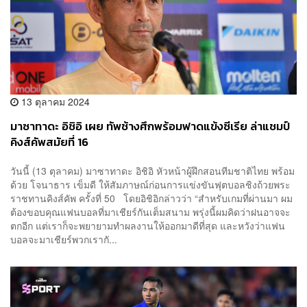
13 ตุลาคม 2024
มาซาทาดะ อิชิอิ เผย ทัพช้างศึกพร้อมฟาดแข้งซีเรีย ล่าแชมป์
คิงส์คัพสมัยที่ 16
วันนี้ (13 ตุลาคม) มาซาทาดะ อิชิอิ หัวหน้าผู้ฝึกสอนทีมชาติไทย พร้อม
ด้วย โจนาธาร เข็มดี ให้สัมภาษณ์ก่อนการแข่งขันฟุตบอลชิงถ้วยพระ
ราชทานคิงส์คัพ ครั้งที่ 50 โดยอิชิอิกล่าวว่า “สำหรับเกมที่ผ่านมา ผม
ต้องขอบคุณแฟนบอลที่มาเชียร์กันเต็มสนาม พรุ่งนี้ผมคิดว่าฝนอาจจะ
ตกอีก แต่เราก็จะพยายามทำผลงานให้ออกมาดีที่สุด และหวังว่าแฟน
บอลจะมาเชียร์พวกเรากั...