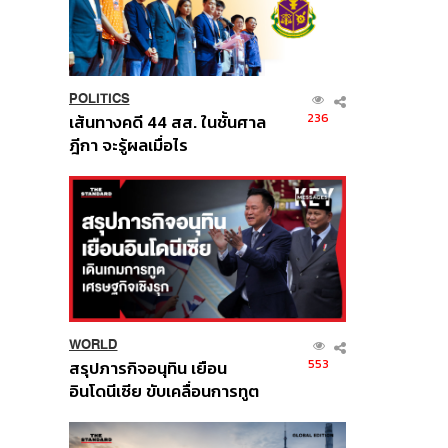
POLITICS
236
เส้นทางคดี 44 สส. ในชั้นศาล
ฎีกา จะรู้ผลเมื่อไร
WORLD
553
สรุปภารกิจอนุทิน เยือน
อินโดนีเซีย ขับเคลื่อนการทูต
เศรษฐกิจเชิงรุก ประกาศหุ้น
ส่วนยุทธศาสตร์ไทย –