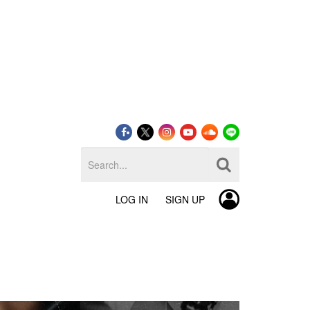
LOG IN
SIGN UP