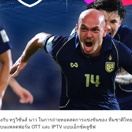
กับ ทรูวิชั่นส์ นาว ในการถ่ายทอดสดการแข่งขันของ ทีมชาติไทย
 บนแพลตฟอร์ม OTT และ IPTV แบบเอ็กซ์คลูซีฟ