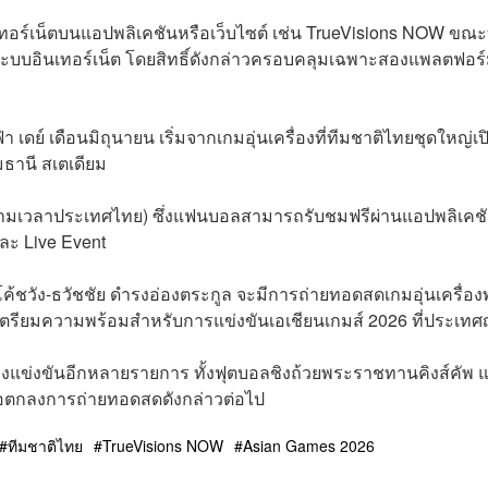
ทอร์เน็ตบนแอปพลิเคชันหรือเว็บไซต์ เช่น TrueVisions NOW ขณะท
ระบบอินเทอร์เน็ต โดยสิทธิ์ดังกล่าวครอบคลุมเฉพาะสองแพลตฟอร์ม
 เดย์ เดือนมิถุนายน เริ่มจากเกมอุ่นเครื่องที่ทีมชาติไทยชุดใหญ่เป
ุมธานี สเตเดียม
. (ตามเวลาประเทศไทย) ซึ่งแฟนบอลสามารถรับชมฟรีผ่านแอปพลิเคช
ละ Live Event
้ชวัง-ธวัชชัย ดำรงอ่องตระกูล จะมีการถ่ายทอดสดเกมอุ่นเครื่อ
ื่อเตรียมความพร้อมสำหรับการแข่งขันเอเชียนเกมส์ 2026 ที่ประเทศญี
รมลงแข่งขันอีกหลายรายการ ทั้งฟุตบอลชิงถ้วยพระราชทานคิงส์คัพ 
ต้ข้อตกลงการถ่ายทอดสดดังกล่าวต่อไป
ทีมชาติไทย
TrueVisions NOW
Asian Games 2026