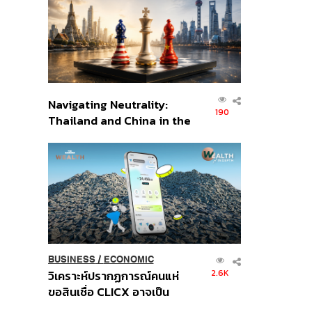
อินโดนีเซีย
Navigating Neutrality:
190
Thailand and China in the
Age of a New Global
Order
BUSINESS
/
ECONOMIC
2.6K
วิเคราะห์ปรากฏการณ์คนแห่
ขอสินเชื่อ CLICX อาจเป็น
เพียงยอดภูเขาน้ำแข็ง ของ