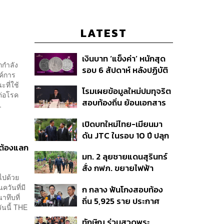
LATEST
เงินบาท ‘แข็งค่า’ หนักสุด
กกำลัง
รอบ 6 สัปดาห์ หลังปฏิบัติ
ค์การ
การแทรกแซงเยนของ
ที่ใช้
โรมเผยข้อมูลใหม่ปมทุจริต
สหรัฐฯ-ญี่ปุ่น Standard
งต่อโรค
สอบท้องถิ่น ย้อนเอกสาร
Chartered เปิดเป้าสิ้นปีนี้
.
ประชุมปี 2567 พบชื่อ
จ่อแข็งต่อแตะ 32.50 บาท
เปิดบทใหม่ไทย-เมียนมา
อนุทิน จ่อสอบต่อเอี่ยว
ต่อดอลลาร์
ดัน JTC ในรอบ 10 ปี ปลุก
ตัดตอน ม.บูรพา หรือไม่
‘เส้นเลือดใหญ่’ ค้า
ะต้องแลก
มท. 2 ลุยชายแดนสุรินทร์
ชายแดน ท่าเรือน้ำลึก
สั่ง กฟภ. ขยายไฟฟ้า
ทวาย
ไปด้วย
‘ปราสาทตาควาย–เนิน
ควันที่มี
ก กลาง ฟันโกงสอบท้อง
350’ เสริมความมั่นคง
ทึบที่
ถิ่น 5,925 ราย ประกาศ
ชายแดน
ันนี้ THE
บัญชีใหม่ 7 ส.ค. ส่วน 97
ทักษิณ ร่วมสวดพระ