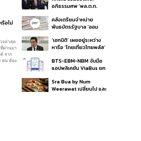
ราย รอ ป.ป.ช. ขีดเส้นแล้ว
อภิธรรมศพ ‘พล.ต.ท.
เสร็จ 31 ส.ค.
ผ่อน’ บิดา ‘พักตร์พิไล ทวี
คลังเตรียมจำหน่าย
สิน’ สิริอายุ 103 ปี แกนนำ
รือไม่
พันธบัตรรัฐบาล ‘ออม
เพื่อไทย-บุคคลหลาก
พลัส’ รอบถัดไป เร็วสุด 4
วงการร่วมอาลัย
‘เอกนิติ’ เผยอยู่ระหว่าง
ก.ย.นี้ อาจเพิ่มสัดส่วนการ
วจล่าสุด
หารือ ‘ไทยเที่ยวไทยพลัส’
ที่ผ่านมา
ขายแบบ Small Lot First
ต์ จาก
มีสิทธิใช้งบจากเงินกู้ 4
มากขึ้น
BTS-EBM-NBM จับมือ
0 คน ต้อง
แสนล้าน มั่นใจงบต่อ ‘ไทย
แอปพลิเคชัน ViaBus ยก
ช่วยไทย พลัส’ เฟส 2 มี
ระดับการติดตามตำแหน่ง
เพียงพอ
Sra Bua by Num
รถไฟฟ้า 3 สายแบบเรียล
Weerawat เปลี่ยนไป และ
ไทม์
นี่คือเหตุผลที่เราควรกลับ
ไปอีกครั้ง