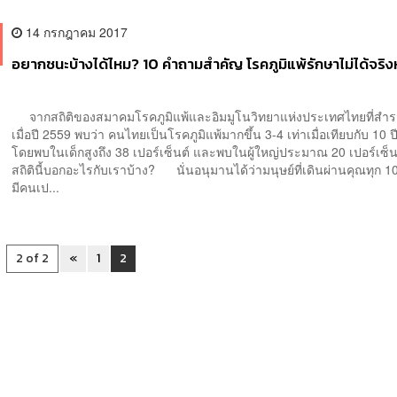
14 กรกฎาคม 2017
อยากชนะบ้างได้ไหม? 10 คำถามสำคัญ โรคภูมิแพ้รักษาไม่ได้จริงห
จากสถิติของสมาคมโรคภูมิแพ้และอิมมูโนวิทยาแห่งประเทศไทยที่สำร
เมื่อปี 2559 พบว่า คนไทยเป็นโรคภูมิแพ้มากขึ้น 3-4 เท่าเมื่อเทียบกับ 10 ปี
โดยพบในเด็กสูงถึง 38 เปอร์เซ็นต์ และพบในผู้ใหญ่ประมาณ 20 เปอร์เซ็น
สถิตินี้บอกอะไรกับเราบ้าง? นั่นอนุมานได้ว่ามนุษย์ที่เดินผ่านคุณทุก 1
มีคนเป...
2 of 2
«
1
2