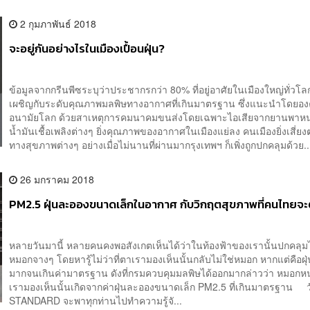
2 กุมภาพันธ์ 2018
จะอยู่กันอย่างไรในเมืองเปื้อนฝุ่น?
ข้อมูลจากกรีนพีซระบุว่าประชากรกว่า 80% ที่อยู่อาศัยในเมืองใหญ่ทั่วโล
เผชิญกับระดับคุณภาพมลพิษทางอากาศที่เกินมาตรฐาน ซึ่งแนะนำโดยอง
อนามัยโลก ด้วยสาเหตุการคมนาคมขนส่งโดยเฉพาะไอเสียจากยานพาหนะ
น้ำมันเชื้อเพลิงต่างๆ ยิ่งคุณภาพของอากาศในเมืองแย่ลง คนเมืองยิ่งเสี่ย
ทางสุขภาพต่างๆ อย่างเมื่อไม่นานที่ผ่านมากรุงเทพฯ ก็เพิ่งถูกปกคลุมด้วย..
26 มกราคม 2018
PM2.5 ฝุ่นละอองขนาดเล็กในอากาศ กับวิกฤตสุขภาพที่คนไทยจ
หลายวันมานี้ หลายคนคงพอสังเกตเห็นได้ว่าในท้องฟ้าของเรานั้นปกคลุม
หมอกจางๆ โดยหารู้ไม่ว่าที่ตาเรามองเห็นนั้นกลับไม่ใช่หมอก หากแต่คือฝุ่น
มากจนเกินค่ามาตรฐาน ดังที่กรมควบคุมมลพิษได้ออกมากล่าวว่า หมอกหนา
เรามองเห็นนั้นเกิดจากค่าฝุ่นละอองขนาดเล็ก PM2.5 ที่เกินมาตรฐาน ว
STANDARD จะพาทุกท่านไปทำความรู้จั...