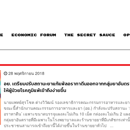
E
ECONOMIC FORUM
THE SECRET SAUCE​
OP
28 พฤศจิกายน 2018
อย. เตรียมปรับสถานะยาแก้แพ้ลอราทาดีนออกจากกลุ่มยาอันตร
ให้ผู้ป่วยโรคภูมิแพ้เข้าถึงง่ายขึ้น
นายแพทย์สุรโชค ต่างวิวัฒน์ รองเลขาธิการคณะกรรมการอาหารและยา 
ขณะนี้สำนักงานคณะกรรมการอาหารและยา (อย.) กำลังจะปรับสถานะ ‘
อราทาดีน’ เฉพาะขนาดบรรจุแผงละไม่เกิน 10 เม็ด กล่องละไม่เกิน 2 แผ
กลุ่มยาอันตรายที่มีเฉพาะในโรงพยาบาลและร้านขายยาที่มีเภสัชกรเท่านั้น
ประชาชนสามารถเข้าถึงยานี้ได้ง่ายขึ้นในร้านขายยาทั่วไป ...