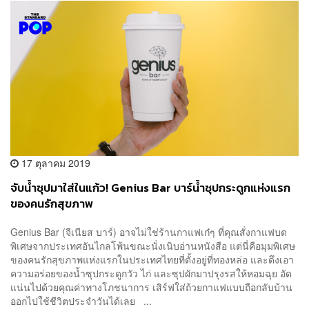
17 ตุลาคม 2019
จับน้ำซุปมาใส่ในแก้ว! Genius Bar บาร์น้ำซุปกระดูกแห่งแรก
ของคนรักสุขภาพ
Genius Bar (จีเนียส บาร์) อาจไม่ใช่ร้านกาแฟเก๋ๆ ที่คุณสั่งกาแฟบด
พิเศษจากประเทศอันไกลโพ้นขณะนั่งเนิบอ่านหนังสือ แต่นี่คือมุมพิเศษ
ของคนรักสุขภาพแห่งแรกในประเทศไทยที่ตั้งอยู่ที่ทองหล่อ และดึงเอา
ความอร่อยของน้ำซุปกระดูกวัว ไก่ และซุปผักมาปรุงรสให้หอมฉุย อัด
แน่นไปด้วยคุณค่าทางโภชนาการ เสิร์ฟใส่ถ้วยกาแฟแบบถือกลับบ้าน
ออกไปใช้ชีวิตประจำวันได้เลย ...