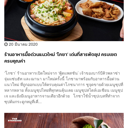
20 มีนาคม 2020
ร้านอาหารมื้อด่วนแนวใหม่ ‘โภชา’ เด่นที่สารพัดซุป ครบเซต
ครบคุณค่า
‘โภชา’ ร้านอาหารเปิดใหม่จาก ‘ฟู้ดแพสชัน’ เจ้าของบาร์บีคิวพลาซ่า
จุ่มแซ่บฮัท และฌานา มาใหม่ครั้งนี้ โภชามาพร้อมกับอาหารมื้อด่วน
แนวใหม่ ที่ถูกออกแบบให้ครบคุณค่าโภชนาการ ชูจุดขายด้วยเมนูซุปที่
หลากหลาย ทั้งเมนูซุปไทยที่ทุกคนคุ้นเคย เมนูซุปสไตล์เอเชียน เมนูซุป
เจ และยังมีเมนูอาหารจานเดียวอีกด้วย โภชาใช้น้ำซุปเบสที่ทำจาก
ซุปต้มกระดูกหมูที่เคี่...