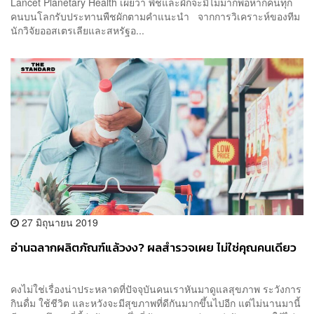
Lancet Planetary Health เผยว่า พืชและผักจะมีไม่มากพอหากคนทุก
คนบนโลกรับประทานพืชผักตามคำแนะนำ จากการวิเคราะห์ของทีม
นักวิจัยออสเตรเลียและสหรัฐอ...
27 มิถุนายน 2019
อ่านฉลากผลิตภัณฑ์แล้วงง? ผลสำรวจเผย ไม่ใช่คุณคนเดียว
คงไม่ใช่เรื่องน่าประหลาดที่ปัจจุบันคนเราหันมาดูแลสุขภาพ ระวังการ
กินดื่ม ใช้ชีวิต และหวังจะมีสุขภาพที่ดีกันมากขึ้นไปอีก แต่ไม่นานมานี้